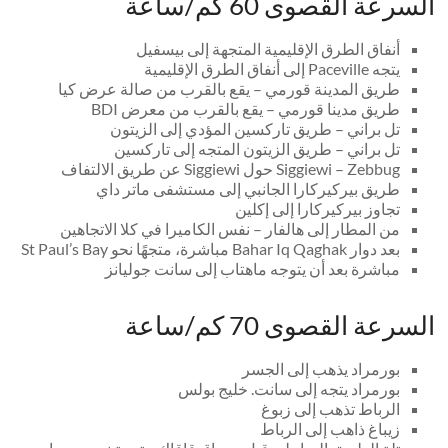
السرعة القصوى 60 كم/ساعة
أنفاق الطرق الإقليمية المتجهة إلى بيسفيل
يتجه Paceville إلى أنفاق الطرق الإقليمية
طريق المدينة قورمي – يقع بالقرب من صالة عرض كيا
طريق مدينا قورمي – يقع بالقرب من معرض BDI
تل براني – طريق تاركسين المؤدي إلى الزيتون
تل براني – طريق الزيتون المتجه إلى تاركسين
Siggiewi – Zebbug حول Siggiewi عن طريق الالتفاف
طريق بيركيركارا الجانبي إلى مستشفى ماتر داي
تجاوز بيركيركارا إلى إكلين
من المطار إلى هالفار – نفس الكاميرا في كلا الاتجاهين
بعد دوار Bahar Iq Qaghak مباشرة، متجهًا نحو St Paul’s Bay
مباشرة بعد أن يتوجه ماهتاب إلى سانت جوليانز
السرعة القصوى 70 كم/ساعة
بورمراد يذهب إلى الجسر
بورمراد يتجه إلى سانت. خليج بولس
الرباط تذهب إلى زبوغ
زيباغ ذاهب إلى الرباط