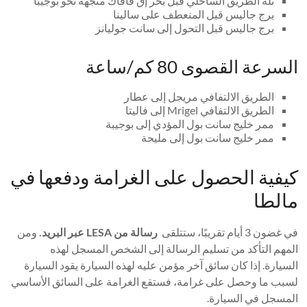
تلة الطريق الساحلي قبل بحر إق قاقاك متجهة نحو بوجيبا
برج جاليس قبل المنعطف على سالينا
برج جاليس قبل التحول إلى سانت جوليانز
السرعة القصوى 80 كم/ساعة
الطريق الالتفافي مريجل إلى عطار
الطريق الالتفافي Mrigel إلى فاليتا
ممر خليج سانت بول المؤدي إلى بوجيبة
ممر خليج سانت بول إلى مليحة
كيفية الحصول على الغرامة ودفعها في
مالطا
في غضون 3 أيام تقريبًا، ستتلقى
رسالة من LESA عبر البريد.
ومن
المهم التأكد من تسليم الرسالة إلى الشخص المسجل لهذه
السيارة. إذا كان سائق آخر مؤمن عليه لهذه السيارة يقود السيارة
لسبب ما وحصل على غرامة، فستقع الغرامة على السائق الأساسي
المسجل في السيارة.