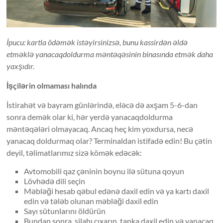
İpucu: kartla ödəmək istəyirsinizsə, bunu kassirdən əldə
etməklə yanacaqdoldurma məntəqəsinin binasında etmək daha
yaxşıdır.
İşçilərin olmaması halında
İstirahət və bayram günlərində, eləcə də axşam 5-6-dan
sonra demək olar ki, hər yerdə yanacaqdoldurma
məntəqələri olmayacaq. Ancaq heç kim yoxdursa, necə
yanacaq doldurmaq olar? Terminaldan istifadə edin! Bu çətin
deyil, təlimatlarımız sizə kömək edəcək:
Avtomobili qaz çəninin boynu ilə sütuna qoyun
Lövhədə dili seçin
Məbləği hesab qəbul edənə daxil edin və ya kartı daxil
edin və tələb olunan məbləği daxil edin
Sayı sütunlarını öldürün
Bundan sonra, silahı çıxarın, tanka daxil edin və yanacaq