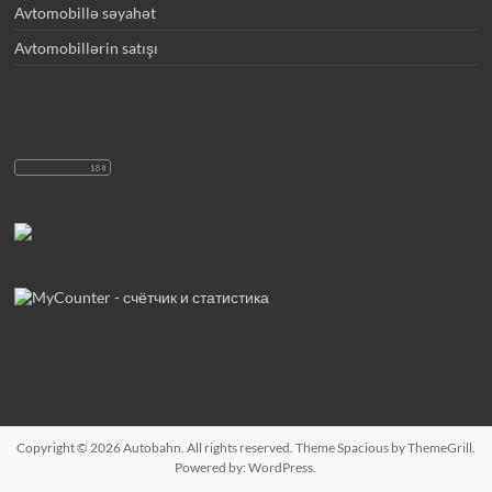
Avtomobillə səyahət
Avtomobillərin satışı
Copyright © 2026
Autobahn
. All rights reserved. Theme
Spacious
by ThemeGrill.
Powered by:
WordPress
.