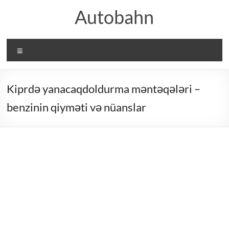
Skip
Autobahn
to
content
Menu
Kiprdə yanacaqdoldurma məntəqələri –
benzinin qiyməti və nüanslar