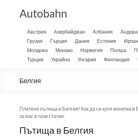
Skip
to
Autobahn
content
Австрия
Азербайджан
Албания
Андора
Грузия
Гърция
Дания
Естония
Ирла
Молдова
Монако
Норвегия
Полша
П
Турция
Украйна
Унгария
Финландия
Белгия
Платени пътища в Белгия? Как да си купя винетка в
за вас в тази статия.
Пътища в Белгия