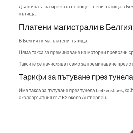
Дължината на мрежата от обществени пътища в Белги
пътища.
Платени магистрали в Белгия
В Белгия няма платени пътища.
Няма такса за преминаване на моторни превозни ср
Таксите се начисляват само за преминаване през о
Тарифи за пътуване през тунела
Има такса за пътуване през тунела Liefkenshoek, кой
околовръстния път R2 около Антверпен.