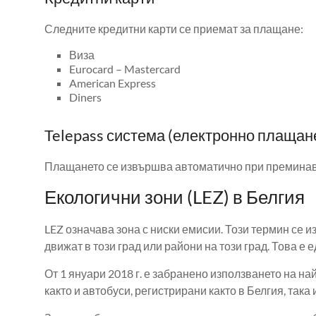
Следните кредитни карти се приемат за плащане:
Виза
Eurocard – Mastercard
American Express
Diners
Telepass система (електронно плащан
Плащането се извършва автоматично при преминав
Екологични зони (LEZ) в Белгия
LEZ означава зона с ниски емисии. Този термин се 
движат в този град или райони на този град. Това е
От 1 януари 2018 г. е забранено използването на на
както и автобуси, регистрирани както в Белгия, така 