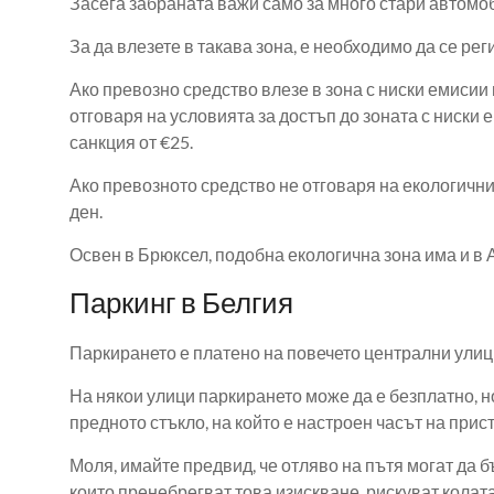
Засега забраната важи само за много стари автомоб
За да влезете в такава зона, е необходимо да се р
Ако превозно средство влезе в зона с ниски емисии
отговаря на условията за достъп до зоната с ниск
санкция от €25.
Ако превозното средство не отговаря на екологичнит
ден.
Освен в Брюксел, подобна екологична зона има и в 
Паркинг в Белгия
Паркирането е платено на повечето централни улици
На някои улици паркирането може да е безплатно, н
предното стъкло, на който е настроен часът на при
Моля, имайте предвид, че отляво на пътя могат да б
които пренебрегват това изискване, рискуват колата