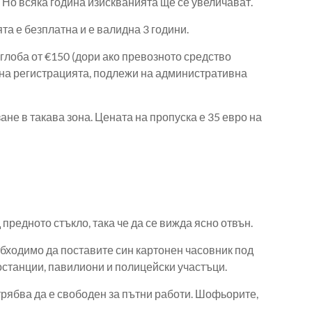
 Но всяка година изискванията ще се увеличават.
та е безплатна и е валидна 3 години.
глоба от €150 (дори ако превозното средство
е на регистрацията, подлежи на административна
ане в такава зона. Цената на пропуска е 35 евро на
предното стъкло, така че да се вижда ясно отвън.
еобходимо да поставите син картонен часовник под
ностанции, павилиони и полицейски участъци.
 трябва да е свободен за пътни работи. Шофьорите,