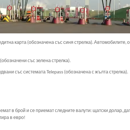
дитна карта (обозначена със синя стрелка). Автомобилите, о
 (обозначени със зелена стрелка).
двани със системата Telepass (обозначена с жълта стрелка).
мат в брой и се приемат следните валути: щатски долар, да
тира в евро!