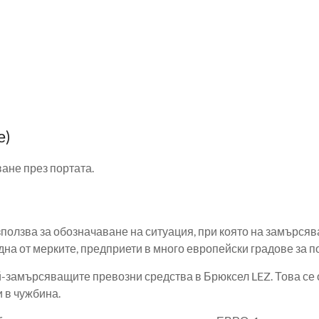
е)
ане през портата.
използва за обозначаване на ситуация, при която на замърся
 една от мерките, предприети в много европейски градове за 
й-замърсяващите превозни средства в Брюксел LEZ. Това се о
и в чужбина.