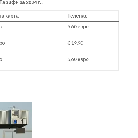
Тарифи за 2024 г.:
а карта
Телепас
о
5,60 евро
вро
€ 19,90
о
5,60 евро