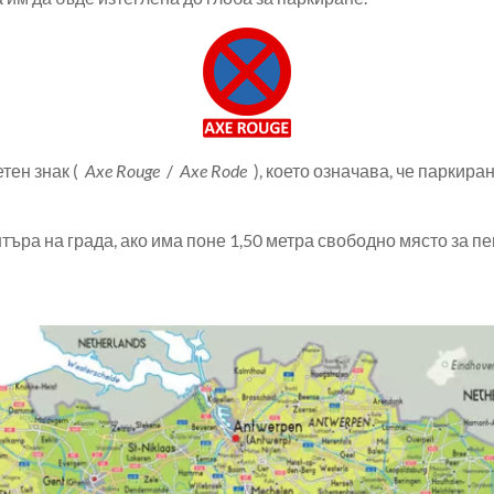
тен знак (
Axe Rouge
/
Axe Rode
), което означава, че паркиран
търа на града, ако има поне 1,50 метра свободно място за п