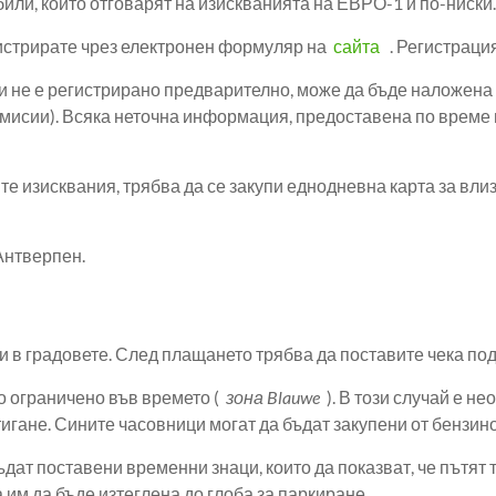
или, които отговарят на изискванията на ЕВРО-1 и по-ниски.
егистрирате чрез електронен формуляр на
сайта
. Регистрация
 и не е регистрирано предварително, може да бъде наложена 
и емисии). Всяка неточна информация, предоставена по врем
е изисквания, трябва да се закупи еднодневна карта за влиз
Антверпен.
 в градовете. След плащането трябва да поставите чека под 
о ограничено във времето (
зона Blauwe
). В този случай е н
стигане. Сините часовници могат да бъдат закупени от бензи
ъдат поставени временни знаци, които да показват, че пътят
 им да бъде изтеглена до глоба за паркиране.