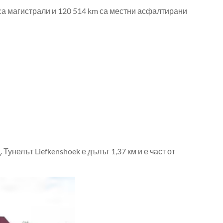
 са магистрали и 120 514 km са местни асфалтирани
Тунелът Liefkenshoek е дълъг 1,37 км и е част от