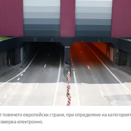
от повечето европейски страни, при определяне на категория
 измерва електронно.