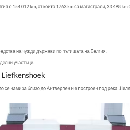
я е 154 012 km, от които 1763 km са магистрали, 33 498 km
едства на чужди държави по пътищата на Белгия.
тделни участъци.
 Liefkenshoek
то се намира близо до Антверпен и е построен под река Шелд. 