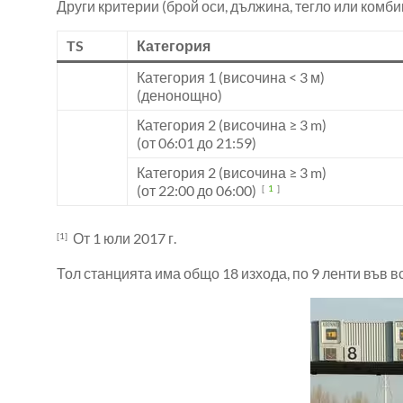
Други критерии (брой оси, дължина, тегло или комби
TS
Категория
Категория 1 (височина < 3 м)
(денонощно)
Категория 2 (височина ≥ 3 m)
(от 06:01 до 21:59)
Категория 2 (височина ≥ 3 m)
(от 22:00 до 06:00)
[
1
]
От 1 юли 2017 г.
[1]
Тол станцията има общо 18 изхода, по 9 ленти във вс