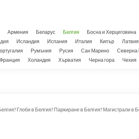
Армения
Беларус
Белгия
Босна и Херцеговина
ндия
Исландия
Испания
Италия
Кипър
Латвия
ортугалия
Румъния
Русия
Сан Марино
Северна
Франция
Холандия
Хърватия
Черна гора
Чехия
 Белгия? Глоби в Белгия? Паркиране в Белгия? Магистрали в 