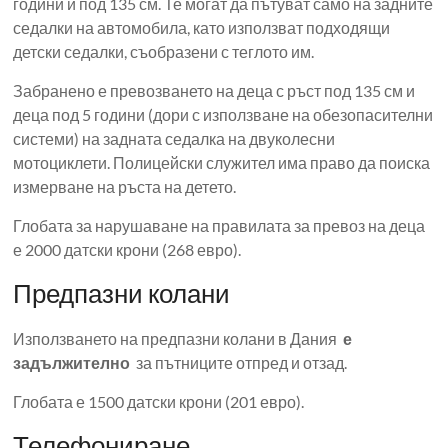
години и под 135 см. Те могат да пътуват само на задните
седалки на автомобила, като използват подходящи
детски седалки, съобразени с теглото им.
Забранено е превозването на деца с ръст под 135 см и
деца под 5 години (дори с използване на обезопасителни
системи) на задната седалка на двуколесни
мотоциклети. Полицейски служител има право да поиска
измерване на ръста на детето.
Глобата за нарушаване на правилата за превоз на деца
е 2000 датски крони (268 евро).
Предпазни колани
Използването на предпазни колани в Дания
е
задължително
за пътниците отпред и отзад.
Глобата е 1500 датски крони (201 евро).
Телефониране