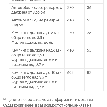
Автомобили с/без ремарке с
270
36
дължина от 3 до 6м
Автомобили с/без ремарке
410
55
над 6м
Кемпинг с дължина до 6 м и
270
36
общо тегло до 3,5 т;
Фургон с дължина до 6м
Кемпинг с дължина над 6 м и
410
55
общо тегло до 3,5 т;
Фургон с дължина до 6 м и
височина под 2,7 м
Кемпинг с дължина до 10 м и
605
82
общо тегло над 3,5 т;
Фургон с дължина до 6 м и
височина над 2,7 м
цените в евро са само за информация и могат да
[1]
бъдат коригирани в зависимост от колебанията на