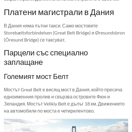
Платени магистрали в Дания
В Дания няма пътни такси. Само мостовете
Storebæltsforbindelsen (Great Belt Bridge) и Øresundsbron
(Öresund Bridge) се таксуват.
Парцели със специално
заплащане
Големият мост Белт
Мостът Great Belt е висящ мост в Дания, който пресича
едноименния пролив и свързва островите Фюн и
Зеландия. Мостът Velikiy Belt е дълъг 18 км. Движението
на автомобили по моста е четирилентово.