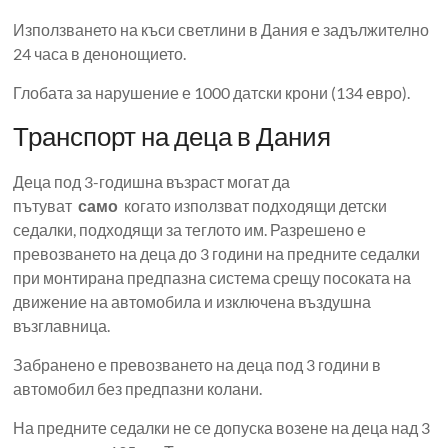
Използването на къси светлини в Дания е задължително
24 часа в денонощието.
Глобата за нарушение е 1000 датски крони (134 евро).
Транспорт на деца в Дания
Деца под 3-годишна възраст могат да
пътуват
само
когато използват подходящи детски
седалки, подходящи за теглото им. Разрешено е
превозването на деца до 3 години на предните седалки
при монтирана предпазна система срещу посоката на
движение на автомобила и изключена въздушна
възглавница.
Забранено е превозването на деца под 3 години в
автомобил без предпазни колани.
На предните седалки не се допуска возене на деца над 3