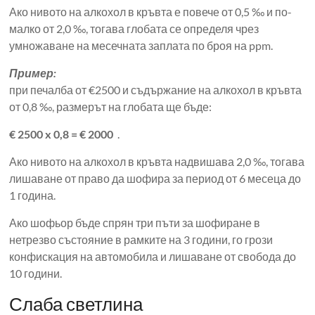
Ако нивото на алкохол в кръвта е повече от 0,5 ‰ и по-
малко от 2,0 ‰, тогава глобата се определя чрез
умножаване на месечната заплата по броя на ppm.
Пример:
при печалба от €2500 и съдържание на алкохол в кръвта
от 0,8 ‰, размерът на глобата ще бъде:
€ 2500 x 0,8 = € 2000
.
Ако нивото на алкохол в кръвта надвишава 2,0 ‰, тогава
лишаване от право да шофира за период от 6 месеца до
1 година.
Ако шофьор бъде спрян три пъти за шофиране в
нетрезво състояние в рамките на 3 години, го грози
конфискация на автомобила и лишаване от свобода до
10 години.
Слаба светлина