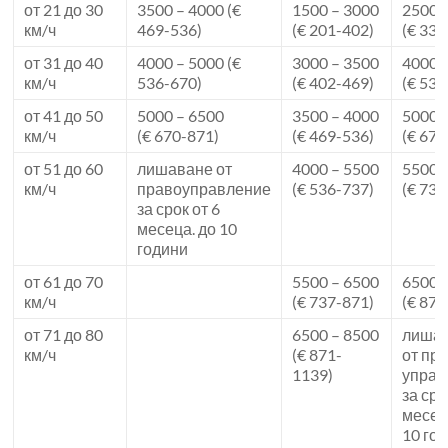
от 21 до 30
3500 – 4000 (€
1500 – 3000
2500 
км/ч
469-536)
(€ 201-402)
(€ 335
от 31 до 40
4000 – 5000 (€
3000 – 3500
4000 
км/ч
536-670)
(€ 402-469)
(€ 536
от 41 до 50
5000 – 6500
3500 – 4000
5000 
км/ч
(€ 670-871)
(€ 469-536)
(€ 670
от 51 до 60
лишаване от
4000 – 5500
5500 
км/ч
правоуправление
(€ 536-737)
(€ 737
за срок от 6
месеца. до 10
години
от 61 до 70
5500 – 6500
6500 
км/ч
(€ 737-871)
(€ 871
от 71 до 80
6500 – 8500
лиша
км/ч
(€ 871-
от пр
1139)
управ
за сро
месец
10 го