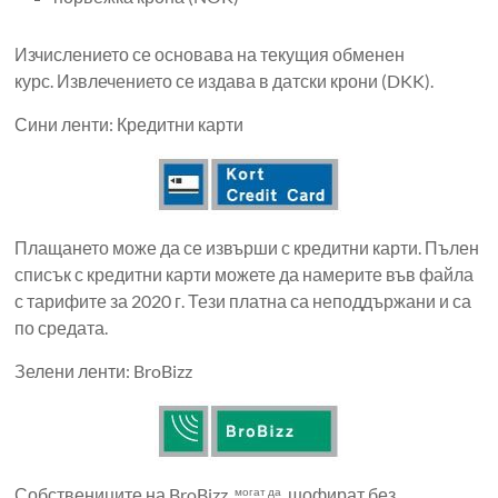
Изчислението се основава на текущия обменен
курс. Извлечението се издава в датски крони (DKK).
Сини ленти: Кредитни карти
Плащането може да се извърши с кредитни карти. Пълен
списък с кредитни карти можете да намерите във файла
с тарифите за 2020 г. Тези платна са неподдържани и са
по средата.
Зелени ленти: BroBizz
Собствениците на BroBizz
шофират без
могат да