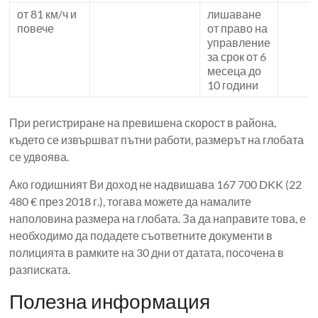
от 81 км/ч и
лишаване
повече
от право на
управление
за срок от 6
месеца до
10 години
При регистриране на превишена скорост в района,
където се извършват пътни работи, размерът на глобата
се удвоява.
Ако годишният Ви доход не надвишава 167 700 DKK (22
480 € през 2018 г.), тогава можете да намалите
наполовина размера на глобата. За да направите това, е
необходимо да подадете съответните документи в
полицията в рамките на 30 дни от датата, посочена в
разписката.
Полезна информация