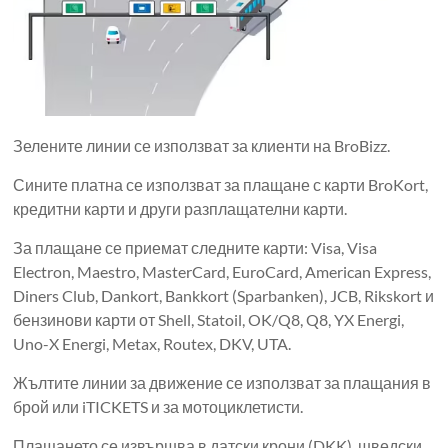
Зелените линии се използват за клиенти на BroBizz.
Сините платна се използват за плащане с карти BroKort,
кредитни карти и други разплащателни карти.
За плащане се приемат следните карти: Visa, Visa
Electron, Maestro, MasterCard, EuroCard, American Express,
Diners Club, Dankort, Bankkort (Sparbanken), JCB, Rikskort и
бензинови карти от Shell, Statoil, OK/Q8, Q8, YX Energi,
Uno-X Energi, Metax, Routex, DKV, UTA.
Жълтите линии за движение се използват за плащания в
брой или iTICKETS и за мотоциклетисти.
Плащането се извършва в датски крони (DKK), шведски