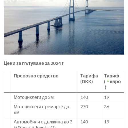
Цени за пътуване за 2024 г
Превозно средство
Тарифа
Тариф
(DKK)
(
евро
1
)
Мотоциклети до 3м
140
19
Мотоциклети с ремарке до
270
36
6м
Автомобили с дължина до 3
140
19
м (Smart и Toyota iQ)