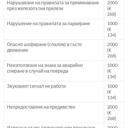
Нарушаване на правилата за преминаване
2000
през железопътни прелези
(€
268)
Нарушение на правилата за паркиране
1000
(€
134)
Опасно шофиране (слалом) в гъсто
2000
движение
(€
268)
Неизползване на знака за аварийно
1000
спиране в случай на повреда
(€
134)
Звуковият сигнал не работи
1000
(€
134)
Непредоставяне на предимство
2000
(€
268)
Излизане от кръстовището или пресичане
2000