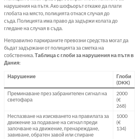
нарушения на пътя. Ако шофьорът откаже да плати
глобата на място, полицията отнася случая до
съда. Полицията има право да задържи колата до
гледане на случая в съда.
Неправилно паркираните превозни средства могат да
бъдат задържани от полицията за сметка на
собственика.
Таблица с глоби за нарушения на пътя в
Дания:
Нарушение
Глоби
(DKK)
Преминаване през забранителен сигнал на
2000
светофара
(€
268)
Неспазване на изискването на правилата за
1000
движение за подаване на сигнал преди
(€
започване на движение, пренареждане,
134)
завиване, обратен завой или спиране