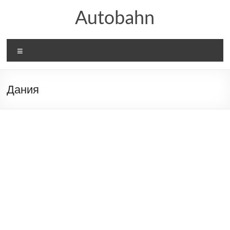
Skip
Autobahn
to
content
Меню
Дания