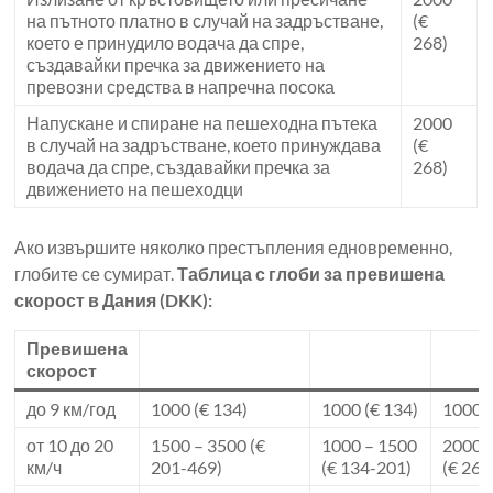
на пътното платно в случай на задръстване,
(€
което е принудило водача да спре,
268)
създавайки пречка за движението на
превозни средства в напречна посока
Напускане и спиране на пешеходна пътека
2000
в случай на задръстване, което принуждава
(€
водача да спре, създавайки пречка за
268)
движението на пешеходци
Ако извършите няколко престъпления едновременно,
глобите се сумират.
Таблица с глоби за превишена
скорост в Дания (DKK):
Превишена
скорост
до 9 км/год
1000 (€ 134)
1000 (€ 134)
1000 (
от 10 до 20
1500 – 3500 (€
1000 – 1500
2000 
км/ч
201-469)
(€ 134-201)
(€ 268