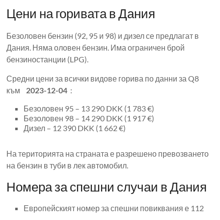
Цени на горивата в Дания
Безоловен бензин (92, 95 и 98) и дизел се предлагат в
Дания. Няма оловен бензин. Има ограничен брой
бензиностанции (LPG).
Средни цени за всички видове горива по данни за Q8
към
2023-12-04
:
Безоловен 95 – 13 290 DKK (1 783 €)
Безоловен 98 – 14 290 DKK (1 917 €)
Дизел – 12 390 DKK (1 662 €)
На територията на страната е разрешено превозването
на бензин в туби в лек автомобил.
Номера за спешни случаи в Дания
Европейският номер за спешни повиквания е 112