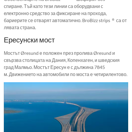
спиране. Тъй като тези линии са оборудвани с
електронно средство за фиксиране на прохода,
бариерите се отварят автоматично. BroBizz strips
са от
®
лявата страна.
Ересунски мост
Мостът Øresund е положен през пролива Øresund и
свързва столицата на Дания, Копенхаген, и шведския
град Малмьо. Мостът Ересун е с дължина 7845
м. Движението на автомобили по моста е четирилентово.