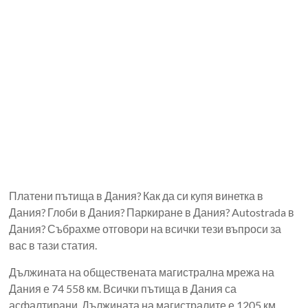
Платени пътища в Дания? Как да си купя винетка в
Дания? Глоби в Дания? Паркиране в Дания? Autostrada в
Дания? Събрахме отговори на всички тези въпроси за
вас в тази статия.
Дължината на обществената магистрална мрежа на
Дания е 74 558 км. Всички пътища в Дания са
асфалтирани. Дължината на магистралите е 1205 км.