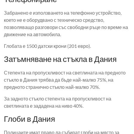
Забранено е използването на телефонно устройство,
което не е оборудвано с техническо средство,
позволяващо разговори със свободни ръце по време на
движение на автомобила.
Глобата е 1500 датски крони (201 евро).
Затъмняване на стъкла в Дания
Степента на пропускливост на светлината на предното
стъкло в Дания трябва да бъде най-малко 75%, на
предното странично стъкло най-малко 70%.
За задното стъкло степента на пропускливост на
светлината е зададена на ниво 40%.
Глоби в Дания
Полицаите имат право да събират глоби на място за