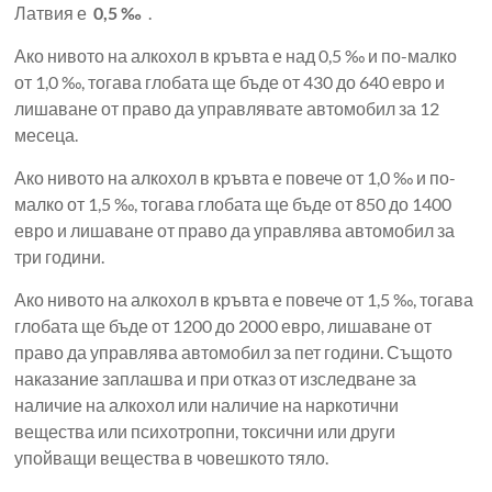
Латвия е
0,5 ‰
.
Ако нивото на алкохол в кръвта е над 0,5 ‰ и по-малко
от 1,0 ‰, тогава глобата ще бъде от 430 до 640 евро и
лишаване от право да управлявате автомобил за 12
месеца.
Ако нивото на алкохол в кръвта е повече от 1,0 ‰ и по-
малко от 1,5 ‰, тогава глобата ще бъде от 850 до 1400
евро и лишаване от право да управлява автомобил за
три години.
Ако нивото на алкохол в кръвта е повече от 1,5 ‰, тогава
глобата ще бъде от 1200 до 2000 евро, лишаване от
право да управлява автомобил за пет години. Същото
наказание заплашва и при отказ от изследване за
наличие на алкохол или наличие на наркотични
вещества или психотропни, токсични или други
упойващи вещества в човешкото тяло.