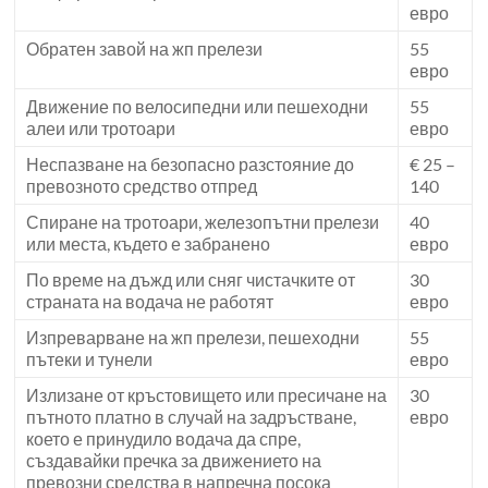
евро
Обратен завой на жп прелези
55
евро
Движение по велосипедни или пешеходни
55
алеи или тротоари
евро
Неспазване на безопасно разстояние до
€ 25 –
превозното средство отпред
140
Спиране на тротоари, железопътни прелези
40
или места, където е забранено
евро
По време на дъжд или сняг чистачките от
30
страната на водача не работят
евро
Изпреварване на жп прелези, пешеходни
55
пътеки и тунели
евро
Излизане от кръстовището или пресичане на
30
пътното платно в случай на задръстване,
евро
което е принудило водача да спре,
създавайки пречка за движението на
превозни средства в напречна посока