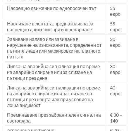
Насрещно движение по еднопосочен път
55
евро
Навлизане в лентата, предназначена за
55
насрещно движение при изпреварване
евро
Завиване наляво или завиване в
30
нарушение на изискванията, определени от
евро
пътните знаци или маркировки на платното
на пътя
Липса на аварийна сигнализация по време
30
на аварийно спиране или за слизане на
евро
пътници през деня
Липса на аварийна сигнализация по време
40
на аварийно спиране или за слизане на
евро
пътници през нощта или при условия на
лоша видимост
Преминаване през забранителен сигнал на
€ 30 –
светофара
140
Агресивно шофиране
€ 70 –