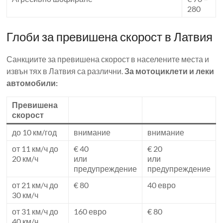
280
Глоби за превишена скорост в Латвия
Санкциите за превишена скорост в населените места и
извън тях в Латвия са различни.
За мотоциклети и леки
автомобили:
Превишена
скорост
до 10 км/год
внимание
внимание
от 11 км/ч до
€ 40
€ 20
20 км/ч
или
или
предупреждение
предупреждение
от 21 км/ч до
€ 80
40 евро
30 км/ч
от 31 км/ч до
160 евро
€ 80
40 км/ч