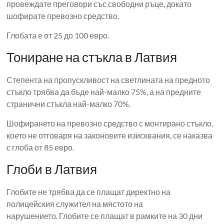
провеждате преговори със свободни ръце, докато
шофирате превозно средство.
Глобата е от 25 до 100 евро.
Тониране на стъкла в Латвия
Степента на пропускливост на светлината на предното
стъкло трябва да бъде най-малко 75%, а на предните
странични стъкла най-малко 70%.
Шофирането на превозно средство с монтирано стъкло,
което не отговаря на законовите изисквания, се наказва
с глоба от 85 евро.
Глоби в Латвия
Глобите не трябва да се плащат директно на
полицейския служител на мястото на
нарушението. Глобите се плащат в рамките на 30 дни