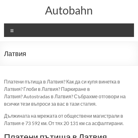
Skip
Autobahn
to
content
Меню
Латвия
Платени пътища в Латвия? Как да си купя винетка в
Латвия? Глоби в Латвия? Паркиране в
Латвия? Autostradas в Латвия? Събрахме отговори на
всички тези въпроси за вас в тази статия.
Дължината на мрежата от обществени магистрали в
Латвия е 73 592 км. От тях 20 131 км са асфалтирани.
Платени пътища в Латвия