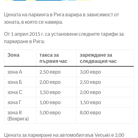
Цената на паркинга в Рига варира в зависимост от
зоната, в която се намира.
От 1 април 2015 г. са установени следните тарифи за
паркиране в Рига:
Зона
такса за
зареждане за
първия час
следващия час
зона А
2,50 евро
3,00 евро
зона Б
2,00 евро
2,50 евро
зона С
1,50 евро
2,00 евро
зона Г
1,00 евро
1,50 евро
зона R
5,00 евро
8,00 евро
(Векрига)
Цената за паркиране на автомобил във Vetsaki е 2,00