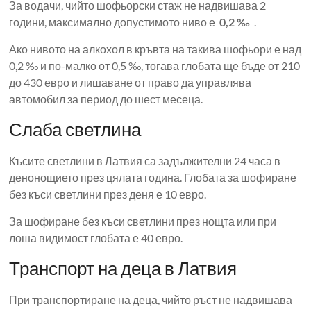
За водачи, чийто шофьорски стаж не надвишава 2
години, максимално допустимото ниво е
0,2 ‰
.
Ако нивото на алкохол в кръвта на такива шофьори е над
0,2 ‰ и по-малко от 0,5 ‰, тогава глобата ще бъде от 210
до 430 евро и лишаване от право да управлява
автомобил за период до шест месеца.
Слаба светлина
Късите светлини в Латвия са задължителни 24 часа в
денонощието през цялата година. Глобата за шофиране
без къси светлини през деня е 10 евро.
За шофиране без къси светлини през нощта или при
лоша видимост глобата е 40 евро.
Транспорт на деца в Латвия
При транспортиране на деца, чийто ръст не надвишава