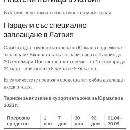
В Латвия няма такси за използване на магистрали.
Парцели със специално
заплащане в Латвия
Само входът в курортната зона на Юрмала подлежи на
заплащане. Входната такса се начислява от 1 април до
30 септември. През останалото време – от 1 октомври до
31 март – влизането в Юрмала е безплатно.
Електрическите превозни средства не трябва да плащат
входна такса.
Тарифи за влизане в курортната зона на Юрмала за
2023 г.:
Превозно
1
7
30
90
01.04 –
средство
ден
дни
дни
дни
30.09