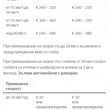
от 41 км/ч до
€ 240 – 320
€ 160 – 220
50 км/ч
от 51 км/ч до
€ 360 – 460
€ 240 – 320
60 км/ч
над 60 км/ч
€ 540 – 680
€ 360 – 480
При превишаване на скоростта до 20 км/ч. възможно е
предупреждение вместо глоба.
При превишаване на скоростта с повече от 50 км/ч освен
глобата се отнема и шофьорската книжка за 3 до 6
месеца.
За леки автомобили с ремарке:
Превишена
скорост
до 10 км/год
€ 10
€ 10
или
или
предупреждение
предупреждение