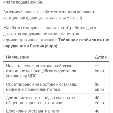
или се подава жалба.
За изчисляване на глобите се използва паричната
санкционна единица – NSV (1 NSV = 5 EUR).
Жалбата се подава в рамките на 10 работни дни от
датата на уведомяване за налагането на
административно наказание.
Таблица с глоби за пътни
нарушения в Латвия (евро):
Нарушение
Дузпа
Неизпълнение на законосъобразно
15
изискване на полицейски служител за
евро
спиране на МПС
Обратни завои на мостове и естакади,
30
надлези и пешеходни пътеки
евро
Движение в лента, предназначена за
40
обществен превоз на пътници
евро
Шофиране отстрани на пътя
40