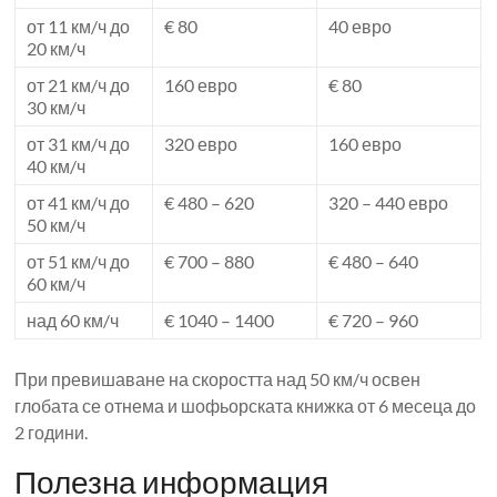
от 11 км/ч до
€ 80
40 евро
20 км/ч
от 21 км/ч до
160 евро
€ 80
30 км/ч
от 31 км/ч до
320 евро
160 евро
40 км/ч
от 41 км/ч до
€ 480 – 620
320 – 440 евро
50 км/ч
от 51 км/ч до
€ 700 – 880
€ 480 – 640
60 км/ч
над 60 км/ч
€ 1040 – 1400
€ 720 – 960
При превишаване на скоростта над 50 км/ч освен
глобата се отнема и шофьорската книжка от 6 месеца до
2 години.
Полезна информация