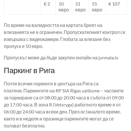
€ 2
10
31
55
€ 107
евро
евро
евро
По време на валидността на картата броят на
влизанията не е ограничен. Пропускателният контрол се
извършва с видеокамери. Глобата за влизане без
пропуск е 50 евро.
Пропускът може да бъде закупен онлайн на jurmala.lv.
Паркинг в Рига
Почти всички паркинги в центъра на Рига са
платени. Паркингите на RP SIA Rigas satiksme – часовете
за паркиране са от 08:00 до 20:00 часа в събота от 09:00
до 17:00 часа. В зона R (Vetsryga) работното време е от
06:00 до 24:00 часа всеки ден. През останалото време,
както и в неделя и празници паркингите могат да се
ползват безплатно.