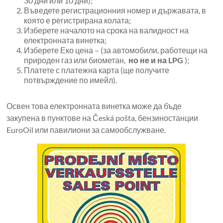
30 дни или 10 дни);
Въведете регистрационния номер и държавата, в
която е регистрирана колата;
Изберете началото на срока на валидност на
електронната винетка;
Изберете Еко цена – (за автомобили, работещи на
природен газ или биометан,
но не и на LPG
);
Платете с платежна карта (ще получите
потвърждение по имейл).
Освен това електронната винетка може да бъде
закупена в пунктове на Česká pošta, бензиностанции
EuroOil или павилиони за самообслужване.