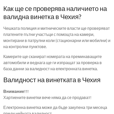
Как ще се проверява наличието на
валидна винетка в Чехия?
Чешката полиция и митническите власти ще проверяват
платените пътни участъци с помощта на камери,
монтирани в патрулни коли (стационарни или мобилни) и
на контролни пунктове.
Камерите ще сканират номерата на преминаващите
автомобили и веднага ще ги изпращат за проверка в
база данни за валидност на електронната винетка.
Валидност на винетката в Чехия
Внимание!!!
Хартиените винетки вече няма да се продават!
Електронна винетка може да бъде закупена три месеца
преди нейната валидност.