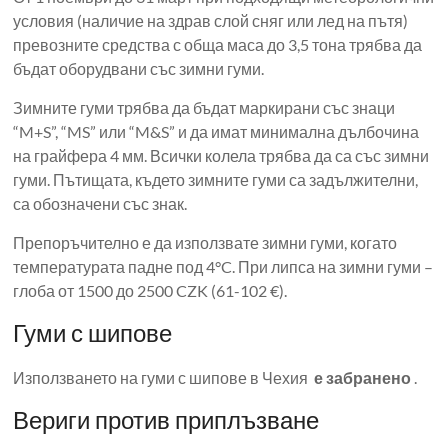
условия (наличие на здрав слой сняг или лед на пътя)
превозните средства с обща маса до 3,5 тона трябва да
бъдат оборудвани със зимни гуми.
Зимните гуми трябва да бъдат маркирани със знаци
“M+S”, “MS” или “M&S” и да имат минимална дълбочина
на грайфера 4 мм. Всички колела трябва да са със зимни
гуми. Пътищата, където зимните гуми са задължителни,
са обозначени със знак.
Препоръчително е да използвате зимни гуми, когато
температурата падне под 4°C. При липса на зимни гуми –
глоба от 1500 до 2500 CZK (61-102 €).
Гуми с шипове
Използването на гуми с шипове в Чехия
е забранено
.
Вериги против приплъзване