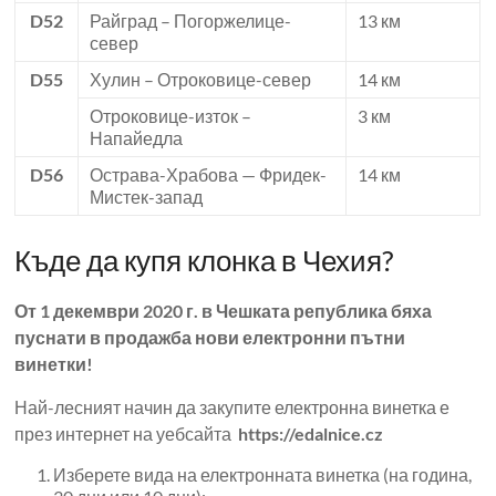
D52
Райград – Погоржелице-
13 км
север
D55
Хулин – Отроковице-север
14 км
Отроковице-изток –
3 км
Напайедла
D56
Острава-Храбова — Фридек-
14 км
Мистек-запад
Къде да купя клонка в Чехия?
От 1 декември 2020 г. в Чешката република бяха
пуснати в продажба нови електронни пътни
винетки!
Най-лесният начин да закупите електронна винетка е
през интернет на уебсайта
https://edalnice.cz
Изберете вида на електронната винетка (на година,