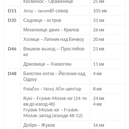
Космонос – Ораженице
25 км
D11
Jirny – Jaroměř-север
105 км
D35
Седлице – остров
31 км
Мохелнице-джих – Крелов
26 км
Холице – Липник над Бечвоу
20 км
D46
Вишков-выход — Простейов-
21 км
юг
Држовице — Хневотин
11 км
D48
Белотин-изток – Йесеник над
4 км
Одроу
Palačov – Nový Jičín-център
8 км
Rybí – Frýdek-Místek-юг (24-ти
24 км
км до изход 48)
4 км
Frýdek-Místek-юг – Frýdek-
Místek-запад (изходи 48-52)
Добре – Жуков
16 км