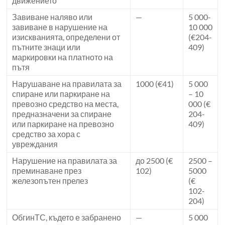
движението
Завиване наляво или
—
5 000-
завиване в нарушение на
10 000
изискванията, определени от
(€204-
пътните знаци или
409)
маркировки на платното на
пътя
Нарушаване на правилата за
1000 (€41)
5 000
спиране или паркиране на
– 10
превозно средство на места,
000 (€
предназначени за спиране
204-
или паркиране на превозно
409)
средство за хора с
увреждания
Нарушение на правилата за
до 2500 (€
2500 –
преминаване през
102)
5000
железопътен прелез
(€
102-
204)
ОбгинТС, където е забранено
—
5 000