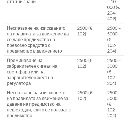
с пътни знаци
– 10
000 (€
204-
409)
Неспазване на изискването
2500 (€
2500 –
на правилата за движение да
102)
5000
се даде предимство на
(€
превозно средство с
102-
предимство в движението
204)
Преминаване на
2500 (€
2500 –
забранителен сигнал на
102)
5000
светофара или на
(€
забранителен жест на
102-
регулатора
204)
Неспазване на изискването
2500 (€
2500 –
на правилата за движение за
102)
5000
даване на предимство на
(€
пешеходци, които се ползват с
102-
предимство
204)