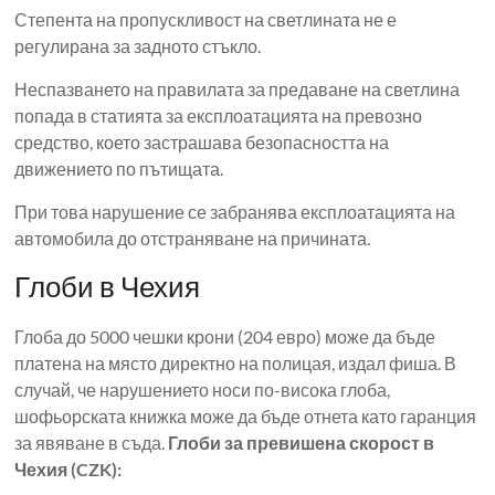
Степента на пропускливост на светлината не е
регулирана за задното стъкло.
Неспазването на правилата за предаване на светлина
попада в статията за експлоатацията на превозно
средство, което застрашава безопасността на
движението по пътищата.
При това нарушение се забранява експлоатацията на
автомобила до отстраняване на причината.
Глоби в Чехия
Глоба до 5000 чешки крони (204 евро) може да бъде
платена на място директно на полицая, издал фиша. В
случай, че нарушението носи по-висока глоба,
шофьорската книжка може да бъде отнета като гаранция
за явяване в съда.
Глоби за превишена скорост в
Чехия (CZK):