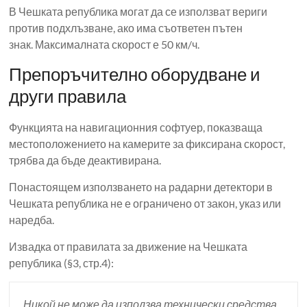
В Чешката република могат да се използват вериги
против подхлъзване, ако има съответен пътен
знак. Максималната скорост е 50 км/ч.
Препоръчително оборудване и
други правила
Функцията на навигационния софтуер, показваща
местоположението на камерите за фиксирана скорост,
трябва да бъде деактивирана.
Понастоящем използването на радарни детектори в
Чешката република не е ограничено от закон, указ или
наредба.
Извадка от правилата за движение на Чешката
република (§3, стр.4):
Никой не може да използва технически средства