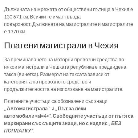
Дължината на мрежата от обществени пътища в Чехия е
130 671 км. Всички те имат твърда
повърхност. Дължината на магистралите и магистралите
е 1370 км.
Платени магистрали в Чехия
За преминаването на моторни превозни средства по
някои магистрали в Чешката република е предвидена
такса (винетка). Размерът на таксата зависи от
категорията на превозното средство и
продължителността на използване на магистралите.
Платените участъци са обозначени със знаци
„
Автомагистрала
“ и „
Път за леки
автомобили<ai=4>“. Свободните участъци от пътя са
маркирани със същите знаци, но с надпис „
БЕЗ
ПОПЛАТКУ
“.