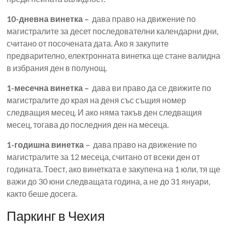
10-дневна винетка –
дава право на движение по
магистралите за десет последователни календарни дни,
считано от посочената дата. Ако я закупите
предварително, електронната винетка ще стане валидна
в избрания ден в полунощ.
1-месечна винетка –
дава ви право да се движите по
магистралите до края на деня със същия номер
следващия месец. И ако няма такъв ден следващия
месец, тогава до последния ден на месеца.
1-годишна винетка –
дава право на движение по
магистралите за 12 месеца, считано от всеки ден от
годината. Тоест, ако винетката е закупена на 1 юли, тя ще
важи до 30 юни следващата година, а не до 31 януари,
както беше досега.
Паркинг в Чехия