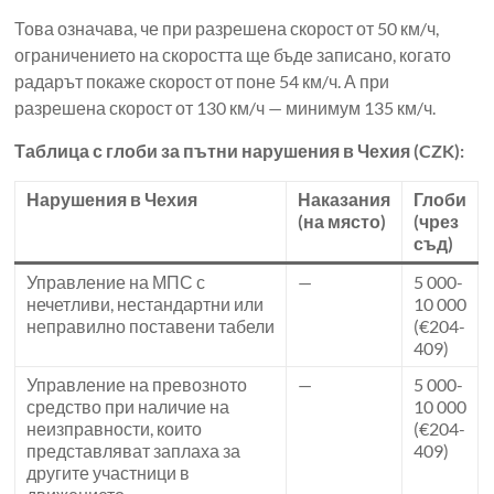
Това означава, че при разрешена скорост от 50 км/ч,
ограничението на скоростта ще бъде записано, когато
радарът покаже скорост от поне 54 км/ч. А при
разрешена скорост от 130 км/ч — минимум 135 км/ч.
Таблица с глоби за пътни нарушения в Чехия (CZK):
Нарушения в Чехия
Наказания
Глоби
(на място)
(чрез
съд)
Управление на МПС с
—
5 000-
нечетливи, нестандартни или
10 000
неправилно поставени табели
(€204-
409)
Управление на превозното
—
5 000-
средство при наличие на
10 000
неизправности, които
(€204-
представляват заплаха за
409)
другите участници в