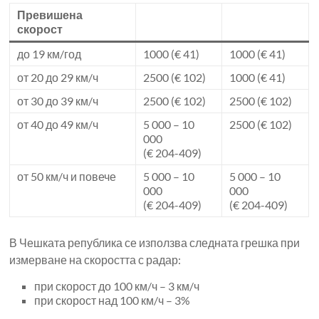
Превишена
скорост
до 19 км/год
1000 (€ 41)
1000 (€ 41)
от 20 до 29 км/ч
2500 (€ 102)
1000 (€ 41)
от 30 до 39 км/ч
2500 (€ 102)
2500 (€ 102)
от 40 до 49 км/ч
5 000 – 10
2500 (€ 102)
000
(€ 204-409)
от 50 км/ч и повече
5 000 – 10
5 000 – 10
000
000
(€ 204-409)
(€ 204-409)
В Чешката република се използва следната грешка при
измерване на скоростта с радар:
при скорост до 100 км/ч – 3 км/ч
при скорост над 100 км/ч – 3%