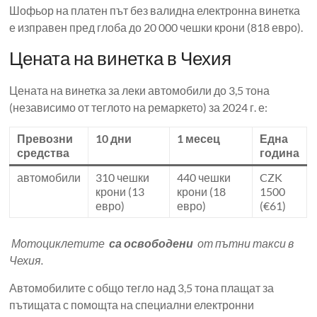
Шофьор на платен път без валидна електронна винетка
е изправен пред глоба до 20 000 чешки крони (818 евро).
Цената на винетка в Чехия
Цената на винетка за леки автомобили до 3,5 тона
(независимо от теглото на ремаркето) за 2024 г. е:
Превозни
10 дни
1 месец
Една
средства
година
автомобили
310 чешки
440 чешки
CZK
крони (13
крони (18
1500
евро)
евро)
(€61)
Мотоциклетите
са освободени
от пътни такси в
Чехия.
Автомобилите с общо тегло над 3,5 тона плащат за
пътищата с помощта на специални електронни