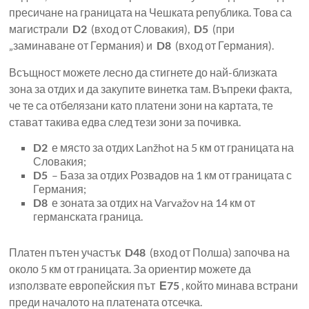
пресичане на границата на Чешката република. Това са
магистрали
D2
(вход от Словакия),
D5
(при
„заминаване от Германия) и
D8
(вход от Германия).
Всъщност можете лесно да стигнете до най-близката
зона за отдих и да закупите винетка там. Въпреки факта,
че те са отбелязани като платени зони на картата, те
стават такива едва след тези зони за почивка.
D2
е място за отдих Lanžhot на 5 км от границата на
Словакия;
D5
– База за отдих Розвадов на 1 км от границата с
Германия;
D8
е зоната за отдих на Varvažov на 14 км от
германската граница.
Платен пътен участък
D48
(вход от Полша) започва на
около 5 км от границата. За ориентир можете да
използвате европейския път
Е75
, който минава встрани
преди началото на платената отсечка.