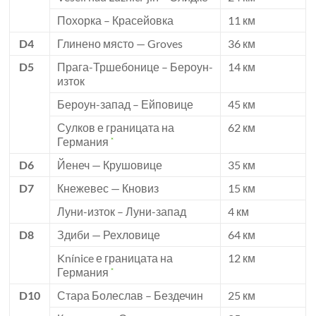
Похорка – Красейовка
11 км
D4
Глинено място — Groves
36 км
D5
Прага-Тршебонице – Бероун-
14 км
изток
Бероун-запад – Ейповице
45 км
Сулков е границата на
62 км
Германия
*
D6
Йенеч — Крушовице
35 км
D7
Кнежевес — Кновиз
15 км
Луни-изток – Луни-запад
4 км
D8
Здиби — Рехловице
64 км
Knínice е границата на
12 км
Германия
*
D10
Стара Болеслав – Бездечин
25 км