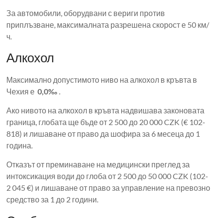
За автомобили, оборудвани с вериги против
приплъзване, максималната разрешена скорост е 50 км/
ч.
Алкохол
Максимално допустимото ниво на алкохол в кръвта в
Чехия е
0,0‰
.
Ако нивото на алкохол в кръвта надвишава законовата
граница, глобата ще бъде от 2 500 до 20 000 CZK (€ 102-
818) и лишаване от право да шофира за 6 месеца до 1
година.
Отказът от преминаване на медицински преглед за
интоксикация води до глоба от 2 500 до 50 000 CZK (102-
2 045 €) и лишаване от право за управление на превозно
средство за 1 до 2 години.