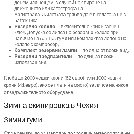
денем или нощем, в случай на спиране на
движението или катастрофа на
магистрала. Жилетката трябва да е в колата, а не в
багажника.
Резервно колело
– включително крик и гаечен
ключ. Допуска се липса на резервно колело при
наличие на run-flat гуми или комплект за лепене на
колело с компресор;
Комплект резервни лампи
– по една от всеки вид;
Резервни предпазители
– по един за всеки
използван вид.
Глоба до 2000 чешки крони (82 евро) (или 1000 чешки
крони (41 евро), ако се плати на място) за липса на някое
от задължителното оборудване.
Зимна екипировка в Чехия
Зимни гуми
От 1 ноември до 31 март при подходящи метеорологични