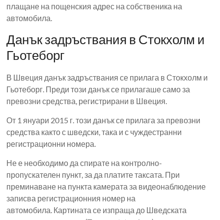
плащане на пощенския адрес на собственика на
автомобила.
Данък задръствания в Стокхолм и
Гьотеборг
В Швеция данък задръствания се прилага в Стокхолм и
Гьотеборг. Преди този данък се прилагаше само за
превозни средства, регистрирани в Швеция.
От 1 януари 2015 г. този данък се прилага за превозни
средства както с шведски, така и с чуждестранни
регистрационни номера.
Не е необходимо да спирате на контролно-
пропускателен пункт, за да платите таксата. При
преминаване на пункта камерата за видеонаблюдение
записва регистрационния номер на
автомобила. Картината се изпраща до Шведската