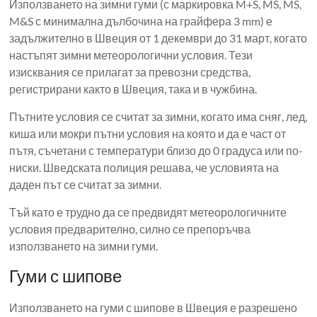
Използването на зимни гуми (с маркировка M+S, MS, MS,
M&S с минимална дълбочина на грайфера 3 mm) е
задължително в Швеция от 1 декември до 31 март, когато
настъпят зимни метеорологични условия. Тези
изисквания се прилагат за превозни средства,
регистрирани както в Швеция, така и в чужбина.
Пътните условия се считат за зимни, когато има сняг, лед,
киша или мокри пътни условия на която и да е част от
пътя, съчетани с температури близо до 0 градуса или по-
ниски. Шведската полиция решава, че условията на
даден път се считат за зимни.
Тъй като е трудно да се предвидят метеорологичните
условия предварително, силно се препоръчва
използването на зимни гуми.
Гуми с шипове
Използването на гуми с шипове в Швеция е разрешено