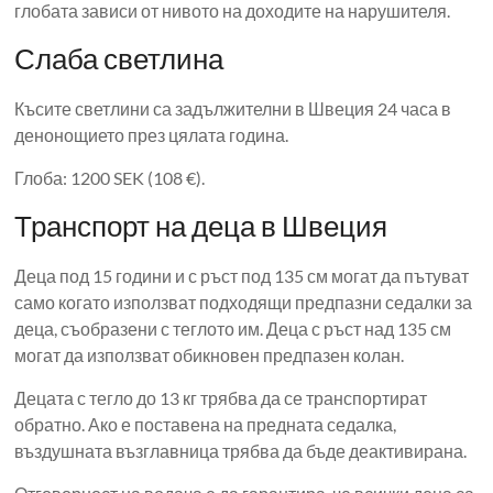
глобата зависи от нивото на доходите на нарушителя.
Слаба светлина
Късите светлини са задължителни в Швеция 24 часа в
денонощието през цялата година.
Глоба: 1200 SEK (108 €).
Транспорт на деца в Швеция
Деца под 15 години и с ръст под 135 см могат да пътуват
само когато използват подходящи предпазни седалки за
деца, съобразени с теглото им. Деца с ръст над 135 см
могат да използват обикновен предпазен колан.
Децата с тегло до 13 кг трябва да се транспортират
обратно. Ако е поставена на предната седалка,
въздушната възглавница трябва да бъде деактивирана.