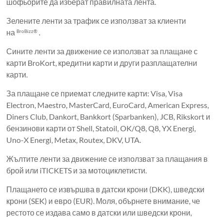
шофьорите да изберат правилната лента.
Зелените ленти за трафик се използват за клиенти
на
.
BroBizz®
Сините ленти за движение се използват за плащане с
карти BroKort, кредитни карти и други разплащателни
карти.
За плащане се приемат следните карти: Visa, Visa
Electron, Maestro, MasterCard, EuroCard, American Express,
Diners Club, Dankort, Bankkort (Sparbanken), JCB, Rikskort и
бензинови карти от Shell, Statoil, OK/Q8, Q8, YX Energi,
Uno-X Energi, Metax, Routex, DKV, UTA.
Жълтите ленти за движение се използват за плащания в
брой или iTICKETS и за мотоциклетисти.
Плащането се извършва в датски крони (DKK), шведски
крони (SEK) и евро (EUR). Моля, обърнете внимание, че
рестото се издава само в датски или шведски крони,