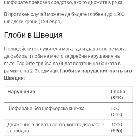
шофирате превозно средство, ако го държите в ръка.
В противен случай можете да бъдете глобени до 1500
шведски крони (134 евро).
Глоби в Швеция
Полицейските служители могат да издават, но не могат
да събират глоби на място за дребни нарушения на
пътя. Глобите трябва да бъдат платени на банката в
рамките на 2-3 седмици.
Глоби за нарушения на пътя в
Швеция:
Нарушение
Глоба
(SEK)
Шофиране без шофьорска книжка
500
(€45)
Движение в лявата лента, когато дясната е
1000
свободна
(€90)