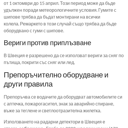
от 1 октомври до 15 април. Този период може да бъде
удължен поради метеорологичните условия. Гумите с
шипове трябва да бъдат монтирани на всички
колела. Ремаркето в този случай също трябва да бъде
оборудвано с гуми с шипове.
Вериги против приплъзване
В Швеция е разрешено да се използват вериги за сняг по
пътища, покрити със сняг или лед.
Препоръчително оборудване и
други правила
Препоръчва се водачите да оборудват автомобилите си
с аптечка, пожарогасител, знак за аварийно спиране,
въже за теглене и светлоотразителна жилетка.
Използването на радарни детектори в Швеция е