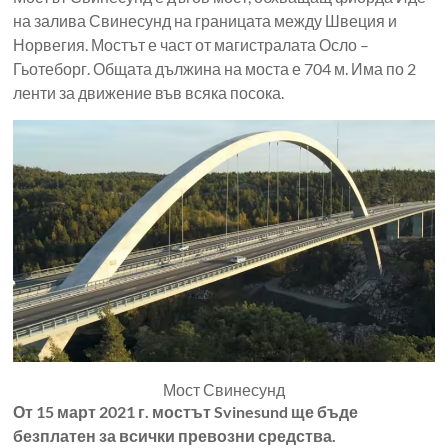
на залива Свинесунд на границата между Швеция и
Норвегия. Мостът е част от магистралата Осло –
Гьотеборг. Общата дължина на моста е 704 м. Има по 2
ленти за движение във всяка посока.
Мост Свинесунд
От 15 март 2021 г. мостът Svinesund ще бъде
безплатен за всички превозни средства.