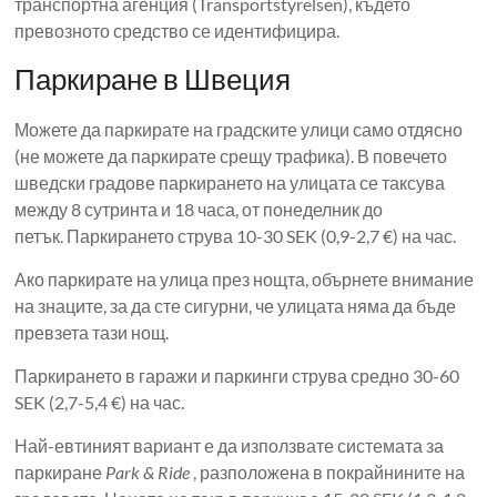
транспортна агенция (Transportstyrelsen), където
превозното средство се идентифицира.
Паркиране в Швеция
Можете да паркирате на градските улици само отдясно
(не можете да паркирате срещу трафика). В повечето
шведски градове паркирането на улицата се таксува
между 8 сутринта и 18 часа, от понеделник до
петък. Паркирането струва 10-30 SEK (0,9-2,7 €) на час.
Ако паркирате на улица през нощта, обърнете внимание
на знаците, за да сте сигурни, че улицата няма да бъде
превзета тази нощ.
Паркирането в гаражи и паркинги струва средно 30-60
SEK (2,7-5,4 €) на час.
Най-евтиният вариант е да използвате системата за
паркиране
Park & ​​Ride
, разположена в покрайнините на