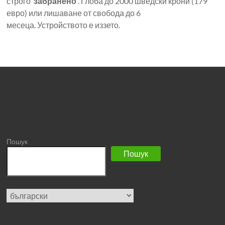
строго
забранено
. Глоба до 2000 шведски крони (179
евро) или лишаване от свобода до 6
месеца. Устройството е иззето.
Пошук
Пошук
Изберете
език