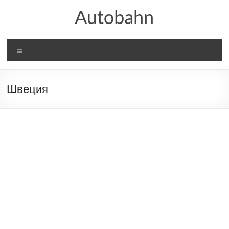
Skip
Autobahn
to
content
Меню
Швеция