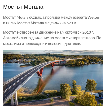
Мостът Мотала
Мостът Motala обхваща пролива между езерата Wettern
и Buren. Мостът Мотала е с дължина 620 м.
Мостът е отворен за движение на 9 октомври 2013 г.
Автомобилното движение по моста е четирилентово. По
моста има и пешеходни и велосипедни алеи.