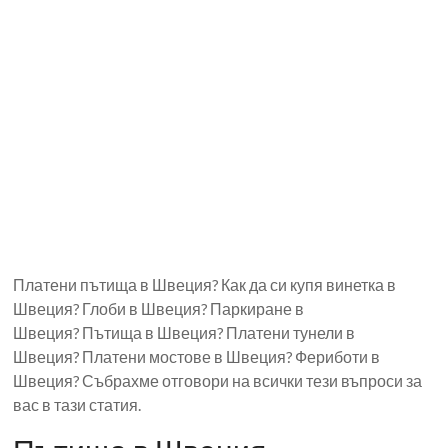
Платени пътища в Швеция? Как да си купя винетка в
Швеция? Глоби в Швеция? Паркиране в
Швеция? Пътища в Швеция? Платени тунели в
Швеция? Платени мостове в Швеция? Фериботи в
Швеция? Събрахме отговори на всички тези въпроси за
вас в тази статия.