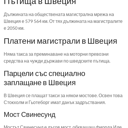
Пътища в Швеция
Дължината на обществената магистрална мрежа на
Швеция е 579 564 км. От тях дължината на магистралите
е 2050 км.
Платени магистрали в Швеция
Няма такса за преминаване на моторни превозни
средства на чужди държави по шведските пътища.
Парцели със специално
заплащане в Швеция
В Швеция се плащат такси за някои мостове. Освен това
Стокхолм и Гьотеборг имат данък задръствания.
Мост Свинесунд
Мостът Свинесунд е дъгов мост, обхващащ фиорда Иде