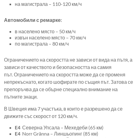
на магистрала – 110-120 км/ч
Автомобили с ремарке:
в населено място – 50 км/ч
извън населено място – 70 км/ч
по магистрала – 80 км/ч
Ограничението на скоростта не зависи от вида на пътя, а
зависи от качеството и безопасността на самия
път. Ограничението на скоростта може да се променя
непрекъснато, когато шофирате по същия път. Затова се
препоръчва да се обърне специално внимание на
пътните знаци.
В Швеция има 7 участъка, в които е разрешено да се
движите със скорост от 120 км/ч.
E4
Северна Упсала – Мехедеби (65 км)
E4
Norr Gränna – Линшьопинг (85 км)