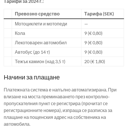
Тарифи за 2024 г.:
Превозно средство
Тарифа (SEK)
Мотоциклети и мотопеди
—
Кола
9 (€ 0,80)
Лекотоварен автомобил
9 (€ 0,80)
Автобус (до 14 т)
9 (€ 0,80)
Тежък камион (над 3,5 т)
20 (€ 1,80)
Начини за плащане
Платежната система е напълно автоматизирана. При
влизане на моста преминаването през контролно-
пропускателния пункт се регистрира (прочитат се
регистрационните номера), изпраща се разписка за
плащане на пощенския адрес на собственика на
автомобила.