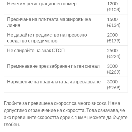
Нечетим регистрационен номер
1200
(€108)
Пресичане на плътната маркировъчна
1500
линия
(€134)
Не давайте предимство на превозно
2000
средство с предимство
(€179)
Не спирайте на знак СТОП
2500
(€224)
Преминаване през забранен пътен сигнал
3000
(€269)
Нарушение на правилата за изпреварване
3000
(€269)
Глобите за превишена скорост са много високи. Няма
допустимо ограничение на скоростта. Това означава, че
ако превишите скоростта дори с 1 км/ч, можете да бъдете
глобен.