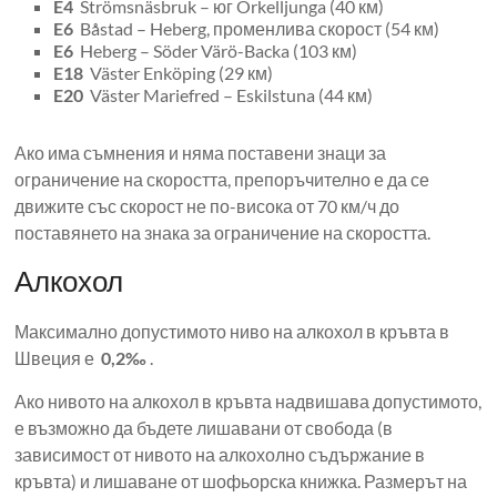
E4
Strömsnäsbruk – юг Örkelljunga (40 км)
E6
Båstad – Heberg, променлива скорост (54 км)
E6
Heberg – Söder Värö-Backa (103 км)
E18
Väster Enköping (29 км)
E20
Väster Mariefred – Eskilstuna (44 км)
Ако има съмнения и няма поставени знаци за
ограничение на скоростта, препоръчително е да се
движите със скорост не по-висока от 70 км/ч до
поставянето на знака за ограничение на скоростта.
Алкохол
Максимално допустимото ниво на алкохол в кръвта в
Швеция е
0,2‰
.
Ако нивото на алкохол в кръвта надвишава допустимото,
е възможно да бъдете лишавани от свобода (в
зависимост от нивото на алкохолно съдържание в
кръвта) и лишаване от шофьорска книжка. Размерът на