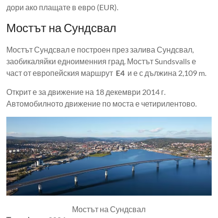
дори ако плащате в евро (EUR).
Мостът на Сундсвал
Мостът Сундсвал е построен през залива Сундсвал,
заобикаляйки едноименния град. Мостът Sundsvalls е
част от европейския маршрут
E4
и е с дължина 2,109 m.
Открит е за движение на 18 декември 2014 г.
Автомобилното движение по моста е четирилентово.
Мостът на Сундсвал