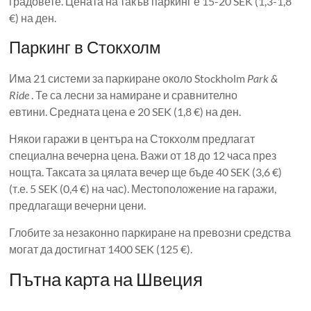
градовете. Цената на такъв паркинг е 15-20 SEK (1,3-1,8
€) на ден.
Паркинг в Стокхолм
Има 21 системи за паркиране около Stockholm
Park & ​​
Ride
. Те са лесни за намиране и сравнително
евтини. Средната цена е 20 SEK (1,8 €) на ден.
Някои гаражи в центъра на Стокхолм предлагат
специална вечерна цена. Важи от 18 до 12 часа през
нощта. Таксата за цялата вечер ще бъде 40 SEK (3,6 €)
(т.е. 5 SEK (0,4 €) на час). Местоположение на гаражи,
предлагащи вечерни цени.
Глобите за незаконно паркиране на превозни средства
могат да достигнат 1400 SEK (125 €).
Пътна карта на Швеция