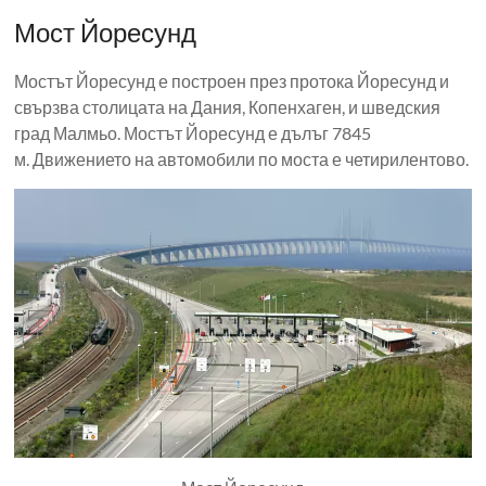
Мост Йоресунд
Мостът Йоресунд е построен през протока Йоресунд и
свързва столицата на Дания, Копенхаген, и шведския
град Малмьо. Мостът Йоресунд е дълъг 7845
м. Движението на автомобили по моста е четирилентово.