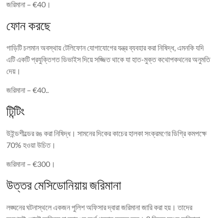
জরিমানা – €40।
ফোন করছে
গাড়িটি চলমান অবস্থায় টেলিফোন যোগাযোগের যন্ত্র ব্যবহার করা নিষিদ্ধ, এমনকি যদি
এটি একটি প্রযুক্তিগত ডিভাইস দিয়ে সজ্জিত থাকে যা হাত-মুক্ত কথোপকথনের অনুমতি
দেয়।
জরিমানা – €40..
টিন্টিং
উইন্ডশীল্ডের রঙ করা নিষিদ্ধ। সামনের দিকের কাচের হালকা সংক্রমণের ডিগ্রি কমপক্ষে
70% হওয়া উচিত।
জরিমানা – €300।
উত্তর মেসিডোনিয়ায় জরিমানা
লঙ্ঘনের ঘটনাস্থলে একজন পুলিশ অফিসার দ্বারা জরিমানা জারি করা হয়। তাদের