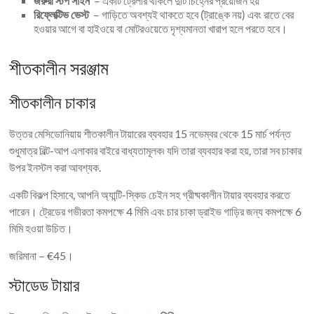
জরুরী স্টপ সাইন
– একটি ট্রেলার থাকলে দুটি চিহ্নের প্রয়োজন হয়
রিফ্লেক্টিভ ভেস্ট
– গাড়িতে অবশ্যই থাকতে হবে (ট্রাঙ্কে নয়) এবং রাতে বের
হওয়ার আগে বা হাইওয়ে বা মোটরওয়েতে দৃশ্যমানতা খারাপ হলে পরতে হবে।
শীতকালীন সরঞ্জাম
শীতকালীন চাকার
উত্তর মেসিডোনিয়ায় শীতকালীন টায়ারের ব্যবহার 15 নভেম্বর থেকে 15 মার্চ পর্যন্ত
শুধুমাত্র বিল্ট-আপ এলাকার বাইরে বাধ্যতামূলক৷ যদি তারা ব্যবহার করা হয়, তারা সব চাকার
উপর ইনস্টল করা আবশ্যক.
একটি বিকল্প হিসাবে, আপনি অ্যান্টি-স্কিড চেইন সহ গ্রীষ্মকালীন টায়ার ব্যবহার করতে
পারেন। ট্রেডের গভীরতা কমপক্ষে 4 মিমি এবং চার চাকা ড্রাইভ গাড়ির জন্য কমপক্ষে 6
মিমি হওয়া উচিত।
জরিমানা – €45।
স্টাডেড টায়ার