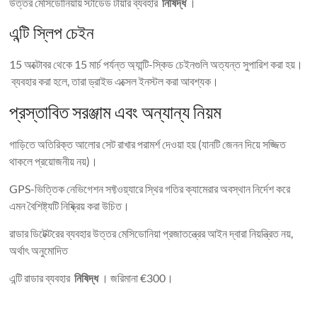
উত্তর মেসিডোনিয়ায় স্টাডেড টায়ার ব্যবহার
নিষিদ্ধ
।
এন্টি স্লিপ চেইন
15 অক্টোবর থেকে 15 মার্চ পর্যন্ত অ্যান্টি-স্কিড চেইনগুলি অত্যন্ত সুপারিশ করা হয়।
ব্যবহার করা হলে, তারা ড্রাইভ এক্সেল ইনস্টল করা আবশ্যক।
প্রস্তাবিত সরঞ্জাম এবং অন্যান্য নিয়ম
গাড়িতে অতিরিক্ত আলোর সেট রাখার পরামর্শ দেওয়া হয় (যানটি জেনন দিয়ে সজ্জিত
থাকলে প্রয়োজনীয় নয়)।
GPS-ভিত্তিক নেভিগেশন সফ্টওয়্যারে স্থির গতির ক্যামেরার অবস্থান নির্দেশ করে
এমন বৈশিষ্ট্যটি নিষ্ক্রিয় করা উচিত।
রাডার ডিটেক্টরের ব্যবহার উত্তর মেসিডোনিয়া প্রজাতন্ত্রের আইন দ্বারা নিয়ন্ত্রিত নয়,
অর্থাৎ অনুমোদিত
এন্টি রাডার ব্যবহার
নিষিদ্ধ
। জরিমানা €300।