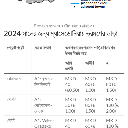
উত্তর মেসিডোনিয়ার টোল রাস্তার মানচিত্র
2024 সালের জন্য ম্যাসেডোনিয়ায় ভ্রমণের ভাড়া
পেমেন্ট পয়েন্ট
সড়ক বিভাগ
অর্থপ্রদানের পরিমাণ গাড়ির বিভাগের
উপর নির্ভর করে
আমি
আইবি
২
একটি
রোমানভস
A1: কুমানভো-
MKD
MKD
MKD
মিলাদিনভচি
40
60 (€
80 (€
(€0.50)
1.00)
1.50)
সোপট
A1:
MKD
MKD
MKD
পেট্রোভেক-
50 (€
80 (€
120 (€
ভেলেস
1.00)
1.50)
2.00)
স্টোবি
A1: Veles-
MKD
MKD
MKD
Gradsko
40
60 (€
100 (€