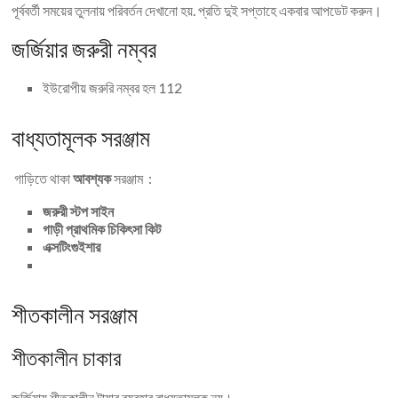
পূর্ববর্তী সময়ের তুলনায় পরিবর্তন দেখানো হয়. প্রতি দুই সপ্তাহে একবার আপডেট করুন।
জর্জিয়ার জরুরী নম্বর
ইউরোপীয় জরুরি নম্বর হল 112
বাধ্যতামূলক সরঞ্জাম
গাড়িতে থাকা
আবশ্যক
সরঞ্জাম :
জরুরী স্টপ সাইন
গাড়ী প্রাথমিক চিকিৎসা কিট
এক্সটিংগুইশার
শীতকালীন সরঞ্জাম
শীতকালীন চাকার
জর্জিয়ায় শীতকালীন টায়ার ব্যবহার বাধ্যতামূলক নয়।