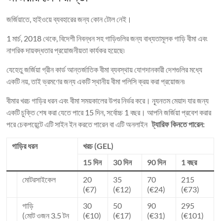
জর্জিয়াতে, হাইওয়ে ব্যবহারের জন্য কোন টোল নেই।
1 মার্চ, 2018 থেকে, বিদেশী নিবন্ধন সহ গাড়িগুলির জন্য বাধ্যতামূলক গাড়ি বীমা এবং
নাগরিক দায়বদ্ধতার প্রয়োজনীয়তা কার্যকর হয়েছে৷
যেহেতু জর্জিয়া গ্রীন কার্ড আন্তর্জাতিক বীমা ব্যবস্থায় যোগদানকারী দেশগুলির মধ্যে
একটি নয়, তাই ভ্রমণের জন্য একটি স্থানীয় বীমা পলিসি ক্রয় করা প্রয়োজন৷
বীমার খরচ গাড়ির ধরন এবং বীমা সময়কালের উপর নির্ভর করে। ন্যূনতম মেয়াদ যার জন্য
একটি চুক্তি শেষ করা যেতে পারে 15 দিন, সর্বোচ্চ 1 বছর। আপনি জর্জিয়া প্রবেশ করার
পরে চেকপয়েন্টে এটি সাইন ইন করতে পারেন বা এটি অনলাইন
ট্যারিফ কিনতে পারেন:
গাড়ির ধরন
খরচ (GEL)
15 দিন
30 দিন
90 দিন
1 বছর
মোটরসাইকেল
20
35
70
215
(€7)
(€12)
(€24)
(€73)
গাড়ি
30
50
90
295
(মোট ওজন 3.5 টন
(€10)
(€17)
(€31)
(€101)