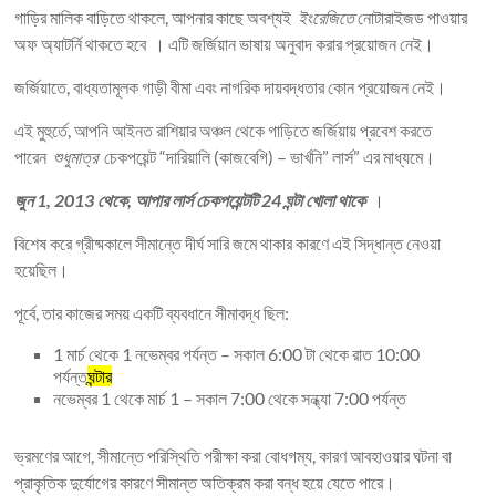
গাড়ির মালিক বাড়িতে থাকলে, আপনার কাছে অবশ্যই
ইংরেজিতে
নোটারাইজড পাওয়ার
অফ অ্যাটর্নি থাকতে হবে । এটি জর্জিয়ান ভাষায় অনুবাদ করার প্রয়োজন নেই।
জর্জিয়াতে, বাধ্যতামূলক গাড়ী বীমা এবং নাগরিক দায়বদ্ধতার কোন প্রয়োজন নেই।
এই মুহুর্তে, আপনি আইনত রাশিয়ার অঞ্চল থেকে গাড়িতে জর্জিয়ায় প্রবেশ করতে
পারেন
শুধুমাত্র
চেকপয়েন্ট “দারিয়ালি (কাজবেগি) – ভার্খনি” লার্স” এর মাধ্যমে।
জুন 1, 2013 থেকে, আপার লার্স চেকপয়েন্টটি 24 ঘন্টা খোলা থাকে
।
বিশেষ করে গ্রীষ্মকালে সীমান্তে দীর্ঘ সারি জমে থাকার কারণে এই সিদ্ধান্ত নেওয়া
হয়েছিল।
পূর্বে, তার কাজের সময় একটি ব্যবধানে সীমাবদ্ধ ছিল:
1 মার্চ থেকে 1 নভেম্বর পর্যন্ত – সকাল 6:00 টা থেকে রাত 10:00
পর্যন্ত
ঘন্টার
নভেম্বর 1 থেকে মার্চ 1 – সকাল 7:00 থেকে সন্ধ্যা 7:00 পর্যন্ত
ভ্রমণের আগে, সীমান্তে পরিস্থিতি পরীক্ষা করা বোধগম্য, কারণ আবহাওয়ার ঘটনা বা
প্রাকৃতিক দুর্যোগের কারণে সীমান্ত অতিক্রম করা বন্ধ হয়ে যেতে পারে।