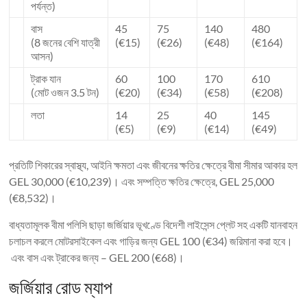
পর্যন্ত)
বাস
45
75
140
480
(8 জনের বেশি যাত্রী
(€15)
(€26)
(€48)
(€164)
আসন)
ট্রাক যান
60
100
170
610
(মোট ওজন 3.5 টন)
(€20)
(€34)
(€58)
(€208)
লতা
14
25
40
145
(€5)
(€9)
(€14)
(€49)
প্রতিটি শিকারের স্বাস্থ্য, আইনি ক্ষমতা এবং জীবনের ক্ষতির ক্ষেত্রে বীমা সীমার আকার হল
GEL 30,000 (€10,239)। এবং সম্পত্তি ক্ষতির ক্ষেত্রে, GEL 25,000
(€8,532)।
বাধ্যতামূলক বীমা পলিসি ছাড়া জর্জিয়ার ভূখণ্ডে বিদেশী লাইসেন্স প্লেট সহ একটি যানবাহন
চলাচল করলে মোটরসাইকেল এবং গাড়ির জন্য GEL 100 (€34) জরিমানা করা হবে।
এবং বাস এবং ট্রাকের জন্য – GEL 200 (€68)।
জর্জিয়ার রোড ম্যাপ