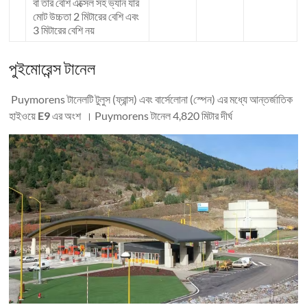
বা তার বেশি এক্সেল সহ ভ্যান যার
মোট উচ্চতা 2 মিটারের বেশি এবং
3 মিটারের বেশি নয়
পুইমোরেন্স টানেল
Puymorens টানেলটি টুলুস (ফ্রান্স) এবং বার্সেলোনা (স্পেন) এর মধ্যে আন্তর্জাতিক
হাইওয়ে
E9
এর অংশ । Puymorens টানেল 4,820 মিটার দীর্ঘ