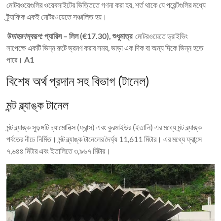
মোটরওয়েগুলির ওয়েবসাইটের ভিত্তিতে গণনা করা হয়, শর্ত থাকে যে পয়েন্টগুলির মধ্যে
ট্র্যাফিক একই মোটরওয়েতে সঞ্চালিত হয়।
উদাহরণস্বরূপ:
প্যারিস – লিল (€17.30), শুধুমাত্র
মোটরওয়েতে ড্রাইভিং
সাপেক্ষে একটি ভিন্ন রুটে ভ্রমণ করার সময়, ভাড়া এক দিক বা অন্য দিকে ভিন্ন হতে
পারে।
A1
বিশেষ অর্থ প্রদান সহ বিভাগ (টানেল)
মন্ট ব্ল্যাঙ্ক টানেল
মন্ট ব্ল্যাঙ্ক সুড়ঙ্গটি চ্যামোনিক্স (ফ্রান্স) এবং কুরমাইউর (ইতালি) এর মধ্যে মন্ট ব্ল্যাঙ্ক
পর্বতের নীচে নির্মিত। মন্ট ব্ল্যাঙ্ক টানেলের দৈর্ঘ্য 11,611 মিটার। এর মধ্যে ফ্রান্সে
৭,৬৪৪ মিটার এবং ইতালিতে ৩,৯৬৭ মিটার।