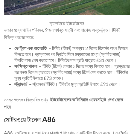
ক্যালাইতে ইউরোটানেল
ভাড়ার মধ্যে গাড়ির পরিবহন, 9 জন পর্যন্ত যাত্রী এবং লাগেজ অন্তর্ভুক্ত। টিকিট
বিভিন্ন ধরনের আছে:
ডে ট্রিপ এবং রাতারাতি
– টিকিট (রিটার্ন) অবশ্যই 2 দিনের রিটার্নের অংশ হিসাবে
কিনতে হবে। প্রস্থানের পর দ্বিতীয় দিনে মধ্যরাতের মধ্যে (স্থানীয় সময়)
ফিরতি কাজ শেষ করতে হবে। টিকিটের দাম প্রতি যাত্রায় £31 থেকে।
সংক্ষিপ্ত থাকার
– টিকিট (রিটার্ন) ফেরার ৫ দিনের মধ্যে কিনতে হবে। প্রস্থানের
পর পঞ্চম দিনে মধ্যরাতের (স্থানীয় সময়) মধ্যে রিটার্ন শেষ করতে হবে। টিকিটের
মূল্য প্রতিটি উপায়ে £73 থেকে।
স্ট্যান্ডার্ড
– স্ট্যান্ডার্ড টিকিট। টিকিটের মূল্য প্রতিটি উপায়ে £91 থেকে।
সমস্ত শুল্কের বিস্তারিত তথ্য
ইউরোটানেলের অফিসিয়াল ওয়েবসাইটে দেখা যেতে
পারে
মোটরওয়ে টানেল
A86
A86 মোটরওয়ে, যা প্যারিসের চারপাশে রিং রোড, একটি টোল টানেল আছে
।
এর দৈর্ঘ্য