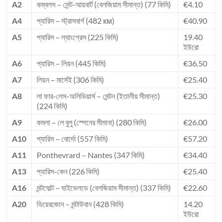
A2
কম্বলস – সেন্ট-আয়বার্ট (বেলজিয়াম সীমান্ত) (77 কিমি)
€4.10
A4
প্যারিস – স্ট্রাসবার্গ (482 км)
€40.90
A5
প্যারিস – ল্যাংগ্রেস (225 কিমি)
19.40
ইউরো
A6
প্যারিস – লিয়ন (445 কিমি)
€36.50
A7
লিয়ন – মার্সেই (306 কিমি)
€25.40
A8
লা ফার-লেস-অলিভিয়ার্স – মেন্টন (ইতালীয় সীমান্ত)
€25.30
(224 কিমি)
A9
কমলা – লে বুলু (স্পেনের সীমানা) (280 কিমি)
€26.00
A10
প্যারিস – বোর্দো (557 কিমি)
€57.20
A11
Ponthevrard – Nantes (347 কিমি)
€34.40
A13
প্যারিস-কেন (226 কিমি)
€25.40
A16
মন্টসোল্ট – ঘাইভেলডে (বেলজিয়াম সীমান্ত) (337 কিমি)
€22.60
A20
ভিয়েরজোন – মন্টাউবান (428 কিমি)
14.20
ইউরো