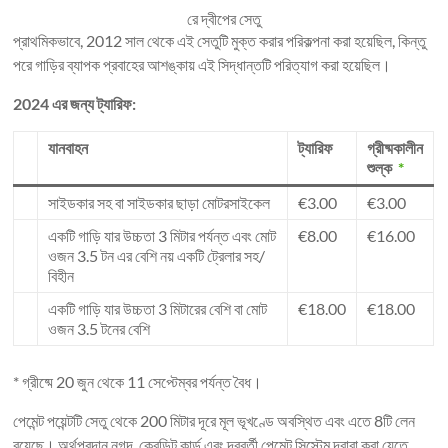
রে দ্বীপের সেতু
প্রাথমিকভাবে, 2012 সাল থেকে এই সেতুটি মুক্ত করার পরিকল্পনা করা হয়েছিল, কিন্তু
পরে গাড়ির ব্যাপক প্রবাহের আশঙ্কায় এই সিদ্ধান্তটি পরিত্যাগ করা হয়েছিল।
2024 এর জন্য ট্যারিফ:
যানবাহন
ট্যারিফ
গ্রীষ্মকালীন
শুল্ক
*
সাইডকার সহ বা সাইডকার ছাড়া মোটরসাইকেল
€3.00
€3.00
একটি গাড়ি যার উচ্চতা 3 মিটার পর্যন্ত এবং মোট
€8.00
€16.00
ওজন 3.5 টন এর বেশি নয় একটি ট্রেলার সহ/
বিহীন
একটি গাড়ি যার উচ্চতা 3 মিটারের বেশি বা মোট
€18.00
€18.00
ওজন 3.5 টনের বেশি
* গ্রীষ্মে 20 জুন থেকে 11 সেপ্টেম্বর পর্যন্ত বৈধ।
পেমেন্ট পয়েন্টটি সেতু থেকে 200 মিটার দূরে মূল ভূখণ্ডে অবস্থিত এবং এতে 8টি লেন
রয়েছে। অর্থপ্রদান নগদ, ক্রেডিট কার্ড এবং দূরবর্তী পেমেন্ট সিস্টেম দ্বারা করা যেতে