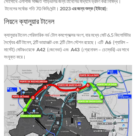
সেইসাথে এলপিজি সজ্জিত গাড়িগুলির জন্য টানেলের মাধ্যমে ভ্রমণ করা নিষিদ্ধ।
টানেলের সর্বোচ্চ গতি 70 কিমি/ঘন্টা।
2023 এর জন্য শুল্ক (ইউরো):
লিয়নে ক্যালুয়ার টানেল
ক্যালুয়ার টানেল পেরিফারিক নর্ড টোল কমপ্লেক্সের অংশ, যার মধ্যে মোট 6.5 কিলোমিটার
দৈর্ঘ্যের 4টি টানেল, 2টি ভায়াডাক্ট এবং 2টি টোল স্টেশন রয়েছে। এটি
A6
(প্যারিস –
মার্সেই) মোটরওয়েকে
A42
(জেনেভা) এবং
A43
(গ্রেনোবল – চেম্বেরি) এর সাথে
সংযুক্ত করে।