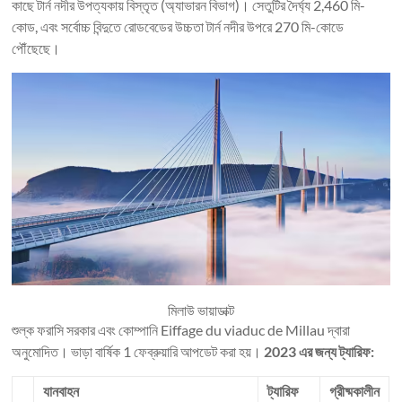
কাছে টার্ন নদীর উপত্যকায় বিস্তৃত (অ্যাভারন বিভাগ)। সেতুটির দৈর্ঘ্য 2,460 মি-
কোড, এবং সর্বোচ্চ বিন্দুতে রোডবেডের উচ্চতা টার্ন নদীর উপরে 270 মি-কোডে
পৌঁছেছে।
মিলাউ ভায়াডাক্ট
শুল্ক ফরাসি সরকার এবং কোম্পানি Eiffage du viaduc de Millau দ্বারা
অনুমোদিত। ভাড়া বার্ষিক 1 ফেব্রুয়ারি আপডেট করা হয়।
2023 এর জন্য ট্যারিফ:
যানবাহন
ট্যারিফ
গ্রীষ্মকালীন