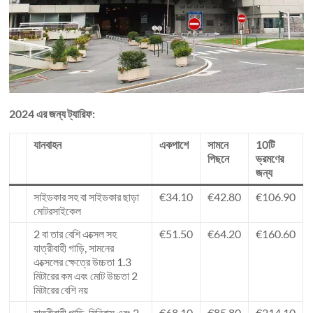
2024 এর জন্য ট্যারিফ:
যানবাহন
একপাশে
সামনে
10টি
পিছনে
ভ্রমণের
জন্য
সাইডকার সহ বা সাইডকার ছাড়া
€34.10
€42.80
€106.90
মোটরসাইকেল
2 বা তার বেশি এক্সেল সহ
€51.50
€64.20
€160.60
যাত্রীবাহী গাড়ি, সামনের
এক্সেলের ক্ষেত্রে উচ্চতা 1.3
মিটারের কম এবং মোট উচ্চতা 2
মিটারের বেশি নয়
যাত্রীবাহী গাড়ি, মিনিবাস এবং 2
€68.10
€85.80
€214,10