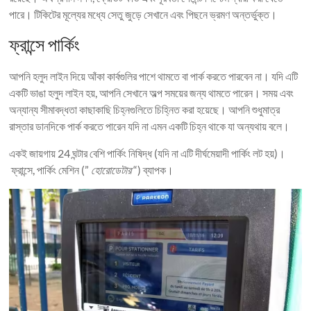
পারে। টিকিটের মূল্যের মধ্যে সেতু জুড়ে সেখানে এবং পিছনে ভ্রমণ অন্তর্ভুক্ত।
ফ্রান্সে পার্কিং
আপনি হলুদ লাইন দিয়ে আঁকা কার্বগুলির পাশে থামতে বা পার্ক করতে পারবেন না। যদি এটি
একটি ভাঙা হলুদ লাইন হয়, আপনি সেখানে অল্প সময়ের জন্য থামতে পারেন। সময় এবং
অন্যান্য সীমাবদ্ধতা কাছাকাছি চিহ্নগুলিতে চিহ্নিত করা হয়েছে। আপনি শুধুমাত্র
রাস্তার ডানদিকে পার্ক করতে পারেন যদি না এমন একটি চিহ্ন থাকে যা অন্যথায় বলে।
একই জায়গায় 24 ঘন্টার বেশি পার্কিং নিষিদ্ধ (যদি না এটি দীর্ঘমেয়াদী পার্কিং লট হয়)।
ফ্রান্সে, পার্কিং মেশিন (”
হোরোডেটার
“) ব্যাপক।