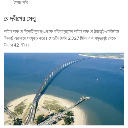
টনের বেশি
রে দ্বীপের সেতু
আইল অফ রে ব্রিজটি মূল ভূখণ্ডকে পশ্চিম ফ্রান্সের আইল অফ রে (চারেন্টে-মেরিটাইম
বিভাগ) এর সাথে সংযুক্ত করে। সেতুটির দৈর্ঘ্য 2,927 মিটার এবং সমুদ্রপৃষ্ঠ থেকে
উচ্চতা 42 মিটার।