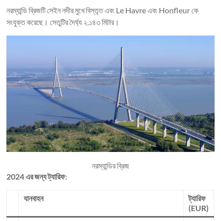
নরম্যান্ডি ব্রিজটি সেইন নদীর মুখে বিস্তৃত এবং Le Havre এবং Honfleur কে
সংযুক্ত করেছে। সেতুটির দৈর্ঘ্য ২.১৪৩ মিটার।
নরম্যান্ডির ব্রিজ
2024 এর জন্য ট্যারিফ:
যানবাহন
ট্যারিফ
(EUR)