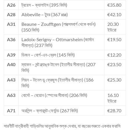
A26
ট্রয়েস – ক্যালাইস (395 কিমি)
€35.80
A28
Abbeville – ট্যুর (367 км)
€42.10
A31
Beaune – Zoufftgen (লাক্সেমবার্গ থেকে কর্ডন)
20.30
(350 কিমি)
ইউরো
A36
Ladoix-Serigny – Ottmarsheim (জার্মান
€19.50
সীমান্ত) (237 কিমি)
A39
ডিজন – বোর্গ-এন-ব্রেস (145 কিমি)
€12.20
A40
ম্যাকন – মন্ট ব্ল্যাঙ্ক টানেল (ইতালীয় সীমান্ত) (207
€23.50
কিমি)
A43
লিয়ন – টানেল ডু ফ্রেজুস (ইতালীয় সীমান্ত) (186
€25.30
কিমি)
A63
বোর্দো – বেয়োন (স্পেনের সীমানা) (206 কিমি)
16.10
ইউরো
A71
অরলিন্স – ক্লারমন্ট-ফের্যান্ড (267 কিমি)
€28.70
সারণীটি যাত্রীবাহী গাড়িগুলির আনুমানিক শুল্ক দেখায়, যা বছরের শুরুতে একবার ফরাসি