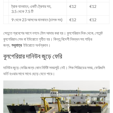
ট্রাক যানবাহন, একটি ট্রেলার সহ,
€12
€12
3.5 থেকে 7.5 টি
9 থেকে 23 আসনের যানবাহন (চালক সহ)
€12
€12
সেতুতে প্রবেশের আগে নগদে টোল আদায় করা হয়। বুলগেরিয়ান দিক থেকে, পেমেন্ট
বুলগেরিয়ান লেভ বা ইউরোতে গৃহীত হয়। কিন্তু বিদেশী নিবন্ধন সহ গাড়ির
জন্য,
শুধুমাত্র
ইউরোতে অর্থপ্রদান।
বুলগেরিয়ার দানিউব জুড়ে ফেরি
দানিউব জুড়ে ফেরির জন্য কোন নির্দিষ্ট সময়সূচি নেই। পিক পিরিয়ডের সময়, ফেরিগুলি
ভর্তি হওয়ার সাথে সাথে ছেড়ে যেতে পারে।