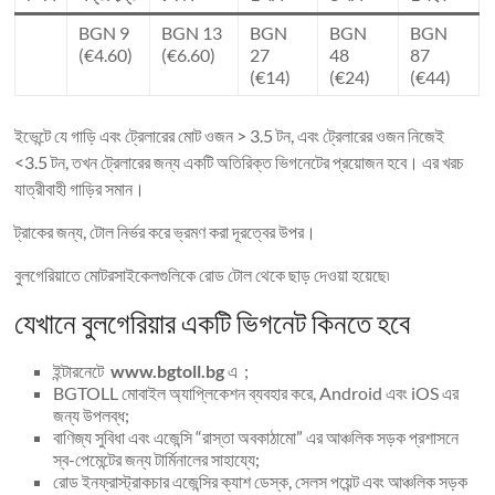
BGN 9
BGN 13
BGN
BGN
BGN
(€4.60)
(€6.60)
27
48
87
(€14)
(€24)
(€44)
ইভেন্টে যে গাড়ি এবং ট্রেলারের মোট ওজন > 3.5 টন, এবং ট্রেলারের ওজন নিজেই
<3.5 টন, তখন ট্রেলারের জন্য একটি অতিরিক্ত ভিগনেটের প্রয়োজন হবে। এর খরচ
যাত্রীবাহী গাড়ির সমান।
ট্রাকের জন্য, টোল নির্ভর করে ভ্রমণ করা দূরত্বের উপর।
বুলগেরিয়াতে মোটরসাইকেলগুলিকে রোড টোল থেকে ছাড় দেওয়া হয়েছে৷
যেখানে বুলগেরিয়ার একটি ভিগনেট কিনতে হবে
ইন্টারনেটে
www.bgtoll.bg
এ ;
BGTOLL মোবাইল অ্যাপ্লিকেশন ব্যবহার করে, Android এবং iOS এর
জন্য উপলব্ধ;
বাণিজ্য সুবিধা এবং এজেন্সি “রাস্তা অবকাঠামো” এর আঞ্চলিক সড়ক প্রশাসনে
স্ব-পেমেন্টের জন্য টার্মিনালের সাহায্যে;
রোড ইনফ্রাস্ট্রাকচার এজেন্সির ক্যাশ ডেস্ক, সেলস পয়েন্ট এবং আঞ্চলিক সড়ক