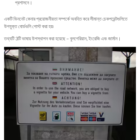
প্রশাসনে।
একটি ভিননেট কেনার প্রয়োজনীয়তা সম্পর্কে অবহিত করে সীমান্ত চেকপয়েন্টগুলিতে
উপযুক্ত বোর্ডগুলি পোস্ট করা হয়৷
তথ্যটি 3টি ভাষায় উপস্থাপন করা হয়েছে – বুলগেরিয়ান, ইংরেজি এবং জার্মান।