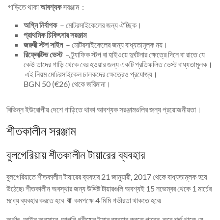
গাড়িতে থাকা
আবশ্যক
সরঞ্জাম :
অগ্নি নির্বাপক
– মোটরসাইকেলের জন্য ঐচ্ছিক।
প্রাথমিক চিকিৎসার সরঞ্জাম
জরুরী স্টপ সাইন
– মোটরসাইকেলের জন্য বাধ্যতামূলক নয়।
রিফ্লেক্টিভ ভেস্ট
– ট্র্যাফিক স্টপ বা হাইওয়ে দুর্ঘটনার ক্ষেত্রে দিনে বা রাতে যে
কেউ তাদের গাড়ি থেকে বের হওয়ার জন্য একটি প্রতিফলিত ভেস্ট বাধ্যতামূলক।
এই নিয়ম মোটরসাইকেল চালকদের ক্ষেত্রেও প্রযোজ্য।
BGN 50 (€26) থেকে জরিমানা।
বিভিন্ন ইউরোপীয় দেশে গাড়িতে থাকা আবশ্যক সরঞ্জামগুলির জন্য প্রয়োজনীয়তা।
শীতকালীন সরঞ্জাম
বুলগেরিয়ায় শীতকালীন টায়ারের ব্যবহার
বুলগেরিয়াতে শীতকালীন টায়ারের ব্যবহার 21 জানুয়ারী, 2017 থেকে বাধ্যতামূলক হয়ে
উঠেছে৷ শীতকালীন অবস্থার জন্য উদ্দিষ্ট টায়ারগুলি অবশ্যই 15 নভেম্বর থেকে 1 মার্চের
মধ্যে ব্যবহার করতে হবে
বা
কমপক্ষে 4 মিমি গভীরতা থাকতে হবে৷
অর্থাৎ, আইন অনুসারে, আপনি গ্রীষ্মের টায়ার ব্যবহার করতে পারেন, তবে শর্ত থাকে যে