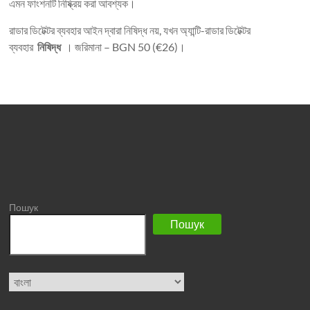
এমন ফাংশনটি নিষ্ক্রিয় করা আবশ্যক।
রাডার ডিটেক্টর ব্যবহার আইন দ্বারা নিষিদ্ধ নয়, যখন অ্যান্টি-রাডার ডিটেক্টর
ব্যবহার
নিষিদ্ধ
। জরিমানা – BGN 50 (€26)।
Пошук
Пошук
Choose
a
language