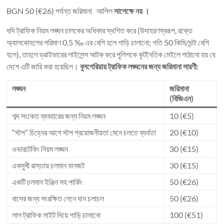
BGN 50 (€26) পর্যন্ত জরিমানা আপিল
সাপেক্ষে নয় ।
যদি ট্রাফিক নিয়ম লঙ্ঘন চালকের অধিকার স্থগিত করে (উদাহরণস্বরূপ, রক্তে
অ্যালকোহলের পরিমাণ 0.5 ‰ এর বেশি হলে গাড়ি চালানো; গতি 50 কিমি/ঘন্টা বেশি
হলে), তাহলে ড্রাইভারের লাইসেন্স আটক করে পুলিশকে কূটনৈতিক মেইলে পাঠানো হয় যে
দেশে এটি জারি করা হয়েছিল।
বুলগেরিয়ায় ট্রাফিক লঙ্ঘনের জন্য জরিমানা সারণী:
লঙ্ঘন
জরিমানা
(বিজিএন)
শব্দ সংকেত ব্যবহারের জন্য নিয়ম লঙ্ঘন
10 (€5)
“স্টপ” চিহ্নের আগে স্টপ প্রয়োজনীয়তা মেনে চলতে ব্যর্থতা
20 (€10)
ওভারটেকিং নিয়ম লঙ্ঘন
30 (€15)
একমুখী রাস্তায় চলমান যানজট
30 (€15)
একটি চলমান ইঞ্জিন সহ পার্কিং
50 (€26)
বাসের জন্য সংরক্ষিত লেনে যান চলাচল
50 (€26)
লাল ট্রাফিক লাইট দিয়ে গাড়ি চালানো
100 (€51)