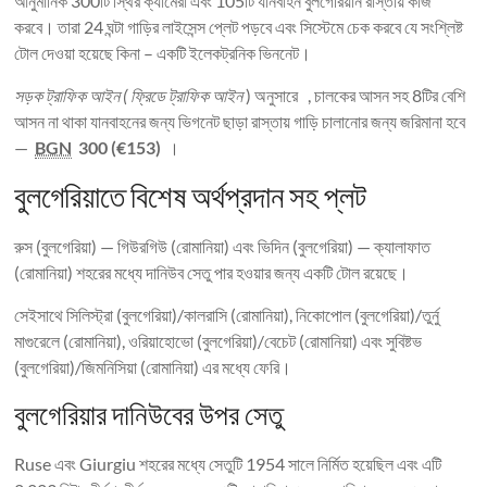
আনুমানিক 300টি স্থির ক্যামেরা এবং 105টি যানবাহন বুলগেরিয়ান রাস্তায় কাজ
করবে। তারা 24 ঘন্টা গাড়ির লাইসেন্স প্লেট পড়বে এবং সিস্টেমে চেক করবে যে সংশ্লিষ্ট
টোল দেওয়া হয়েছে কিনা – একটি ইলেকট্রনিক ভিননেট।
সড়ক ট্রাফিক আইন ( ফ্রিডে ট্রাফিক আইন
) অনুসারে , চালকের আসন সহ 8টির বেশি
আসন না থাকা যানবাহনের জন্য ভিগনেট ছাড়া রাস্তায় গাড়ি চালানোর জন্য জরিমানা হবে
—
BGN
300 (€153)
।
বুলগেরিয়াতে বিশেষ অর্থপ্রদান সহ প্লট
রুস (বুলগেরিয়া) — গিউরগিউ (রোমানিয়া) এবং ভিদিন (বুলগেরিয়া) — ক্যালাফাত
(রোমানিয়া) শহরের মধ্যে দানিউব সেতু পার হওয়ার জন্য একটি টোল রয়েছে।
সেইসাথে সিলিস্ট্রা (বুলগেরিয়া)/কালরাসি (রোমানিয়া), নিকোপোল (বুলগেরিয়া)/তুর্নু
মাগুরেলে (রোমানিয়া), ওরিয়াহোভো (বুলগেরিয়া)/বেচেট (রোমানিয়া) এবং সুবিষ্টভ
(বুলগেরিয়া)/জিমনিসিয়া (রোমানিয়া) এর মধ্যে ফেরি।
বুলগেরিয়ার দানিউবের উপর সেতু
Ruse এবং Giurgiu শহরের মধ্যে সেতুটি 1954 সালে নির্মিত হয়েছিল এবং এটি