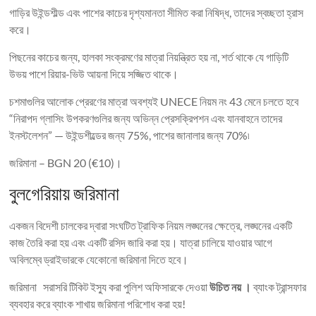
গাড়ির উইন্ডশীল্ড এবং পাশের কাচের দৃশ্যমানতা সীমিত করা নিষিদ্ধ, তাদের স্বচ্ছতা হ্রাস
করে।
পিছনের কাচের জন্য, হালকা সংক্রমণের মাত্রা নিয়ন্ত্রিত হয় না, শর্ত থাকে যে গাড়িটি
উভয় পাশে রিয়ার-ভিউ আয়না দিয়ে সজ্জিত থাকে।
চশমাগুলির আলোক প্রেরণের মাত্রা অবশ্যই UNECE নিয়ম নং 43 মেনে চলতে হবে
“নিরাপদ গ্লাসিং উপকরণগুলির জন্য অভিন্ন প্রেসক্রিপশন এবং যানবাহনে তাদের
ইনস্টলেশন” — উইন্ডশীল্ডের জন্য 75%, পাশের জানালার জন্য 70%৷
জরিমানা – BGN 20 (€10)।
বুলগেরিয়ায় জরিমানা
একজন বিদেশী চালকের দ্বারা সংঘটিত ট্রাফিক নিয়ম লঙ্ঘনের ক্ষেত্রে, লঙ্ঘনের একটি
কাজ তৈরি করা হয় এবং একটি রসিদ জারি করা হয়। যাত্রা চালিয়ে যাওয়ার আগে
অবিলম্বে ড্রাইভারকে যেকোনো জরিমানা দিতে হবে।
জরিমানা সরাসরি টিকিট ইস্যু করা পুলিশ অফিসারকে দেওয়া
উচিত নয় ।
ব্যাংক ট্রান্সফার
ব্যবহার করে ব্যাংক শাখায় জরিমানা পরিশোধ করা হয়!