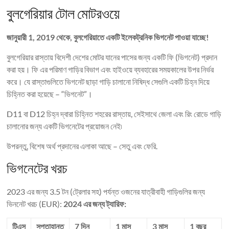
বুলগেরিয়ার টোল মোটরওয়ে
জানুয়ারী 1, 2019 থেকে, বুলগেরিয়াতে একটি ইলেকট্রনিক ভিগনেট পাওয়া যাচ্ছে!
বুলগেরিয়ার রাস্তায় বিদেশী দেশের মোটর যানের পাসের জন্য একটি ফি (ভিগনেট) প্রদান
করা হয়। ফি এর পরিমাণ গাড়ির বিভাগ এবং হাইওয়ে ব্যবহারের সময়কালের উপর নির্ভর
করে। যে রাস্তাগুলিতে ভিগনেট ছাড়া গাড়ি চালানো নিষিদ্ধ সেগুলি একটি চিহ্ন দিয়ে
চিহ্নিত করা হয়েছে – “ভিগনেট”।
D11 বা D12 চিহ্ন দ্বারা চিহ্নিত শহরের রাস্তায়, সেইসাথে জেলা এবং রিং রোডে গাড়ি
চালানোর জন্য একটি ভিগনেটের প্রয়োজন নেই৷
উপরন্তু, বিশেষ অর্থ প্রদানের এলাকা আছে – সেতু এবং ফেরি.
ভিগনেটের খরচ
2023 এর জন্য 3.5 টন (ট্রেলার সহ) পর্যন্ত ওজনের যাত্রীবাহী গাড়িগুলির জন্য
ভিননেট খরচ (EUR):
2024 এর জন্য ট্যারিফ:
টিএস
সপ্তাহান্ত
7 দিন
1 মাস
3 মাস
1 বছর