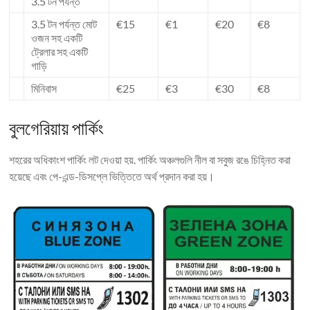
3.5 টন পর্যন্ত
3.5 টন পর্যন্ত মোট
€15
€1
€20
€8
ওজন সহ একটি
ট্রেলার সহ একটি
গাড়ি
মিনিবাস
€25
€3
€30
€8
বুলগেরিয়ায় পার্কিং
শহরের অধিকাংশ পার্কিং লট দেওয়া হয়. পার্কিং অঞ্চলগুলি নীল বা সবুজ রঙে চিহ্নিত করা
হয়েছে এবং পে-এন্ড-ডিসপ্লে ভিত্তিতে অর্থ প্রদান করা হয়।