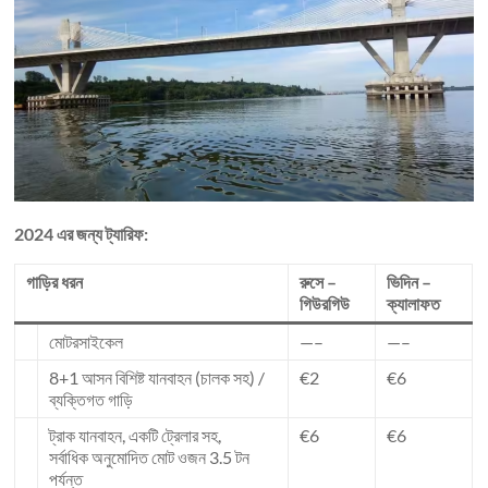
2024 এর জন্য ট্যারিফ:
গাড়ির ধরন
রুসে –
ভিদিন –
গিউরগিউ
ক্যালাফত
মোটরসাইকেল
—–
—–
8+1 আসন বিশিষ্ট যানবাহন (চালক সহ) /
€2
€6
ব্যক্তিগত গাড়ি
ট্রাক যানবাহন, একটি ট্রেলার সহ,
€6
€6
সর্বাধিক অনুমোদিত মোট ওজন 3.5 টন
পর্যন্ত