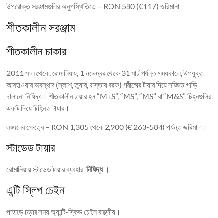
উপরোক্ত সরঞ্জামগুলির অনুপস্থিতিতে – RON 580 (€117) জরিমানা
শীতকালীন সরঞ্জাম
শীতকালীন চাকার
2011 সাল থেকে, রোমানিয়ায়, 1 নভেম্বর থেকে 31 মার্চ পর্যন্ত সময়কালে, উপযুক্ত
আবহাওয়ার অবস্থার (স্লাশ, তুষার, রাস্তায় বরফ) গ্রীষ্মের টায়ার দিয়ে সজ্জিত গাড়ি
চালানো নিষিদ্ধ। শীতকালীন টায়ার হল “M+S”, “MS”, “MS” বা “M&S” চিহ্নগুলির
একটি দিয়ে চিহ্নিত টায়ার।
লঙ্ঘনের ক্ষেত্রে – RON 1,305 থেকে 2,900 (€ 263-584) পর্যন্ত জরিমানা।
স্টাডেড টায়ার
রোমানিয়ায় স্টাডেড টায়ার ব্যবহার
নিষিদ্ধ
।
এন্টি স্লিপ চেইন
পাহাড়ে চড়ার সময় অ্যান্টি-স্কিড চেইন বাঞ্ছনীয়।