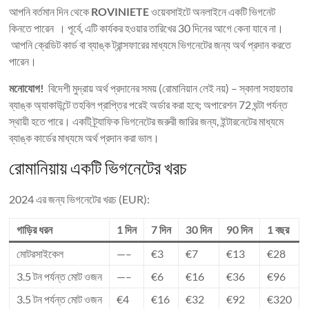
আপনি বর্তমান দিন থেকে
ROVINIETE
ওয়েবসাইটে অনলাইনে একটি ভিগনেট
কিনতে পারেন । পূর্বে, এটি কার্যকর হওয়ার তারিখের 30 দিনের আগে কেনা যাবে না।
আপনি ক্রেডিট কার্ড বা ব্যাঙ্ক ট্রান্সফারের মাধ্যমে ভিগনেটের জন্য অর্থ প্রদান করতে
পারেন।
মনোযোগ!
বিদেশী মুদ্রায় অর্থ প্রদানের সময় (রোমানিয়ান লেই নয়) – স্কালা সহায়তার
ব্যাঙ্ক অ্যাকাউন্টে তহবিল প্রাপ্তির পরেই অর্ডার করা হবে; অপারেশন 72 ঘন্টা পর্যন্ত
স্থায়ী হতে পারে। একটি ট্র্যাফিক ভিগনেটের জরুরী জারির জন্য, ইন্টারনেটের মাধ্যমে
ব্যাঙ্ক কার্ডের মাধ্যমে অর্থ প্রদান করা ভাল।
রোমানিয়ায় একটি ভিগনেটের খরচ
2024 এর জন্য ভিগনেটের খরচ (EUR):
গাড়ির ধরন
1 দিন
7 দিন
30 দিন
90 দিন
1 বছর
মোটরসাইকেল
—–
€3
€7
€13
€28
3.5 টন পর্যন্ত মোট ওজন
—–
€6
€16
€36
€96
3.5 টন পর্যন্ত মোট ওজন
€4
€16
€32
€92
€320