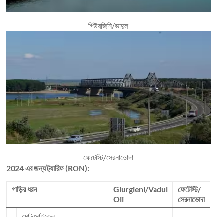
গিউরজিনি/ভাদুল
ফেটেস্টি/সেরনাভোদা
2024 এর জন্য ট্যারিফ (RON):
গাড়ির ধরন
Giurgieni/Vadul
ফেটেস্টি/
Oii
সেরনাভোদা
মোটরসাইকেল
—-
—-