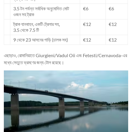
3.5 টন পর্যন্ত সর্বাধিক অনুমোদিত মোট
€6
€6
ওজন সহ ট্রাক
ট্রাক যানবাহন, একটি ট্রেলার সহ,
€12
€12
3.5 থেকে 7.5 টি
9 থেকে 23 আসনের গাড়ি (চালক সহ)
€12
€12
এছাড়াও, রোমানিয়াতে Giurgieni/Vadul Oii এবং Fetesti/Cernavoda-এর
মধ্যে সেতুতে ভ্রমণের জন্য টোল রয়েছে।