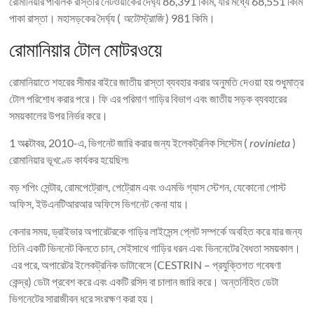
রোমানিয়ার পাবলিক রাস্তার নেটওয়ার্কের দৈর্ঘ্য 86,391 কিমি, যার মধ্যে 68,551 কিমি
পাকা রাস্তা। মহাসড়কের দৈর্ঘ্য (
অটোস্ট্রাজি
) 981 কিমি।
রোমানিয়ার টোল মোটরওয়ে
রোমানিয়াতে শহরের সীমার বাইরে জাতীয় রাস্তা ব্যবহার করার অনুমতি দেওয়া হয় শুধুমাত্র
টোল পরিশোধ করার পরে। ফি এর পরিমাণ গাড়ির বিভাগ এবং জাতীয় সড়ক ব্যবহারের
সময়কালের উপর নির্ভর করে।
1 অক্টোবর, 2010-এ, ভিগনেট জারি করার জন্য ইলেকট্রনিক সিস্টেম (
rovinieta
)
রোমানিয়ার ভূখণ্ডে কার্যকর হয়েছিল৷
বড় শপিং সেন্টার, রোমপেট্রোল, পেট্রোম এবং ওএমভি গ্যাস স্টেশন, যেকোনো পোস্ট
অফিস, ইউএনটিআরআর অফিসে ভিগনেট কেনা যায়।
কেনার সময়, ড্রাইভার অপারেটরকে গাড়ির লাইসেন্স প্লেট সম্পর্কে অবহিত করে যার জন্য
তিনি একটি ভিননেট কিনতে চান, সেইসাথে গাড়ির ধরন এবং ভিননেটের বৈধতা সময়কাল।
এর পরে, অপারেটর ইলেকট্রনিক ডাটাবেসে (CESTRIN – প্রযুক্তিগত গবেষণা
কেন্দ্র) ডেটা প্রবেশ করে এবং একটি রসিদ বা চালান জারি করে। অন্তর্নিহিত ডেটা
ভিগনেটের সারাজীবন ধরে সংরক্ষণ করা হয়।