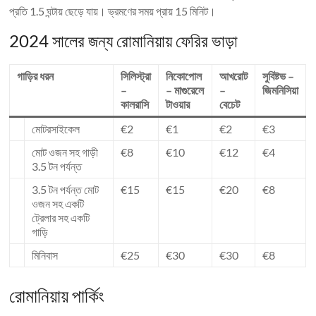
প্রতি 1.5 ঘন্টায় ছেড়ে যায়। ভ্রমণের সময় প্রায় 15 মিনিট।
2024 সালের জন্য রোমানিয়ায় ফেরির ভাড়া
গাড়ির ধরন
সিলিস্ট্রা
নিকোপোল
আখরোট
সুবিষ্টভ –
–
– মাগুরেলে
–
জিমনিসিয়া
কালরাসি
টাওয়ার
বেচেট
মোটরসাইকেল
€2
€1
€2
€3
মোট ওজন সহ গাড়ী
€8
€10
€12
€4
3.5 টন পর্যন্ত
3.5 টন পর্যন্ত মোট
€15
€15
€20
€8
ওজন সহ একটি
ট্রেলার সহ একটি
গাড়ি
মিনিবাস
€25
€30
€30
€8
রোমানিয়ায় পার্কিং