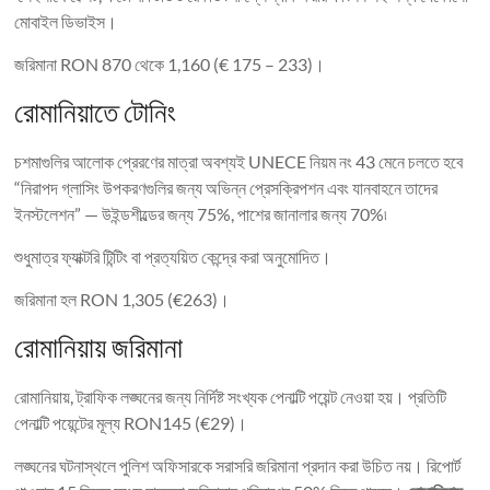
মোবাইল ডিভাইস।
জরিমানা RON 870 থেকে 1,160 (€ 175 – 233)।
রোমানিয়াতে টোনিং
চশমাগুলির আলোক প্রেরণের মাত্রা অবশ্যই UNECE নিয়ম নং 43 মেনে চলতে হবে
“নিরাপদ গ্লাসিং উপকরণগুলির জন্য অভিন্ন প্রেসক্রিপশন এবং যানবাহনে তাদের
ইনস্টলেশন” — উইন্ডশীল্ডের জন্য 75%, পাশের জানালার জন্য 70%৷
শুধুমাত্র ফ্যাক্টরি টিন্টিং বা প্রত্যয়িত কেন্দ্রে করা অনুমোদিত।
জরিমানা হল RON 1,305 (€263)।
রোমানিয়ায় জরিমানা
রোমানিয়ায়, ট্রাফিক লঙ্ঘনের জন্য নির্দিষ্ট সংখ্যক পেনাল্টি পয়েন্ট নেওয়া হয়। প্রতিটি
পেনাল্টি পয়েন্টের মূল্য RON145 (€29)।
লঙ্ঘনের ঘটনাস্থলে পুলিশ অফিসারকে সরাসরি জরিমানা প্রদান করা উচিত নয়। রিপোর্ট