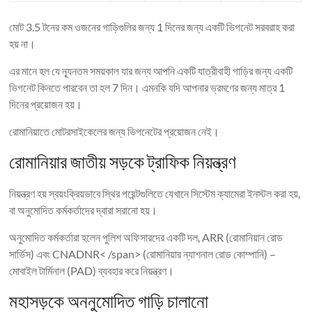
মোট 3.5 টনের কম ওজনের গাড়িগুলির জন্য 1 দিনের জন্য একটি ভিগনেট সরবরাহ করা
হয় না।
এর মানে হল যে ন্যূনতম সময়কাল যার জন্য আপনি একটি যাত্রীবাহী গাড়ির জন্য একটি
ভিগনেট কিনতে পারবেন তা হল 7 দিন। এমনকি যদি আপনার ভ্রমণের জন্য মাত্র 1
দিনের প্রয়োজন হয়।
রোমানিয়াতে মোটরসাইকেলের জন্য ভিগনেটের প্রয়োজন নেই।
রোমানিয়ার জাতীয় সড়কে ট্রাফিক নিয়ন্ত্রণ
নিয়ন্ত্রণ হয় স্বয়ংক্রিয়ভাবে স্থির পয়েন্টগুলিতে যেখানে সিস্টেম ক্যামেরা ইনস্টল করা হয়,
বা অনুমোদিত কর্মকর্তাদের দ্বারা সরানো হয়।
অনুমোদিত কর্মকর্তারা হলেন পুলিশ অফিসারদের একটি দল, ARR (রোমানিয়ান রোড
সার্ভিস) এবং CNADNR< /span> (রোমানিয়ার ন্যাশনাল রোড কোম্পানি) –
মোবাইল টার্মিনাল (PAD) ব্যবহার করে নিয়ন্ত্রণ।
মহাসড়কে অননুমোদিত গাড়ি চালানো