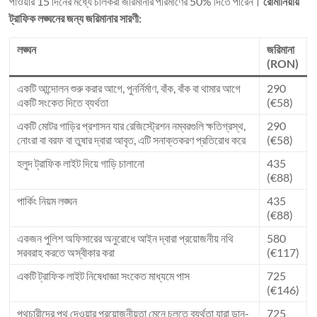
পাওয়ার 15 দিনের মধ্যে চালকরা জরিমানার পরিমাণের 50% দিতে পারেন।
রোমানিয়ায়
ট্রাফিক লঙ্ঘনের জন্য জরিমানার সারণী:
লঙ্ঘন
জরিমানা
(RON)
একটি আন্দোলন শুরু করার আগে, পুনর্নির্মাণ, বাঁক, বাঁক বা থামার আগে
290
একটি সংকেত দিতে ব্যর্থতা
(€58)
একটি মোটর গাড়ির প্রশাসন যার রেজিস্ট্রেশন নম্বরগুলি ক্ষতিগ্রস্থ,
290
নোংরা বা বরফ বা তুষার দ্বারা আবৃত, এটি সনাক্তকরণ প্রতিরোধ করে
(€58)
হলুদ ট্রাফিক লাইট দিয়ে গাড়ি চালানো
435
(€88)
পার্কিং নিয়ম লঙ্ঘন
435
(€88)
একজন পুলিশ অফিসারের অনুরোধে আইন দ্বারা প্রয়োজনীয় নথি
580
সরবরাহ করতে অস্বীকার করা
(€117)
একটি ট্রাফিক লাইট নিষেধাজ্ঞা সংকেত মাধ্যমে পাস
725
(€146)
পথচারীদের পথ দেওয়ার প্রয়োজনীয়তা মেনে চলতে ব্যর্থতা যারা ডান-
725