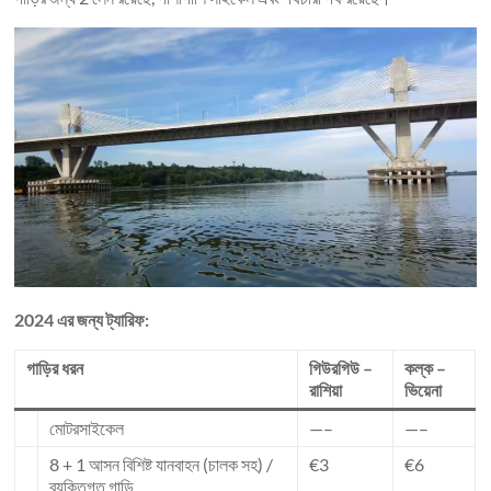
2024 এর জন্য ট্যারিফ:
গাড়ির ধরন
গিউরগিউ –
কল্ক –
রাশিয়া
ভিয়েনা
মোটরসাইকেল
—–
—–
8 + 1 আসন বিশিষ্ট যানবাহন (চালক সহ) /
€3
€6
ব্যক্তিগত গাড়ি