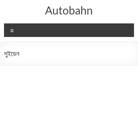
Skip
Autobahn
to
content
Menu
সুইডেন