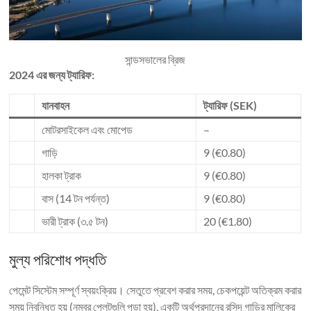
সান্ডসভালের ব্রিজ
2024 এর জন্য ট্যারিফ:
যানবাহন
ট্যারিফ (SEK)
মোটরসাইকেল এবং মোপেড
–
গাড়ি
9 (€0.80)
হালকা ট্রাক
9 (€0.80)
বাস (14 টন পর্যন্ত)
9 (€0.80)
ভারী ট্রাক (৩.৫ টন)
20 (€1.80)
মুল্য পরিশোধ পদ্ধতি
পেমেন্ট সিস্টেম সম্পূর্ণ স্বয়ংক্রিয়। সেতুতে প্রবেশ করার সময়, চেকপয়েন্ট অতিক্রম করার
সময় নিবন্ধিত হয় (নম্বর প্লেটগুলি পড়া হয়), একটি অর্থপ্রদানের রসিদ গাড়ির মালিকের