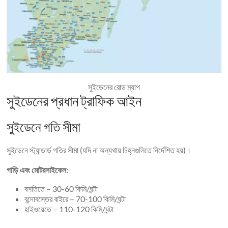
সুইডেনের রোড ম্যাপ
সুইডেনের প্রধান ট্রাফিক আইন
সুইডেনে গতি সীমা
সুইডেনে স্ট্যান্ডার্ড গতির সীমা (যদি না অন্যথায় চিহ্নগুলিতে নির্দেশিত হয়)।
গাড়ি এবং মোটরসাইকেল:
বসতিতে – 30-60 কিমি/ঘন্টা
বন্দোবস্তের বাইরে – 70-100 কিমি/ঘন্টা
হাইওয়েতে – 110-120 কিমি/ঘন্টা