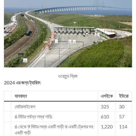
ওরেসুন্ড ব্রিজ
2024 এর জন্য ট্যারিফ:
যানবাহন
এসইকে
ইউরো
মোটরসাইকেল
325
30
6 মিটার পর্যন্ত লম্বা গাড়ি
610
57
6 থেকে 9 মিটার লম্বা একটি গাড়ী বা একটি ট্রেলার সহ
1,220
114
একটি গাড়ী