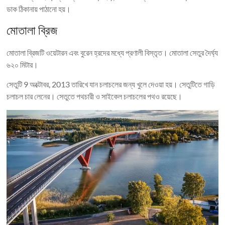
ডাক ঠিকানায় পাঠানো হয়।
মোতালা ব্রিজ
মোতালা ব্রিজটি ওয়েটারন এবং বুরেন হ্রদের মধ্যে প্রণালী বিস্তৃত। মোতালা সেতুর দৈর্ঘ্য
৬২০ মিটার।
সেতুটি 9 অক্টোবর, 2013 তারিখে যান চলাচলের জন্য খুলে দেওয়া হয়। সেতুটিতে গাড়ি
চলাচল চার লেনের। সেতুতে পথচারী ও সাইকেল চলাচলের পথও রয়েছে।