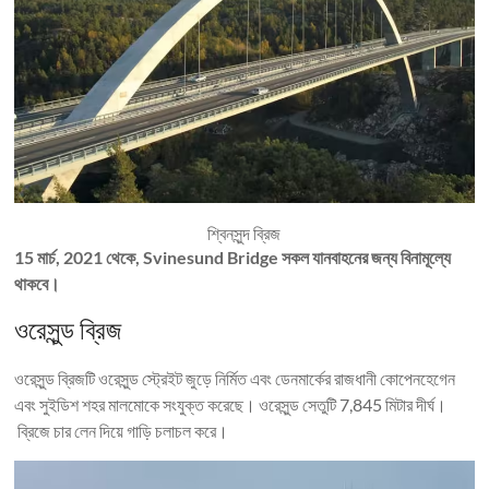
শ্বিনসুন্দ ব্রিজ
15 মার্চ, 2021 থেকে, Svinesund Bridge সকল যানবাহনের জন্য বিনামূল্যে
থাকবে।
ওরেসুন্ড ব্রিজ
ওরেসুন্ড ব্রিজটি ওরেসুন্ড স্ট্রেইট জুড়ে নির্মিত এবং ডেনমার্কের রাজধানী কোপেনহেগেন
এবং সুইডিশ শহর মালমোকে সংযুক্ত করেছে। ওরেসুন্ড সেতুটি 7,845 মিটার দীর্ঘ।
ব্রিজে চার লেন দিয়ে গাড়ি চলাচল করে।