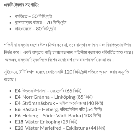
একটি ট্রেলার সহ গাড়ি:
বসতিতে – 50 কিমি/ঘন্টা
বন্দোবস্তের বাইরে – 70 কিমি/ঘন্টা
হাইওয়েতে – 80 কিমি/ঘন্টা
গতিসীমা রাস্তার ধরণের উপর নির্ভর করে না, তবে রাস্তার গুণমান এবং নিরাপত্তার উপর
নির্ভর করে। একই রাস্তায় গাড়ি চালানোর সময় গতিসীমা ক্রমাগত পরিবর্তিত হতে পারে।
অতএব, রাস্তার চিহ্নগুলিতে বিশেষ মনোযোগ দেওয়ার পরামর্শ দেওয়া হয়।
সুইডেনে, 7টি বিভাগ রয়েছে যেখানে এটি 120 কিমি/ঘন্টা গতিতে ভ্রমণ করার অনুমতি
রয়েছে।
E4
উত্তর উপসালা – মেহেদেবি (65 কিমি)
E4
Norr Gränna – Linköping (85 কিমি)
E4
Strömsnäsbruk – দক্ষিণ অর্কেলজঙ্গা (40 কিমি)
E6
Båstad – Heberg, পরিবর্তনশীল গতি (54 কিমি)
E6
Heberg – Söder Värö-Backa (103 কিমি)
E18
Väster Enköping (29 কিমি)
E20
Väster Mariefred – Eskilstuna (44 কিমি)