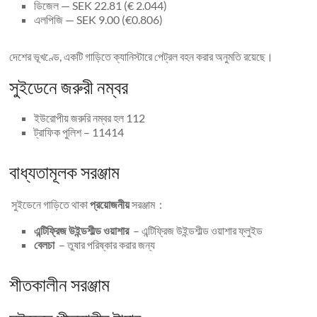
ডিজেল — SEK 22.81 (€ 2.044)
এলপিজি — SEK 9.00 (€0.806)
দেশের ভূখণ্ডে, একটি গাড়িতে ক্যানিস্টারে পেট্রল বহন করার অনুমতি রয়েছে।
সুইডেনে জরুরী নম্বর
ইউরোপীয় জরুরি নম্বর হল 112
ট্রাফিক পুলিশ – 11414
বাধ্যতামূলক সরঞ্জাম
সুইডেনে গাড়িতে থাকা
প্রয়োজনীয়
সরঞ্জাম :
এন্টিফ্রিজ উইন্ডশীল্ড ওয়াশার
– এন্টিফ্রিজ উইন্ডশীল্ড ওয়াশার ফ্লুইড
বেলচা
– তুষার পরিষ্কার করার জন্য
শীতকালীন সরঞ্জাম