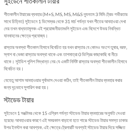
সুইডেনে শীতকালীন টায়ার
শীতকালীন টায়ারের ব্যবহার (M+S, MS, MS, M&S ন্যূনতম 3 মিমি ট্রেড গভীরতার
সাথে চিহ্নিত) সুইডেনে 1 ডিসেম্বর থেকে 31 মার্চ পর্যন্ত যখন শীতের আবহাওয়া দেখা
দেয় তখন বাধ্যতামূলক৷ এই প্রয়োজনীয়তাগুলি সুইডেন এবং বিদেশে উভয় নিবন্ধিত
যানবাহনের ক্ষেত্রে প্রযোজ্য।
রাস্তার অবস্থা শীতকাল হিসাবে বিবেচিত হয় যখন রাস্তার যে কোনও অংশে তুষার, বরফ,
স্লাশ বা ভেজা রাস্তার অবস্থা থাকে এবং তাপমাত্রা 0 ডিগ্রির কাছাকাছি বা নীচে
থাকে। সুইডিশ পুলিশ সিদ্ধান্ত নেয় যে একটি নির্দিষ্ট রাস্তার অবস্থা শীতকালীন হিসাবে
বিবেচিত হয়।
যেহেতু আগাম আবহাওয়ার পূর্বাভাস দেওয়া কঠিন, তাই শীতকালীন টায়ার ব্যবহার করার
জন্য দৃঢ়ভাবে সুপারিশ করা হয়।
স্টাডেড টায়ার
সুইডেনে 1 অক্টোবর থেকে 15 এপ্রিল পর্যন্ত স্টাডেড টায়ার ব্যবহারের অনুমতি দেওয়া
হয়েছে৷ আবহাওয়ার কারণে এই সময়কাল বাড়ানো হতে পারে৷ স্টাডেড টায়ার সমস্ত চাকার
উপর ইনস্টল করা আবশ্যক. এই ক্ষেত্রে ট্রেলারটি অবশ্যই স্টাডেড টায়ার দিয়ে সজ্জিত