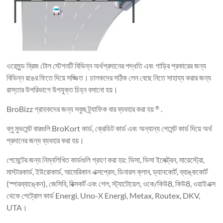
ওরেসুন্ড ব্রিজ টোল স্টেশনটি বিভিন্ন অর্থপ্রদানের পদ্ধতি এবং গাড়ির প্রকারের জন্য
বিভিন্ন রঙের ফিতে দিয়ে সজ্জিত। চালকদের সঠিক লেন বেছে নিতে সাহায্য করার জন্য
রাস্তার উপরিভাগে উপযুক্ত চিহ্ন বসানো হয়।
BroBizz গ্রাহকদের জন্য সবুজ ট্র্যাফিক বার ব্যবহার করা হয়
.
®
ব্লু মুভমেন্ট বারগুলি BroKort কার্ড, ক্রেডিট কার্ড এবং অন্যান্য পেমেন্ট কার্ড দিয়ে অর্থ
প্রদানের জন্য ব্যবহার করা হয়।
পেমেন্টের জন্য নিম্নলিখিত কার্ডগুলি গ্রহণ করা হয়: ভিসা, ভিসা ইলেক্ট্রন, মায়েস্ট্রো,
মাস্টারকার্ড, ইউরোকার্ড, আমেরিকান এক্সপ্রেস, ডিনারস ক্লাব, ড্যানকোর্ট, ব্যাঙ্ককোর্ট
(স্পারব্যাঙ্কেন), জেসিবি, রিক্সকর্ট এবং শেল, স্ট্যাটোয়েল, ওকে/কিউ8, কিউ8, ওয়াইএক্স
থেকে পেট্রোল কার্ড Energi, Uno-X Energi, Metax, Routex, DKV,
UTA।