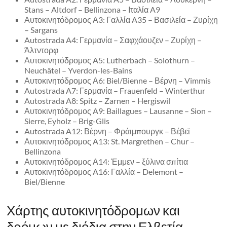
Stans – Altdorf – Bellinzona – Ιταλία A9
Αυτοκινητόδρομος Α3: Γαλλία A35 – Βασιλεία – Ζυρίχη
– Sargans
Autostrada A4: Γερμανία – Σαφχάουζεν – Ζυρίχη –
Άλτντορφ
Αυτοκινητόδρομος A5: Lutherbach – Solothurn –
Neuchâtel – Yverdon-les-Bains
Αυτοκινητόδρομος Α6: Biel/Bienne – Βέρνη – Vimmis
Autostrada A7: Γερμανία – Frauenfeld – Winterthur
Autostrada A8: Spitz – Zarnen – Hergiswil
Αυτοκινητόδρομος A9: Baillagues – Lausanne – Sion –
Sierre, Eyholz – Brig-Glis
Autostrada A12: Βέρνη – Φράιμπουργκ – Βέβεϊ
Αυτοκινητόδρομος A13: St. Margrethen – Chur –
Bellinzona
Αυτοκινητόδρομος Α14: Έμμεν – ξύλινα σπίτια
Αυτοκινητόδρομος A16: Γαλλία – Delemont –
Biel/Bienne
Χάρτης αυτοκινητόδρομων και
δρόμων με διόδια στην Ελβετία