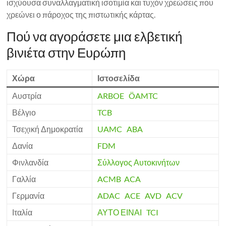
ισχύουσα συναλλαγματική ισοτιμία και τυχόν χρεώσεις που
χρεώνει ο πάροχος της πιστωτικής κάρτας.
Πού να αγοράσετε μια ελβετική
βινιέτα στην Ευρώπη
Χώρα
Ιστοσελίδα
Αυστρία
ARBOE
ÖAMTC
Βέλγιο
TCB
Τσεχική Δημοκρατία
UAMC
ABA
Δανία
FDM
Φινλανδία
Σύλλογος Αυτοκινήτων
Γαλλία
ACMB
ACA
Γερμανία
ADAC
ACE
AVD
ACV
Ιταλία
ΑΥΤΟ ΕΙΝΑΙ
TCI