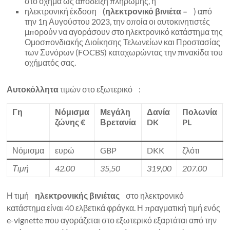
στο όχημα ως απόδειξη πληρωμής, ή
ηλεκτρονική έκδοση
(ηλεκτρονικό βινιέτα –
) από
την 1η Αυγούστου 2023, την οποία οι αυτοκινητιστές
μπορούν να αγοράσουν στο ηλεκτρονικό κατάστημα της
Ομοσπονδιακής Διοίκησης Τελωνείων και Προστασίας
των Συνόρων (FOCBS) καταχωρώντας την πινακίδα του
οχήματός σας.
Αυτοκόλλητα
τιμών στο εξωτερικό :
Γη
Νόμισμα
Μεγάλη
Δανία
Πολωνία
ζώνης €
Βρετανία
DK
PL
Νόμισμα
ευρώ
GBP
DKK
ζλότι
Τιμή
42.00
35,50
319,00
207.00
Η τιμή
ηλεκτρονικής βινιέτας
στο ηλεκτρονικό
κατάστημα είναι 40 ελβετικά φράγκα. Η πραγματική τιμή ενός
e-vignette που αγοράζεται στο εξωτερικό εξαρτάται από την