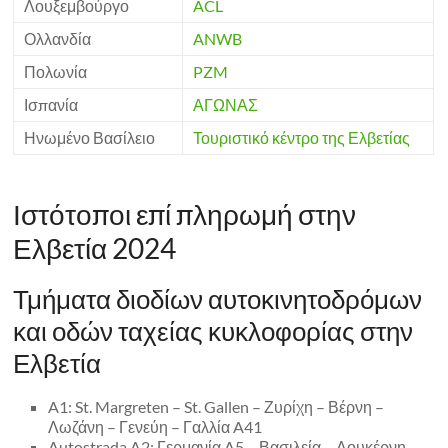
Λουξεμβούργο
ACL
Ολλανδία
ANWB
Πολωνία
PZM
Ισπανία
ΑΓΩΝΑΣ
Ηνωμένο Βασίλειο
Τουριστικό κέντρο της Ελβετίας
Ιστότοποι επί πληρωμή στην
Ελβετία 2024
Τμήματα διοδίων αυτοκινητοδρόμων
και οδών ταχείας κυκλοφορίας στην
Ελβετία
A1: St. Margreten – St. Gallen – Ζυρίχη – Βέρνη –
Λωζάνη – Γενεύη – Γαλλία A41
Autostrada A2: Γερμανία A5 – Βασιλεία – Λουκέρνη –