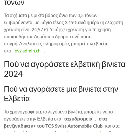
τόνων
Τα οχήματα με μικτό βάρος άνω των 3,5 τόνων
επιβαρύνονται με πάγιο τέλος 3,19 € ανά ημέρα (η ελάχιστη
χρέωση είναι 24,57 €). Υπάρχει χρέωση για τη χρήση
οποιουδήποτε δημόσιου δρόμου ανά πάσα
στιγμή. Αναλυτικές πληροφορίες μπορείτε να βρείτε
στο
evz.admin.ch
.
Πού να αγοράσετε ελβετική βινιέτα
2024
Πού να αγοράσετε μια βινιέτα στην
Ελβετία
Το χρονογράφημα, το λεγόμενο βινιέτα, μπορείτε να το
αγοράσετε στην Ελβετία στα
ταχυδρομεία
,
στα
βενζινάδικα a>
του TCS Swiss Automobile Club
και στα