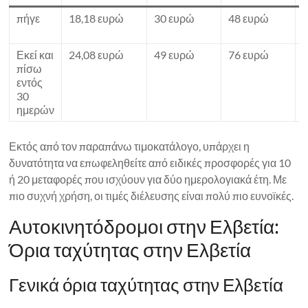
πήγε
18,18 ευρώ
30 ευρώ
48 ευρώ
Εκεί και
24,08 ευρώ
49 ευρώ
76 ευρώ
πίσω
εντός
30
ημερών
Εκτός από τον παραπάνω τιμοκατάλογο, υπάρχει η
δυνατότητα να επωφεληθείτε από ειδικές προσφορές για 10
ή 20 μεταφορές που ισχύουν για δύο ημερολογιακά έτη. Με
πιο συχνή χρήση, οι τιμές διέλευσης είναι πολύ πιο ευνοϊκές.
Αυτοκινητόδρομοι στην Ελβετία:
Όρια ταχύτητας στην Ελβετία
Γενικά όρια ταχύτητας στην Ελβετία