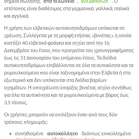
σημεία πώλησης
στο τελωνείο
,
evz.admin.ch
. Ο
ιστότοπος είναι διαθέσιμος στα γερμανικά, γαλλικά, ιταλικά
και αγγλικά.
Η χρήση των ελβετικών αυτοκινητοδρόμων υπόκειται σε
χρέωση. Συλλέγεται με τη μορφή ετήσιας «βινιέτας», η οποία
κοστίζει 40 ελβετικά φράγκα και ισχύει από την 1η
Δεκεμβρίου του έτους που προηγείται του χρονογραφήματος
έως τις 31 Ιανουαρίου του επόμενου έτους. Τα διόδια
αυτοκινητοδρόμων επιβάλλονται σε όλα τα αυτοκίνητα και τα
ρυμουλκούμενα που είναι ταξινομημένα στην Ελβετία ή στο
εξωτερικό και δεν υπόκεινται στα διόδια βαρέων
οχημάτων. Η υποχρέωση ύπαρξης βινιέτας ισχύει συνήθως
για όλα τα αυτοκίνητα και τα ρυμουλκούμενα με βάρος έως
3,5 τόνους.
Οι χρήστες μπορούν να επιλέξουν έναν από τους δύο
τρόπους πληρωμής:
συνηθισμένο
αυτοκόλλητο
δεόντως επικολλημένο