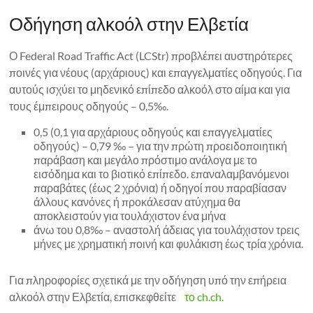
Οδήγηση αλκοόλ στην Ελβετία
Ο Federal Road Traffic Act (LCStr) προβλέπει αυστηρότερες
ποινές για νέους (αρχάριους) και επαγγελματίες οδηγούς. Για
αυτούς ισχύει το μηδενικό επίπεδο αλκοόλ στο αίμα και για
τους έμπειρους οδηγούς – 0,5‰.
0,5 (0,1 για αρχάριους οδηγούς και επαγγελματίες
οδηγούς) – 0,79 ‰ – για την πρώτη προειδοποιητική
παράβαση και μεγάλο πρόστιμο ανάλογα με το
εισόδημα και το βιοτικό επίπεδο. επαναλαμβανόμενοι
παραβάτες (έως 2 χρόνια) ή οδηγοί που παραβίασαν
άλλους κανόνες ή προκάλεσαν ατύχημα θα
αποκλειστούν για τουλάχιστον ένα μήνα
άνω του 0,8‰ – αναστολή άδειας για τουλάχιστον τρεις
μήνες με χρηματική ποινή και φυλάκιση έως τρία χρόνια.
Για πληροφορίες σχετικά με την οδήγηση υπό την επήρεια
αλκοόλ στην Ελβετία, επισκεφθείτε
το ch.ch.