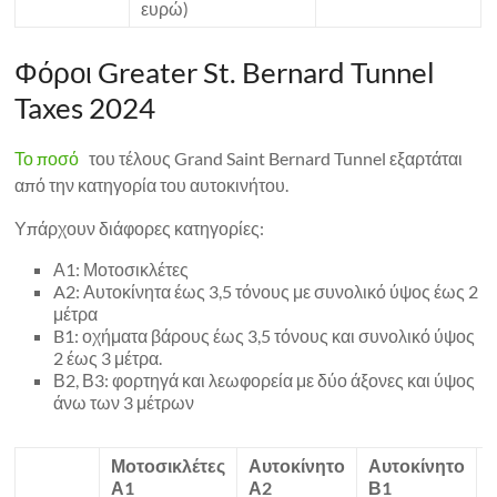
ευρώ)
Φόροι Greater St. Bernard Tunnel
Taxes 2024
Το ποσό
του τέλους Grand Saint Bernard Tunnel εξαρτάται
από την κατηγορία του αυτοκινήτου.
Υπάρχουν διάφορες κατηγορίες:
Α1: Μοτοσικλέτες
A2: Αυτοκίνητα έως 3,5 τόνους με συνολικό ύψος έως 2
μέτρα
B1: οχήματα βάρους έως 3,5 τόνους και συνολικό ύψος
2 έως 3 μέτρα.
Β2, Β3: φορτηγά και λεωφορεία με δύο άξονες και ύψος
άνω των 3 μέτρων
Μοτοσικλέτες
Αυτοκίνητο
Αυτοκίνητο
Α1
Α2
Β1