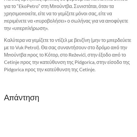
για το “EkoPetro” στη Μπούντβα. Συνιστάται, όταν τα
χρησιμοποιείτε, είτε να το γεμίζετε μόνοι σας, είτε να
περιμένετε να «πυροβολήσει» ο σωλήνας για να αποφύγετε
την «υπερπλήρωση».
Καλύτερα να γεμίζετε το ντίζελ με βενζίνη (μην το μπερδεύετε
με το Vuk Petrol). Θα σας συναντήσουν στο δρόμο από την
Μπούντβα προς το Κότορ, στο Reževići, στην έξοδο από το
Cetinje προς την κατεύθυνση της Pidgorica, στην είσοδο της
Pidgorica προς την κατεύθυνση της Cetinje.
Απάντηση