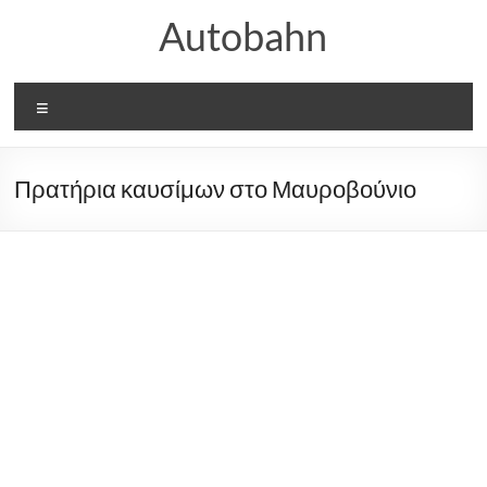
Μετάβαση
Autobahn
στο
περιεχόμενο
Μενού
Πρατήρια καυσίμων στο Μαυροβούνιο