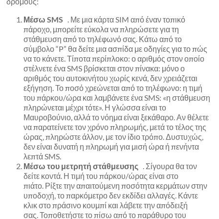
δρόμους:
Μέσω SMS
. Με μια κάρτα SIM από έναν τοπικό
πάροχο, μπορείτε εύκολα να πληρώσετε για τη
στάθμευση από το τηλέφωνό σας. Κάτω από το
σύμβολο “P” θα δείτε μια ασπίδα με οδηγίες για το πώς
να το κάνετε. Τίποτα περίπλοκο: ο αριθμός στον οποίο
στέλνετε ένα SMS βρίσκεται στον πίνακα: μόνο ο
αριθμός του αυτοκινήτου χωρίς κενά, δεν χρειάζεται
εξήγηση. Το ποσό χρεώνεται από το τηλέφωνο: η τιμή
του πάρκου/ώρα και λαμβάνετε ένα SMS: «η στάθμευση
πληρώνεται μέχρι τότε». Η γλώσσα είναι το
Μαυροβούνιο, αλλά το νόημα είναι ξεκάθαρο. Αν θέλετε
να παρατείνετε τον χρόνο πληρωμής, μετά το τέλος της
ώρας, πληρώστε άλλον, με τον ίδιο τρόπο. Δυστυχώς,
δεν είναι δυνατή η πληρωμή για μισή ώρα ή πενήντα
λεπτά SMS.
Μέσω του μετρητή στάθμευσης
. Σίγουρα θα τον
δείτε κοντά. Η τιμή του πάρκου/ώρας είναι στο
πιάτο. Ρίξτε την απαιτούμενη ποσότητα κερμάτων στην
υποδοχή, το παρκόμετρο δεν εκδίδει αλλαγές. Κάντε
κλικ στο πράσινο κουμπί και λάβετε την απόδειξή
σας. Τοποθετήστε το πίσω από το παράθυρο του