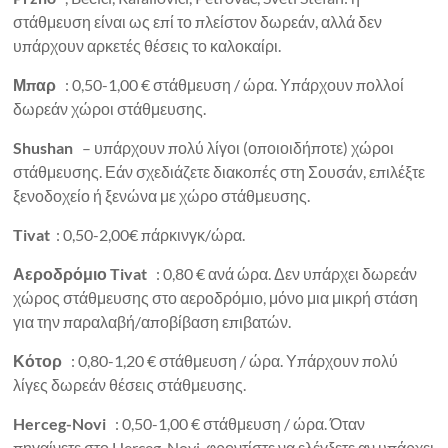
στάθμευση είναι ως επί το πλείστον δωρεάν, αλλά δεν
υπάρχουν αρκετές θέσεις το καλοκαίρι.
Μπαρ
: 0,50-1,00 € στάθμευση / ώρα. Υπάρχουν πολλοί
δωρεάν χώροι στάθμευσης.
Shushan
– υπάρχουν πολύ λίγοι (οποιοιδήποτε) χώροι
στάθμευσης. Εάν σχεδιάζετε διακοπές στη Σουσάν, επιλέξτε
ξενοδοχείο ή ξενώνα με χώρο στάθμευσης.
Tivat
: 0,50-2,00€ πάρκινγκ/ώρα.
Αεροδρόμιο Tivat
: 0,80 € ανά ώρα. Δεν υπάρχει δωρεάν
χώρος στάθμευσης στο αεροδρόμιο, μόνο μια μικρή στάση
για την παραλαβή/αποβίβαση επιβατών.
Κότορ
: 0,80-1,20 € στάθμευση / ώρα. Υπάρχουν πολύ
λίγες δωρεάν θέσεις στάθμευσης.
Herceg-Novi
: 0,50-1,00 € στάθμευση / ώρα. Όταν
πηγαίνετε στο Herceg-Novi, φροντίστε να ελέγξετε αν υπάρχει