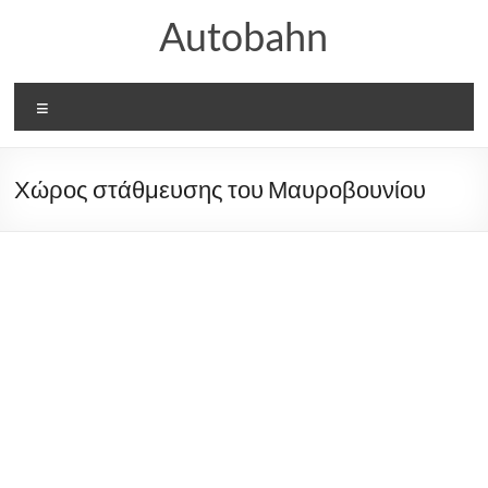
Μετάβαση
Autobahn
στο
περιεχόμενο
Μενού
Χώρος στάθμευσης του Μαυροβουνίου