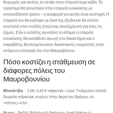
θυρωρός και απλώς το πετάει στον πλησιέστερο κάδο. Το
πρόστιμο θα αποσταλεί στην εταιρεία ενοικίασης με
οποιονδήποτε τρόπο – η αναφορά για αυτήν είναι αυστηρή. Η
εταιρεία του θα καλύψει με δικά της έξοδα και θα στείλει
επιστολή στον πελάτη ζητώντας αποζημίωση για όλες τις
ζημιές. Εάν ο πελάτης αγνοήσει το αίτημα, η εταιρεία
ενοικίασης θα καταθέσει αγωγή στο δικαστήριο και ο
παραβάτης θα αντιμετωπίσει δικαστικούς επιμελητές στην
επόμενη επίσκεψή του στο Μαυροβούνιο.
Πόσο κοστίζει η στάθμευση σε
διάφορες πόλεις του
Μαυροβουνίου
Μπούντβα
: 1,00-2,40 € πάρκινγκ / ώρα. Υπάρχουν πολλά
δωρεάν πάρκινγκ, κυρίως στην άκρη του δρόμου, σε
«τσέπες» κ.λπ.
Przno
, Bečići, Rafailovići, Petrovac, Sveti Stefan: η