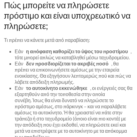
Πώς μπορείτε να πληρώσετε
πρόστιμο και είναι υποχρεωτικό να
πληρώσετε;
Τι πρέπει να κάνετε μετά από παραβίαση:
Εάν
η απόφαση καθορίζει το ύψος του προστίμου
,
τότε μπορεί απλώς να καταβληθεί μέσω ταχυδρομείου.
Εάν
δεν προσδιορίζεται το ακριβές ποσό
, θα
πρέπει να επικοινωνήσετε αμέσως με την εταιρεία
ενοικίασης. Θα εξηγήσουν λεπτομερώς πού και πώς να
λάβετε απόδειξη πληρωμής.
Εάν
το αυτοκίνητο εκκενώθηκε
, οι ενέργειές σας θα
εξαρτηθούν από την τοποθεσία στην οποία
συνέβη. Ίσως θα είναι δυνατό να πληρώσετε το
πρόστιμο αμέσως, στο πάρκινγκ – και να παραλάβετε
αμέσως το αυτοκίνητο. Ή θα χρειαστεί να πάτε στην
τράπεζα ή στο ταχυδρομείο (όποιο είναι πιο κοντά) με
την απόδειξη που έχει εκδοθεί, να πληρώσετε εκεί και
μετά να επιστρέψετε με το αυτοκίνητο με τα απόκομμα
των αποδείξεων.