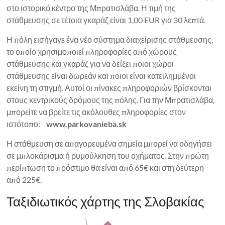
στο ιστορικό κέντρο της Μπρατισλάβα. Η τιμή της
στάθμευσης σε τέτοια γκαράζ είναι 1,00 EUR για 30 λεπτά.
Η πόλη εισήγαγε ένα νέο σύστημα διαχείρισης στάθμευσης,
το οποίο χρησιμοποιεί πληροφορίες από χώρους
στάθμευσης και γκαράζ για να δείξει ποιοι χώροι
στάθμευσης είναι δωρεάν και ποιοι είναι κατειλημμένοι
εκείνη τη στιγμή. Αυτοί οι πίνακες πληροφοριών βρίσκονται
στους κεντρικούς δρόμους της πόλης. Για την Μπρατισλάβα,
μπορείτε να βρείτε τις ακόλουθες πληροφορίες στον
ιστότοπο:
www.parkovanieba.sk
Η στάθμευση σε απαγορευμένα σημεία μπορεί να οδηγήσει
σε μπλοκάρισμα ή ρυμούλκηση του οχήματος. Στην πρώτη
περίπτωση το πρόστιμο θα είναι από 65€ και στη δεύτερη
από 225€.
Ταξιδιωτικός χάρτης της Σλοβακίας