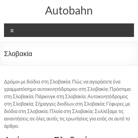
Μετάβαση
Autobahn
στο
περιεχόμενο
Μενού
Σλοβακία
Δρόμοι με διόδια στη Σλοβακία; Πώς να αγοράσετε ένα
γραμματόσημο αυτοκινητόδρομου στη Σλοβακία; Πρόστιμα
στη Σλοβακία; Πάρκινγκ στη Σλοβακία; Αυτοκινητόδρομος
στη Σλοβακία; Σήραγγες διοδίων στη Σλοβακία; Γέφυρες με
διόδια στη Σλοβακία; Πλοία στη Σλοβακία; Συλλέξαμε τις
απαντήσεις σε όλες αυτές τις ερωτήσεις για εσάς σε αυτό το
άρθρο.