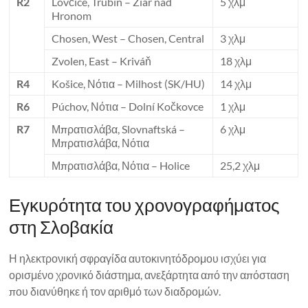
R2
Lovčice, Trubín – Žiar nad
5 χλμ
Hronom
Chosen, West – Chosen, Central
3 χλμ
Zvolen, East – Kriváň
18 χλμ
R4
Košice, Νότια – Milhost (SK/HU)
14 χλμ
R6
Púchov, Νότια – Dolní Kočkovce
1 χλμ
R7
Μπρατισλάβα, Slovnaftská –
6 χλμ
Μπρατισλάβα, Νότια
Μπρατισλάβα, Νότια – Holice
25,2 χλμ
Εγκυρότητα του χρονογραφήματος
στη Σλοβακία
Η ηλεκτρονική σφραγίδα αυτοκινητόδρομου ισχύει για
ορισμένο χρονικό διάστημα, ανεξάρτητα από την απόσταση
που διανύθηκε ή τον αριθμό των διαδρομών.