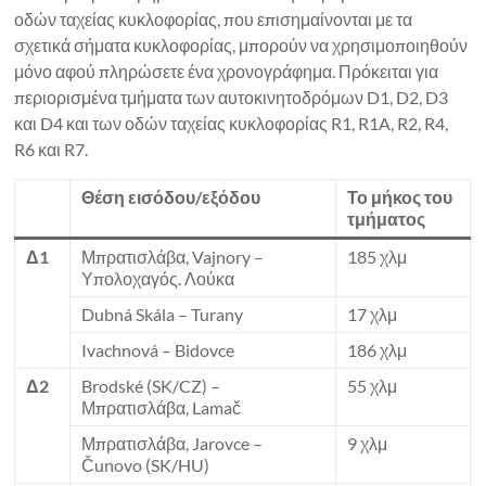
οδών ταχείας κυκλοφορίας, που επισημαίνονται με τα
σχετικά σήματα κυκλοφορίας, μπορούν να χρησιμοποιηθούν
μόνο αφού πληρώσετε ένα χρονογράφημα. Πρόκειται για
περιορισμένα τμήματα των αυτοκινητοδρόμων D1, D2, D3
και D4 και των οδών ταχείας κυκλοφορίας R1, R1A, R2, R4,
R6 και R7.
Θέση εισόδου/εξόδου
Το μήκος του
τμήματος
Δ1
Μπρατισλάβα, Vajnory –
185 χλμ
Υπολοχαγός. Λούκα
Dubná Skála – Turany
17 χλμ
Ivachnová – Bidovce
186 χλμ
Δ2
Brodské (SK/CZ) –
55 χλμ
Μπρατισλάβα, Lamač
Μπρατισλάβα, Jarovce –
9 χλμ
Čunovo (SK/HU)