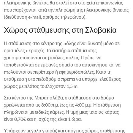
ηλεκτρονικής βινιέτας θα σταλεί στα στοιχεία επικοινωνίας
που παρέχονται κατά την πληρωμή της ηλεκτρονικής βινιέτας
(διεύθυνση e-mail, αριθμός τηλεφώνου).
Χώρος στάθμευσης στη Σλοβακία
Η στάθμευση στο κέντρο της πόλης είναι δυνατή μόνο σε
ορισμένες περιοχές. Τα εισιτήρια στάθμευσης
χρησιμοποιούνται σε μεγάλες πόλεις. Πρέπει να
τοποθετούνται σε εμφανές σημείο του αυτοκινήτου και να
πωλούνται σε περίπτερα ή εφημεριδοπώλες. Κατά τη
στάθμευση στο πεζοδρόμιο πρέπει να υπάρχει ελεύθερος
χώρος με πλάτος τουλάχιστον 1,5 m.
Στο κέντρο της Μπρατισλάβα, η στάθμευση στο δρόμο
χρεώνεται από τις 8:00 π.μ. έως τις 4:00 μ.μ. Η στάθμευση
πληρώνεται με ειδικές κάρτες. Η τιμή μιας τέτοιας κάρτας
είναι 0,70€ και η ισχύς της είναι 1 ώρα.
Υπάρχουν μεγάλα γκαράζ και υπόγειος χώρος στάθμευσης