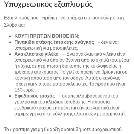
Υποχρεωτικός εξοπλισμός
Εξοπλισμός που
πρέπει
να υπάρχει στο αυτοκίνητο στη
Σλοβακία:
ΚΟΥΤΙ ΠΡΩΤΩΝ ΒΟΗΘΕΙΩΝ;
Πινακίδα στάσης έκτακτης ανάγκης
– δεν είναι
υποχρεωτική για μοτοσικλέτες.
Ανακλαστικό γιλέκο
– Ένα ανακλαστικό γιλέκο είναι
υποχρεωτικό για όποιον βγαίνει από το όχημά του, μέρα
ή νύχτα, σε περίπτωση διακοπής της κυκλοφορίας ή
τροχαίου ατυχήματος. Το γιλέκο πρέπει να βρίσκεται σε
κοντινή απόσταση από τον οδηγό. Αυτός ο κανόνας
ισχύει και για τους μοτοσυκλετιστές. Το πρόστιμο είναι
150 ευρώ.
Εφεδρικός τροχός
– συμπεριλαμβανομένου του
γρύλου και του κλειδιού υποδοχής. Η απουσία
εφεδρικού τροχού επιτρέπεται εάν τα ελαστικά είναι
στριμωγμένα ή κιτ κόλλησης ελαστικών με συμπιεστή.
Το πρόστιμο για μη ύπαρξη οποιουδήποτε υποχρεωτικού