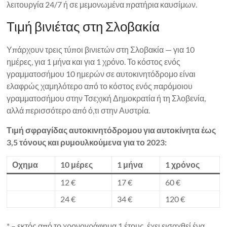
λειτουργία 24/7 ή σε μεμονωμένα πρατήρια καυσίμων.
Τιμή βινιέτας στη Σλοβακία
Υπάρχουν τρεις τύποι βινιετών στη Σλοβακία — για 10
ημέρες, για 1 μήνα και για 1 χρόνο. Το κόστος ενός
γραμματοσήμου 10 ημερών σε αυτοκινητόδρομο είναι
ελαφρώς χαμηλότερο από το κόστος ενός παρόμοιου
γραμματοσήμου στην Τσεχική Δημοκρατία ή τη Σλοβενία,
αλλά περισσότερο από ό,τι στην Αυστρία.
Τιμή σφραγίδας αυτοκινητόδρομου για αυτοκίνητα έως
3,5 τόνους και ρυμουλκούμενα για το 2023:
Οχημα
10 μέρες
1 μήνα
1 χρόνος
12 €
17 €
60 €
24 €
34 €
120 €
* – εκτός από το χρονογράφημα 1 έτους, έχει εισαχθεί ένα