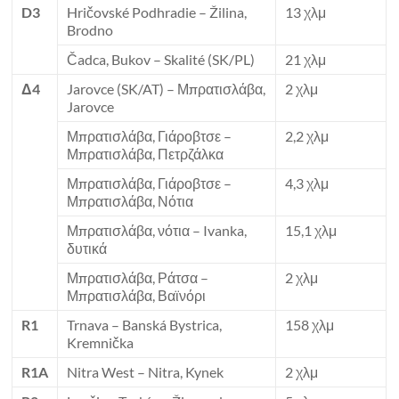
D3
Hričovské Podhradie – Žilina,
13 χλμ
Brodno
Čadca, Bukov – Skalité (SK/PL)
21 χλμ
Δ4
Jarovce (SK/AT) – Μπρατισλάβα,
2 χλμ
Jarovce
Μπρατισλάβα, Γιάροβτσε –
2,2 χλμ
Μπρατισλάβα, Πετρζάλκα
Μπρατισλάβα, Γιάροβτσε –
4,3 χλμ
Μπρατισλάβα, Νότια
Μπρατισλάβα, νότια – Ivanka,
15,1 χλμ
δυτικά
Μπρατισλάβα, Ράτσα –
2 χλμ
Μπρατισλάβα, Βαϊνόρι
R1
Trnava – Banská Bystrica,
158 χλμ
Kremnička
R1A
Nitra West – Nitra, Kynek
2 χλμ