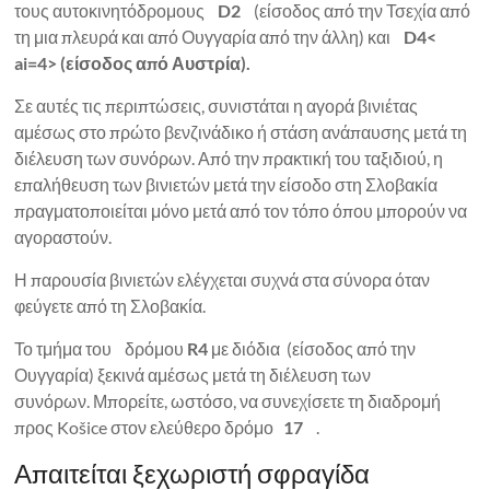
τους αυτοκινητόδρομους
D2
(είσοδος από την Τσεχία από
τη μια πλευρά και από Ουγγαρία από την άλλη) και
D4<
ai=4> (είσοδος από Αυστρία).
Σε αυτές τις περιπτώσεις, συνιστάται η αγορά βινιέτας
αμέσως στο πρώτο βενζινάδικο ή στάση ανάπαυσης μετά τη
διέλευση των συνόρων. Από την πρακτική του ταξιδιού, η
επαλήθευση των βινιετών μετά την είσοδο στη Σλοβακία
πραγματοποιείται μόνο μετά από τον τόπο όπου μπορούν να
αγοραστούν.
Η παρουσία βινιετών ελέγχεται συχνά στα σύνορα όταν
φεύγετε από τη Σλοβακία.
Το τμήμα του δρόμου
R4
με διόδια (είσοδος από την
Ουγγαρία) ξεκινά αμέσως μετά τη διέλευση των
συνόρων. Μπορείτε, ωστόσο, να συνεχίσετε τη διαδρομή
προς Košice στον ελεύθερο δρόμο
17
.
Απαιτείται ξεχωριστή σφραγίδα