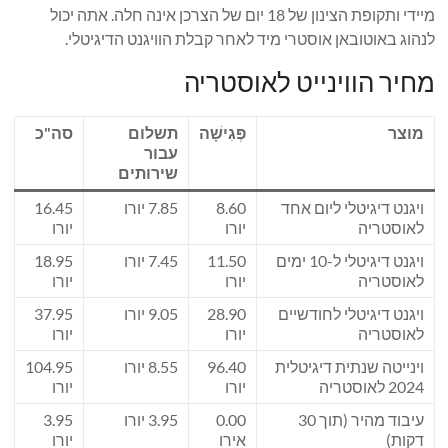
מיידי ותקופת הצינון של 18 יום של הצרכן אינה חלה. אתה יכול
לנהוג באוטובאן אוסטרי מיד לאחר קבלת הוויגנט הדיגיטלי.
מחיר הווינייט לאוסטריה
מוצר
פְּגִישָׁה
תשלום
סה"כ
עבור
שירותים
ויגנט דיגיטלי ליום אחד
8.60
7.85 יורו
16.45
לאוסטריה
יורו
יורו
ויגנט דיגיטלי ל-10 ימים
11.50
7.45 יורו
18.95
לאוסטריה
יורו
יורו
ויגנט דיגיטלי לחודשיים
28.90
9.05 יורו
37.95
לאוסטריה
יורו
יורו
וינייטה שנתית דיגיטלית
96.40
8.55 יורו
104.95
2024 לאוסטריה
יורו
יורו
עיבוד מהיר (תוך 30
0.00
3.95 יורו
3.95
דקות)
אירו
יורו