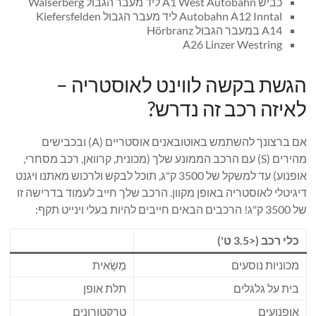
כביש A1 West Autobahn ליד מעבר הגבול Walserberg
Autobahn A12 Inntal ליד מעבר הגבול Kiefersfelden
A14 במעבר הגבול Hörbranz
A26 Linzer Westring
הגשת בקשה לווינט לאוסטריה –
לאיזה רכב זה נדרש?
אם ברצונך להשתמש באוטובאנים אוסטריים (A) ובכבישים
מהירים (S) עם הרכב הממונע שלך (מכונית, קרוואן, רכב מסחרי,
אופנוע) עד למשקל של 3500 ק"ג, תוכל לבקש ולרכוש מאתנו ויגנט
דיגיטלי לאוסטריה באופן מקוון. הרכב שלך חייב לעמוד בדרישה זו
של 3500 ק"ג! הרכבים הבאים חייבים להיות בעלי וינייט תקף:
כלי רכב (<3.5 ט')
מכוניות נוסעים
מַשָׂאִית
בית על גלגלים
תלת אופן
אופנועים
טרקטורונים