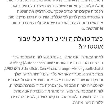
ונאלצה להדביק מאחורי השמשה היא כמעט נחלת העבר. וגם
הקנסות שקיבלו ההולנדים על כך שלא הדביקו את הווינטה
האוסטרית מחוץ לחלון לפי הכללים. הווינייטות הללו עדיין קיימות,
אך מאז כניסתה של הוויגנט הכביש הדיגיטלי, נעשה בהן פחות
ופחות שימוש.
כיצד פועלת הווינייט הדיגיטלי עבור
אוסטריה?
לאחר הצגת הוויגנט המקוון בשנת 2018, לוחית המספר שלך
תירשם במסד הנתונים האוסטרי Asfinag (Autobahnen- und
Schnellstraßen Finanzierungs- Aktiengesellschaft). מאז 1982,
מנהל אגרה אוסטרי זה אחראי על רישום לוחיות הרישוי שלך
והנפקת הודעות דיגיטליות. כאשר אתה חוצה את הגבול מגרמניה
לאוסטריה, לוחית המספר שלך נסרקת על ידי מערכת מצלמות,
לוחית המספר שלך מושווה למאגר מידע ונבדקת אם עמדת
בדרישת הוויגנט. לאחר הגשת בקשה לוויגנט, לא ניתן להעבירה
ללוחית רישוי אחרת.