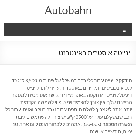
Ski
Autobahn
t
conten
Menu
וינייטה אוסטרית באינטרנט
תזדקק לווינייט עבור כלי רכב במשקל של פחות מ-3,500 ק"ג כדי
לנסוע בכבישים המהירים באוסטריה. עדיף לקנות וינייט
דיגיטלי. וינייטה זו תקפה באופן מיידי ותקושר אוטומטית למספר
הרישום שלך. אין צורך להצמיד וינייט פיזי לשמשה הקדמית
יותר. אתה לא צריך לשלם תוספת עבור נגררים וקרוואנים. עבור כלי
רכב שמשקלם עולה על 3500 ק"ג, יש צורך להשתמש בתיבת
האגרה המכונה (Go-box). אתה יכול לבחור ויגנט ליום אחד, 10
ימים, חודשיים או שנה.