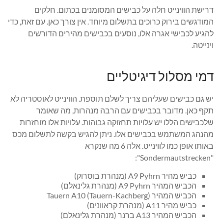
דרישת הווינייט חלה על כבישים המסומנים בכתום. חלקים
המודגשים בירוק כרוכים בתשלום מיוחד. אין צורך כאן. עם זאת, כדי
להגיע לכבישי אגרה אלו, נוסעים בכבישים מהירים הדורשים
וינייטה.
דמי מסלול דיגיטליים
יש גם כבישים שעליהם צריך לשלם תוספת. הווינייט לאוסטריה לא
תקף כאן. מדובר בכבישים עם הרבה מנהרות, מה שאומר
שלכבישים הללו יש עלויות תחזוקה גבוהות. עלויות אלו מוחזרות
מהנהג המשתמש בכבישים אלו. ניתן להגיש בקשה לתשלום מכס
באותו אופן כמו לווינייט. אלה 6 מה שנקרא
"Sondermautstrecken":
כביש מהיר A9 Pyhrn (מנהרת בוסרוק)
הכביש המהיר A9 Pyhrn (מנהרת גלינאלם)
הכביש המהיר Tauern A10 (Tauern-Kachberg)
כביש מהיר A11 (מנהרת קראוונים)
הכביש המהיר A13 ברנר (מנהרת גלינאלם)