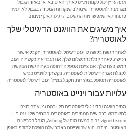
אתה עדיין יכול לקנות וינייט לאורך האוטובאן או באזור הגבול
מגרמניה לאוסטריה. שימו לב שנקודות המכירה בגבול לא תמיד
פתוחות או שאפשרויות התשלום הרגילות אינן זמינות.
איך משיגים את הוויגנט הדיגיטלי שלך
לאוסטריה?
לאחר הגשת בקשה לוויגנט דיגיטלי לאוסטריה, תקבל אישור
רכישה. לאחר קבלת התשלום שלך, אנו נעבד את בקשת הוויגנט
המשובצת שלך. אם ציינת אספקה ​​דחופה בעת הגשת הבקשה
לקבלת אגרה דיגיטלית לאוסטריה, בקשתך לווינייט כביש
לאוסטריה תטופל במהירות. תקבל במייל ויגנט דיגיטלי לאוסטריה.
עלויות עבור וינייט באוסטריה
מחיר הוויגנט הדיגיטלי לאוסטריה תלוי כמה זמן אתה רוצה
להשתמש בכבישים המהירים באוסטריה. המחיר של ויגנט ב-i-
vignette.com גבוה במעט מזה של Asfinag, מנהל הכבישים
האוסטרי. היתרון הוא שהווינייטה באתר שלנו הופכת לתוקף באופן