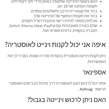
הגש בקשה לווינייטה שתקפה באופן מיידי תוך דקות ללא
תקופת המתנה של 18 יום.
בחר את קטגוריית הרכב ותשלומים נוספים.
בחר את תקופת התוקף של הווינייטה שלך.
נא להזין מספר לוחית רישוי וכתובת דוא"ל תקפים.
שלם בצורה מאובטחת עם Sofort, Klarna, Ideal, PayPal,
העברה בנקאית, כרטיס אשראי ועוד.
איפה אני יכול לקנות וינייט לאוסטריה?
ניתן לקנות וינייטה אוסטרית בנקודות מכירה שונות. נסביר לך את
האפשרויות.
אספינאז'
אתה יכול לרכוש ויגנט לאוסטריה דרך מינהל הכבישים האוסטרי
הרשמי
Asfinag
.
האם ניתן לרכוש וינייטה בגבול?