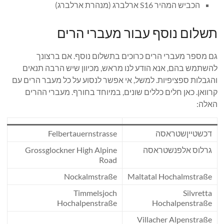
הכביש המהיר S16 ארלברג (מנהרת ארלברג)
תשלום נוסף עבור מעברי הרים
גם מספר מעברי הרים כרוכים בתשלום נוסף. אם ברצונך
להשתמש בהם, אנא הודע לנו מראש, מכיוון שיש הרבה תנאים
והגבלות ספציפיות. למשל, אי אפשר לנסוע על כל מעבר הרים עם
קרוואן. כאן חלים כללים שונים, במיוחד בחורף. מעברי ההרים
האלה:
דכשטייןשטראסה
Felbertauernstrasse
גרלוס אלפנשטראסה
Grossglockner High Alpine
Road
Nockalmstraße
Maltatal Hochalmstraße
Timmelsjoch
Silvretta
Hochalpenstraße
Hochalpenstraße
Villacher Alpenstraße