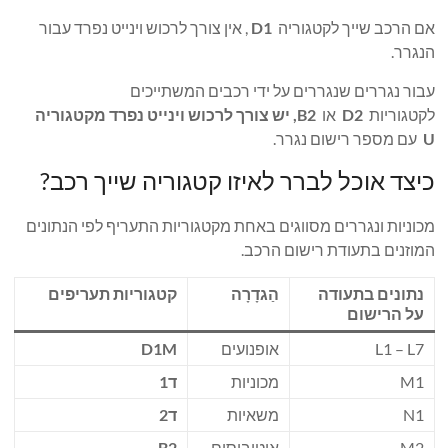
אם הרכב שייך לקטגוריה
D1
, אין צורך לרכוש וינייט נפרד עבור
הנגרר.
עבור נגררים שנגררים על ידי רכבים המשתייכים
לקטגוריות
D2
או
B2, יש צורך לרכוש וינייט נפרד מקטגוריה
U
עם מספר רישום נגרר.
כיצד אוכל לברר לאיזו קטגוריה שייך רכב?
מכוניות ונגררים מסווגים באחת מקטגוריות התעריף לפי הנתונים
המוזנים בתעודת רישום הרכב.
נתונים בתעודה
הַגדָרָה
קטגוריות תעריפים
על הרישום
L1 – L7
אופנועים
D1M
M1
מכוניות
ד1
N1
משאיות
ד2
M2
אוטובוסים
B2