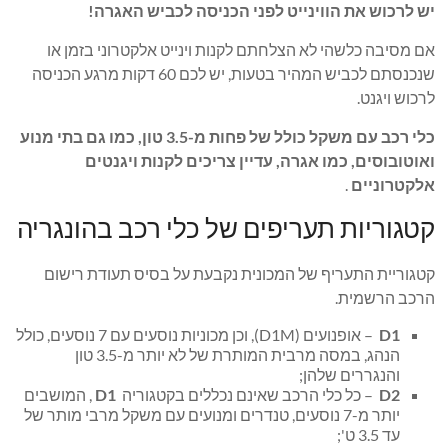
יש לרכוש את הווינייט לפני הכניסה לכביש האגרה!
אם מסיבה כלשהי לא הצלחתם לקנות וינייט אלקטרוני בזמן או
שנכנסתם לכביש המהיר בטעות, יש לכם 60 דקות מרגע הכניסה
לרכוש ויגנט.
כלי רכב עם משקל כולל של פחות מ-3.5 טון, כמו גם בתי מנוע
ואוטובוסים, כמו אגרה, עדיין צריכים לקנות ויגנטים
אלקטרוניים
.
קטגוריות תעריפים של כלי רכב בהונגריה
קטגוריית התעריף של המכונית נקבעת על בסיס תעודת רישום
הרכב הרשמית.
D1
– אופנועים (D1M), וכן מכוניות נוסעים עם 7 נוסעים, כולל
הנהג, במסה מרבית המותרת של לא יותר מ-3.5 טון
והנגררים שלהן;
D2
– כל כלי הרכב שאינם נכללים בקטגוריה
D1
, המושבים
יותר מ-7 נוסעים, טנדרים ומנועים עם משקל מרבי מותר של
עד 3.5 ט';