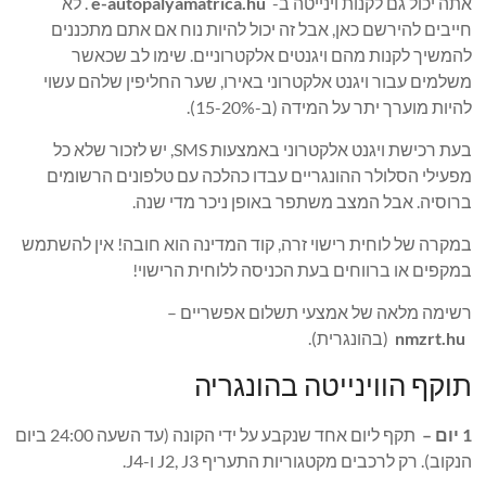
אתה יכול גם לקנות וינייטה ב-
e-autopalyamatrica.hu
. לא
חייבים להירשם כאן, אבל זה יכול להיות נוח אם אתם מתכננים
להמשיך לקנות מהם ויגנטים אלקטרוניים. שימו לב שכאשר
משלמים עבור ויגנט אלקטרוני באירו, שער החליפין שלהם עשוי
להיות מוערך יתר על המידה (ב-15-20%).
בעת רכישת ויגנט אלקטרוני באמצעות SMS, יש לזכור שלא כל
מפעילי הסלולר ההונגריים עבדו כהלכה עם טלפונים הרשומים
ברוסיה. אבל המצב משתפר באופן ניכר מדי שנה.
במקרה של לוחית רישוי זרה, קוד המדינה הוא חובה! אין להשתמש
במקפים או ברווחים בעת הכניסה ללוחית הרישוי!
רשימה מלאה של אמצעי תשלום אפשריים –
nmzrt.hu
(בהונגרית).
תוקף הווינייטה בהונגריה
1 יום –
תקף ליום אחד שנקבע על ידי הקונה (עד השעה 24:00 ביום
הנקוב). רק לרכבים מקטגוריות התעריף J2, J3 ו-J4.