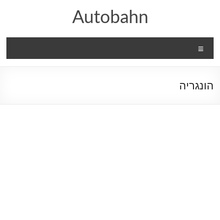
Ski
Autobahn
t
conten
Menu
הונגריה