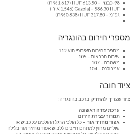
98-כבנזין – 613.50 HUF (1.617 אירו)
Gazolaj – 586.30 HUF (1,546 אירו)
גפ"מ – 317.80 HUF (0.838 אירו)
מספרי חירום בהונגריה
מספר החירום האירופי הוא 112
שירות הכבאות – 105
משטרה – 107
אמבולנס – 104
ציוד חובה
ציוד שצריך
להחזיק
ברכב בהונגריה:
ערכת עזרה ראשונה
תמרור עצירת חירום
אפוד מחזיר אור
– כל הולכי הרגל ההולכים על כביש או
שוליים מחוץ למתחם חייבים ללבוש אפוד מחזיר אור בלילה
וכשהראות לקויה. כל מי שיוצא מרכב מחוץ לשטחים בנוי