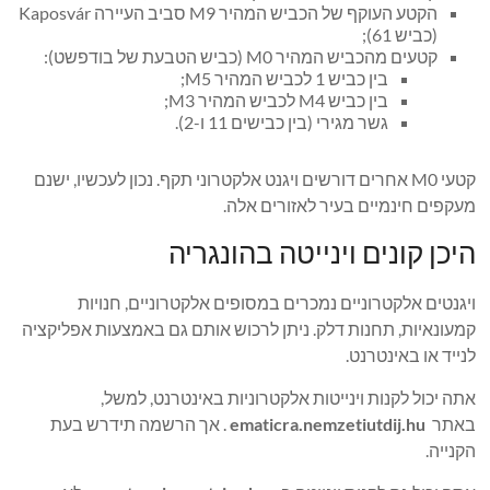
הקטע העוקף של הכביש המהיר M9 סביב העיירה Kaposvár
(כביש 61);
קטעים מהכביש המהיר M0 (כביש הטבעת של בודפשט):
בין כביש 1 לכביש המהיר M5;
בין כביש M4 לכביש המהיר M3;
גשר מגירי (בין כבישים 11 ו-2).
קטעי M0 אחרים דורשים ויגנט אלקטרוני תקף. נכון לעכשיו, ישנם
מעקפים חינמיים בעיר לאזורים אלה.
היכן קונים וינייטה בהונגריה
ויגנטים אלקטרוניים נמכרים במסופים אלקטרוניים, חנויות
קמעונאיות, תחנות דלק. ניתן לרכוש אותם גם באמצעות אפליקציה
לנייד או באינטרנט.
אתה יכול לקנות וינייטות אלקטרוניות באינטרנט, למשל,
באתר
ematicra.nemzetiutdij.hu
. אך הרשמה תידרש בעת
הקנייה.