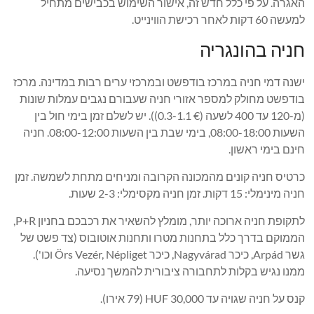
האגרה. על פי כלל חדש זה, אישור השימוש בכבישים מתחיל
למעשה 60 דקות לאחר רכישת הווינייט.
חניה בהונגריה
ישנה דמי חניה במרכז בודפשט ובמרכזי ערים רבות במדינה. מרכז
בודפשט מחולק למספר אזורי חניה שעבורם נגבים עמלות שונות
(מ-120 עד 400 לשעה (€ 0.3-1.1)). יש לשלם זמן בימי חול בין
השעות 08:00-18:00, בימי שבת בין השעות 08:00-12:00. חניה
חינם בימי ראשון.
כרטיס חניה קונים מהמכונה הקרובה ומניחים מתחת לשמשה. זמן
חניה מינימלי: 15 דקות. זמן חניה מקסימלי: 2-3 שעות.
לתקופת חניה ארוכה יותר, מומלץ להשאיר את רכבכם בחניון P+R,
הממוקם בדרך כלל בתחנות מטרו ותחנות אוטובוס (צד פשט של
גשר Arpád, כיכר Nagyvárad, כיכר Örs Vezér, Népliget וכו').
ממנו נגיש בקלות לתחבורה ציבורית להמשך נסיעה.
קנס על חניה שגויה עד 30,000 HUF (79 אירו).