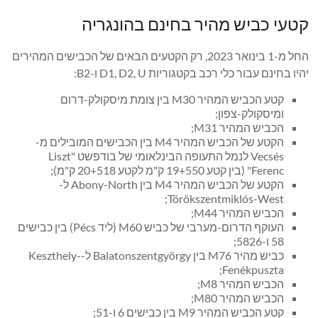
קטעי כביש מהיר בחינם בהונגריה
החל מ-1 בינואר 2023, רק הקטעים הבאים של הכבישים המהירים
יהיו בחינם עבור כלי רכב בקטגוריות D1, D2, U ו-B2:
קטע הכביש המהיר M30 בין צומת מיסקולק-דרום
ומיסקולק-צפון;
הכביש המהיר M31;
הקטע של הכביש המהיר M4 בין הכבישים המובילים מ-
Vecsés לנמל התעופה הבינלאומי של בודפשט "Liszt
Ferenc" (בין קטע 19+550 ק"מ לקטע 20+518 ק"מ);
הקטע של הכביש המהיר M4 בין Abony-North ל-
Törökszentmiklós-West;
הכביש המהיר M44;
העוקף הדרום-מערבי של כביש M60 (ליד Pécs) בין כבישים
58 ו-5826;
כביש מהיר M76 בין Balatonszentgyörgy ל-Keszthely-
Fenékpuszta;
הכביש המהיר M8;
הכביש המהיר M80;
קטע הכביש המהיר M9 בין כבישים 6 ו-51;