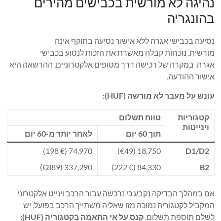
נהיגה לא מורשית בכבישים מהירים
בהונגריה
נסיעה בכבישי אגרה ללא אישור נסיעה בתוקף אינה
מורשית. נוכחות קבלה מאשרת את הזכות לנסוע בכבישי
אגרה. במקרה של רכישה דרך מסופים אלקטרוניים, ההרשאה היא
אישור ההודעה.
עונש על מעבר לא מורשה (HUF):
קטגוריות
טווח תשלום
וינייטות
תוך 60 יום
לאחר יותר מ-60 יום
74,970 (€ 198)
18,750 (€49)
D1/D2
337,290 (€889)
84,330 (€ 222)
B2
אם במהלך הבדיקה נקבע כי נרכשה עבור הרכב וינייט אלקטרוני
המקביל לקטגוריה נמוכה מזו שאליה משתייך הרכב בפועל, יש
לשלם תוספת תשלום.
קנס על אי התאמה בקטגוריה (HUF):