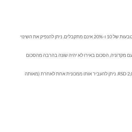
ניתן לבצע תשלומים במזומן במטבע מקומי (RSD) או באירו. יורו במזומן מתקבלים גם לתשלום, כולל מטבעות 1 ו-2 יורו, וכן 50 סנט. מטבעות של 10 ו-20% אינם מתקבלים. ניתן להנפיק את השינוי
הונגריה לגבול עם מקדוניה, הסכום באירו לא יהיה שונה בהרבה מהסכום
המכשיר האלקטרוני (TAG) נותן יתרון רק בנסיעה רציפה. אין הנחות בתשלום עבור התעריף. עלות המכשיר האלקטרוני היא RSD 2,022 (€17). ניתן להעביר אותו ממכונית אחת לאחרת (מאותה