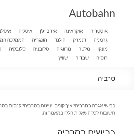
Ski
t
Autobahn
conten
אוֹסְטְרֵיָה
אוקראינה
אזרבייג'ן
אִיטַלִיָה
אִיסלַנ
גֶרמָנִיָה
דנמרק
הולנד
הונגריה
הממלכה המא
מונקו
מלטה
נורווגיה
סלובניה
סלובקיה
ס
רוּסִיָה
שבדיה
שוויץ
סרביה
כבישי אגרה בסרביה? איך קונים וינייטה בסרביה? קנסות ב
תשובות לכל השאלות הללו במאמר זה.
כבישים בסרביה