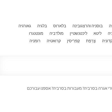
ה
בוסניה והרצגובינה
בלארוס
בלגיה
גאורגיה
יה
ליטא
ליכטנשטיין
מולדביה
מונטנגרו
דוניה
צָרְפַת
קַפרִיסִין
קרואטיה
רומניה
שרי אגרה בסרביה? מעבורות בסרביה? אספנו עבורכם