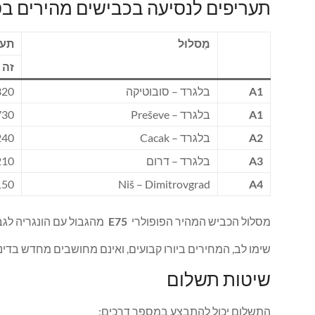
תעריפים לנסיעה בכבישים מהירים ב
מַסלוּל
תעריף
זה
A1
בלגרד – סובוטיקה
 (€ 3.00)
A1
בלגרד – Preševe
0 (€6.50)
A2
בלגרד – Cacak
 (€ 2.50)
A3
בלגרד – דרום
 (€ 2.00)
 (€ 1.50)
Niš – Dimitrovgrad
A4
מסלול הכביש המהיר הפופולרי
E75
מהגבול עם הונגריה לגבול עם מקדוניה (570 ק"מ) למכוניות נוס
שימו לב, המחירים ביורו קבועים, ואינם מחושבים מחדש בדינר
שיטות תשלום
התשלום יכול להתבצע במספר דרכים: