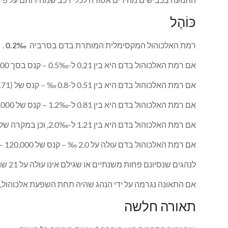
כּוֹהֶל
רמת האלכוהול המקסימלית המותרת בדם בסרביה
0.2‰
.
אם רמת האלכוהול בדם היא בין 0.21 ל-0.5‰ – קנס בסך 10,000 RSD (85 אירו).
אם רמת האלכוהול בדם היא בין 0.51 ל-0.8 ‰ – קנס של RSD 10,000 – 20,000 (€ 85-171).
אם רמת האלכוהול בדם היא בין 0.81 ל-1.2‰ – קנס של 20,000 – 40,000 RSD (171-341 יורו) או מאסר של עד 15 ימים.
אם רמת האלכוהול בדם היא בין 1.21 ל-2.0‰, וכן במקרה של סירוב לבדיקה רפואית בגין שכרות – קנס של 100,000 – 120,000 RSD (€ 853-1,024) או מאסר של עד 30 יום.
אם רמת האלכוהול בדם עולה על 2.0 ‰ – קנס של 120,000 – 140,000 RSD (1,024-1,194 יורו) או מאסר של 30 עד 60 יום, כמו גם שלילת הזכות לנהוג עד 10 חודשים.
לנהגים שנסיונם פחות משנתיים או שגילם אינו עולה על 21 שנים, רמת האלכוהול המותרת בדם היא 0.00‰.
אם התאונה נגרמה על ידי הנהג שהיה תחת השפעת אלכוהול, גובה הק
תאורה חלשה