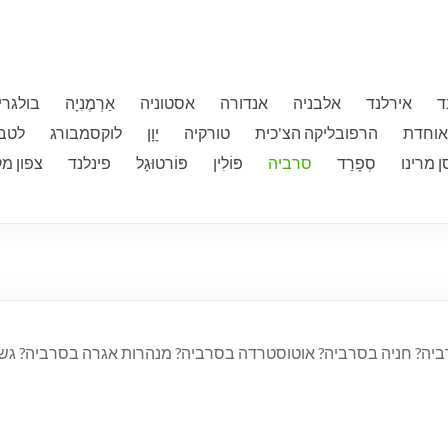
ד
אירלנד
אלבניה
אנדורה
אסטוניה
אַרְמֶנִיָה
בולגרי
וחדת
הרפובליקה הצ'כית
טורקיה
יָוָן
לוקסמבורג
לטב
ן מרינו
סְפָרַד
סרביה
פּוֹלִין
פּוֹרטוּגָל
פינלנד
צפון מק
סרביה? חניה בסרביה? אוטוסטרדה בסרביה? מנהרות אגרה בסרביה? ג