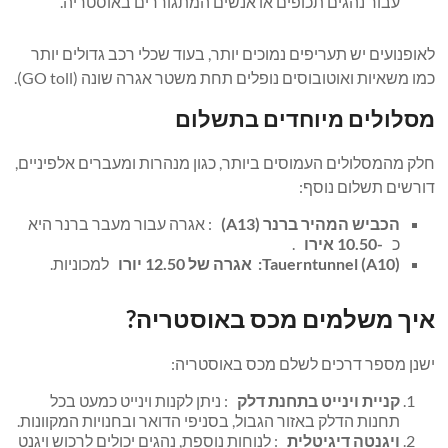
עבור נהגים תכופים או אנשים המתגוררים באוסטריה.
לאופנועים יש תעריפים נמוכים יותר, בעוד שכלי רכב גדולים יותר
כמו משאיות ואוטובוסים נופלים תחת משטר אגרה שונה (GO toll).
מסלולים מיוחדים בתשלום
חלק מהמסלולים העמוסים ביותר, כגון מנהרות ומעברים אלפיניים,
דורשים תשלום נוסף:
הכביש המהיר ברנר (A13)
: אגרה עבור מעבר ברנר היא
כ
-10.50 אירו
.
Tauerntunnel (A10): אגרה של
12.50 יורו
למכוניות.
איך משלמים מכס באוסטריה?
ישנן מספר דרכים לשלם מכס באוסטריה:
קניית וינייט בתחנת דלק
: ניתן לקנות וינייט כמעט בכל
תחנות הדלק באזור הגבול, בסניפי הדואר ובחנויות המקוונות.
ויגנטה דיגיטלית
: לנוחות נוספת, נהגים יכולים לרכוש ויגנט