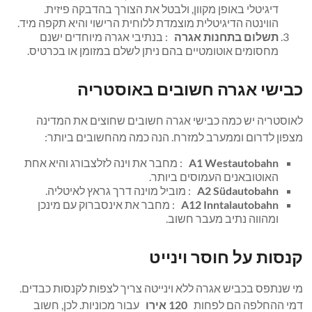
דיגיטלי באופן מקוון, ולבטל את הצורך בהדבקה פיזית.
הווינטה הדיגיטלית מוצמדת ללוחית הרישוי והיא תקפה מיד.
תשלום בתחנות אגרה
: בנתיבי אגרה מיוחדים ישנם
מחסומים אוטומטיים בהם ניתן לשלם במזומן או בכרטיס.
כבישי אגרה חשובים באוסטריה
לאוסטריה יש כמה כבישי אגרה חשובים שחוצים את המדינה
מצפון לדרום וממערב למזרח. הנה כמה מהחשובים ביותר:
A1 Westautobahn
: מחבר את וינה לזלצבורג והיא אחת
האוטובאנים העמוסים ביותר.
A2 Südautobahn
: מוביל מוינה דרך גראץ לאיטליה.
A12 Inntalautobahn
: מחבר את אינסברוק עם מינכן
ומהווה נתיב מעבר חשוב.
קנסות על חוסר וינייט
מי שנתפס בכביש אגרה ללא וינייטה צריך לצפות לקנסות כבדים.
דמי ההחלפה הם לפחות
120 אירו
עבור מכוניות. לכן, חשוב