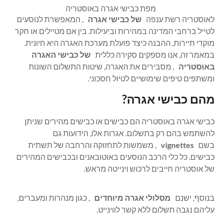
מפת כבישי אגרה באוסטריה
לאוסטריה רשת ענפה
של כבישי אגרה
, המאפשרת לנוסעים
לטייל ברחבי המדינה במהירות וביעילות. בין אם מטיילים או חקר
מוקדי תיירות, ההבנה כיצד פועלת מערכת האגרה היא חיונית.
במאמר זה, אנו מספקים סקירה כללית
של כבישי האגרה
באוסטריה
, מסבירים את האגרה, שיטות התשלום השונות
ומשתפים טיפים שימושיים לטיול חסכוני.
מהם כבישי אגרה?
כבישי אגרה באוסטריה הם כבישים או כבישים מהירים שניתן
להשתמש בהם רק בתשלום. אגרות אלו, הידועות גם
בשם
vignettes
, משמשות לתחזוקה והרחבה של תשתית
כבישים. כל כלי הרכב הנוסעים באוטובאנים ובכבישים המהירים
של אוסטריה חייבים לרכוש וינייטה מראש.
בנוסף, ישנם
מסלולי אגרה מיוחדים
, כגון מנהרות ומעברים,
עליהם נגבה תשלום ללא קשר לווינייט.