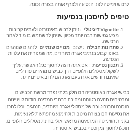
לרכוש וינייטה לפני הנסיעה ולצרף אותה בצורה נכונה.
טיפים לחיסכון בנסיעות
Vignette דיגיטלי
: ניתן לרכוש באינטרנט ולעתים קרובות
מציע גמישות רבה יותר מכיוון שניתן להשתמש בו מיד לאחר
הרכישה.
פתרונות חבילה
: ישנם
מנויים שנתיים
לנהגים שנוהגים
באופן קבוע בנתיבי אגרה מיוחדים, מה שמפחית את עלויות
הנסיעה.
תכנון נסיעות
: אם אתה רוצה לחסוך ככל האפשר, עליך
לשקול מסלולים חלופיים דרך כבישים מהירים פדרליים
שאינם דורשים אגרה. עם זאת, הם לרוב איטיים יותר.
כבישי אגרה באוסטריה הם חלק בלתי נפרד מרשת הכבישים
ומבטיחים תנועה בטוחה ומהירה ברחבי המדינה. הודות לווינייטה
הנכונה והבנה טובה של מסלולי אגרה מיוחדים, הנהגים יוכלו לתכנן
את נסיעותיהם בצורה מיטבית ולהימנע מהפתעות לא נעימות.
בקניית הווינייטה המתאימה מראש ואולי בחינת מסלולים חלופיים,
תוכלו לחסוך זמן וכסף בכבישי אוסטריה.