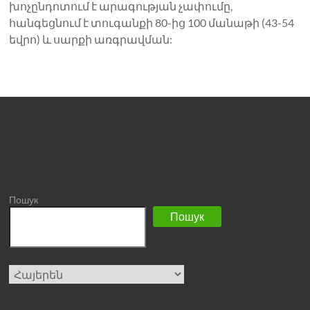
խոչընդոտում է արագության չափումը,
հանգեցնում է տուգանքի 80-ից 100 մանաթի (43-54
եվրո) և սարքի առգրավման:
Пошук
Пошук
Choose
a
language