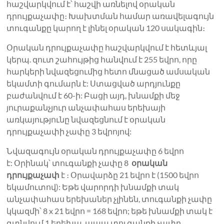
հաշվարկվում է՝ հաշվի առնելով օրական
դրույքաչափը։ Խախտման համար առավելագույն
տուգանքը կարող է լինել օրական 120 սակագին։
Օրական դրույքաչափը հաշվարկվում է հետևյալ
կերպ. զուտ շահույթից հանվում է 255 եվրո, որը
հարկերի նվազեցումից հետո մնացած ամսական
եկամտի գումարն է: Ստացված արդյունքը
բաժանվում է 60-ի: Բացի այդ, խնամքի մեջ
յուրաքանչյուր անչափահաս երեխայի
առկայությունը նվազեցնում է օրական
դրույքաչափի չափը 3 եվրոյով:
Նվազագույն օրական դրույքաչափը 6 եվրո
է: Օրինակ՝ տուգանքի չափը 8
օրական
դրույքաչափ
է ։ Օրավարձը 21 եվրո է (1500 եվրո
եկամուտով): Եթե ​​վարորդի խնամքի տակ
անչափահաս երեխաներ չլինեն, տուգանքի չափը
կկազմի՝ 8 x 21 եվրո = 168 եվրո; եթե խնամքի տակ է
գտնվում 1 երեխա, ապա տուգանքի չափը