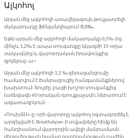
Ալկոհոլ
Արյան մեջ ալկոհոլի առավելագույն թույլատրելի
մակարդակը Ֆինլանդիայում
0,5‰
.
Եթե ​​արյան մեջ ալկոհոլի մակարդակը 0,5‰-ից
մինչև 1,2‰ է, ապա տուգանքը կկազմի 15-օրյա
սակագնից և վարորդական իրավունքից
զրկելուց։ ա>
Արյան մեջ ալկոհոլի 1,2 ‰ գերազանցումը
համարվում է ծանրացուցիչ հանգամանքներով
խախտում։ Տույժը, բացի խոշոր տուգանքից
(առնվազն 60 օրական դրույքաչափ), ներառում է
ազատազրկում։
«ՌուխՏՍ»-ը, որի վարորդը ալկոհոլ օգտագործել է,
արգելված է. Breathalyzer-ի տվյալները հիմք են
հանդիսանում վարորդին ավելի մանրամասն
վերլուծության համար ոստիկանության բաժին