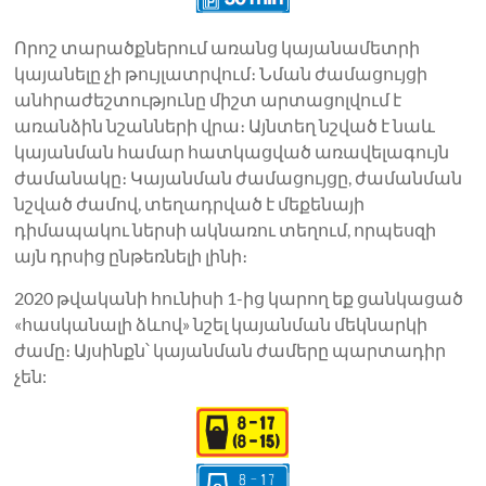
Որոշ տարածքներում առանց կայանամետրի
կայանելը չի ​​թույլատրվում։ Նման ժամացույցի
անհրաժեշտությունը միշտ արտացոլվում է
առանձին նշանների վրա։ Այնտեղ նշված է նաև
կայանման համար հատկացված առավելագույն
ժամանակը։ Կայանման ժամացույցը, ժամանման
նշված ժամով, տեղադրված է մեքենայի
դիմապակու ներսի ակնառու տեղում, որպեսզի
այն դրսից ընթեռնելի լինի։
2020 թվականի հունիսի 1-ից կարող եք ցանկացած
«հասկանալի ձևով» նշել կայանման մեկնարկի
ժամը։ Այսինքն՝ կայանման ժամերը պարտադիր
չեն: