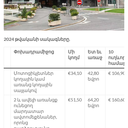
2024 թվականի սակագները.
Փոխադրամիջոց
Մի
Ետ եւ
10
կողմ
առաջ
ուղևոր
համար
Մոտոցիկլետներ
€34,10
42,80
€ 106,90
կողային կամ
եվրո
առանց կողային
սայլակով
2 և ավելի առանցք
€51,50
64,20
€ 160,60
ունեցող
եվրո
մարդատար
ավտոմեքենաներ,
որոնց