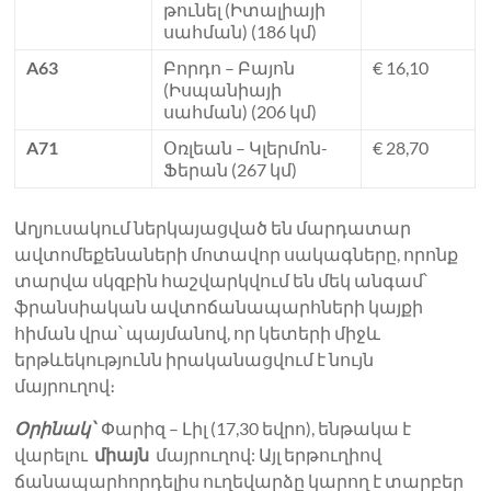
թունել (Իտալիայի
սահման) (186 կմ)
A63
Բորդո – Բայոն
€ 16,10
(Իսպանիայի
սահման) (206 կմ)
A71
Օռլեան – Կլերմոն-
€ 28,70
Ֆերան (267 կմ)
Աղյուսակում ներկայացված են մարդատար
ավտոմեքենաների մոտավոր սակագները, որոնք
տարվա սկզբին հաշվարկվում են մեկ անգամ՝
ֆրանսիական ավտոճանապարհների կայքի
հիման վրա՝ պայմանով, որ կետերի միջև
երթևեկությունն իրականացվում է նույն
մայրուղով։
Օրինակ՝
Փարիզ – Լիլ (17,30 եվրո), ենթակա է
վարելու
միայն
մայրուղով: Այլ երթուղիով
ճանապարհորդելիս ուղեվարձը կարող է տարբեր