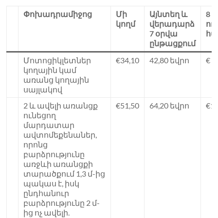
Փոխադրամիջոց
Մի
Այնտեղ և
8
կողմ
վերադարձ
ու
7 օրվա
հ
ընթացքում
Մոտոցիկլետներ
€34,10
42,80 եվրո
€ 1
կողային կամ
առանց կողային
սայլակով
2 և ավելի առանցք
€51,50
64,20 եվրո
€16
ունեցող
մարդատար
ավտոմեքենաներ,
որոնց
բարձրությունը
առջևի առանցքի
տարածքում 1,3 մ-ից
պակաս է, իսկ
ընդհանուր
բարձրությունը 2 մ-
ից ոչ ավելի.