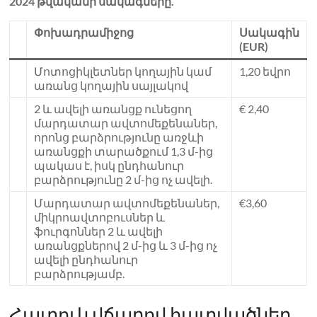
2024 թվականի սակագները.
Փոխադրամիջոց
Սակագին
(EUR)
Մոտոցիկլետներ կողային կամ
1,20 եվրո
առանց կողային սայլակով
2 և ավելի առանցք ունեցող
€ 2,40
մարդատար ավտոմեքենաներ,
որոնց բարձրությունը առջևի
առանցքի տարածքում 1,3 մ-ից
պակաս է, իսկ ընդհանուր
բարձրությունը 2 մ-ից ոչ ավելի.
Մարդատար ավտոմեքենաներ,
€3,60
միկրոավտոբուսներ և
ֆուրգոններ 2 և ավելի
առանցքներով 2 մ-ից և 3 մ-ից ոչ
ավելի ընդհանուր
բարձրությամբ.
Հատուկ վճարով հատվածներ