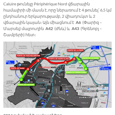
Caluire թունելը Périphérique Nord վճարային
համալիրի մի մասն է, որը ներառում է 4 թունել՝ 6,5 կմ
ընդհանուր երկարությամբ, 2 վիադուկտ և 2
վճարային կայան։ Այն միացնում է
A6
(Փարիզ –
Մարսել) մայրուղին
A42
(Ժնև) և
A43
(Գրենոբլ –
Շամբերի) հետ։