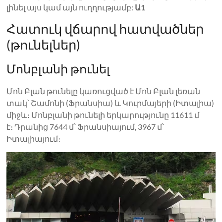
լինել այս կամ այն ​​ուղղությամբ:
Ա1
Հատուկ վճարով հատվածներ
(թունելներ)
Մոնբլանի թունել
Մոն Բլան թունելը կառուցված է Մոն Բլան լեռան
տակ՝ Շամոնի (Ֆրանսիա) և Կուրմայերի (Իտալիա)
միջև։ Մոնբլանի թունելի երկարությունը 11611 մ
է։ Դրանից 7644 մ՝ Ֆրանսիայում, 3967 մ՝
Իտալիայում։