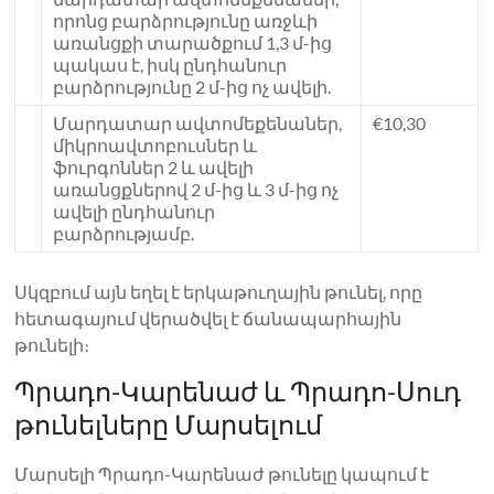
որոնց բարձրությունը առջևի
առանցքի տարածքում 1,3 մ-ից
պակաս է, իսկ ընդհանուր
բարձրությունը 2 մ-ից ոչ ավելի.
Մարդատար ավտոմեքենաներ,
€10,30
միկրոավտոբուսներ և
ֆուրգոններ 2 և ավելի
առանցքներով 2 մ-ից և 3 մ-ից ոչ
ավելի ընդհանուր
բարձրությամբ.
Սկզբում այն ​​եղել է երկաթուղային թունել, որը
հետագայում վերածվել է ճանապարհային
թունելի։
Պրադո-Կարենաժ և Պրադո-Սուդ
թունելները Մարսելում
Մարսելի Պրադո-Կարենաժ թունելը կապում է