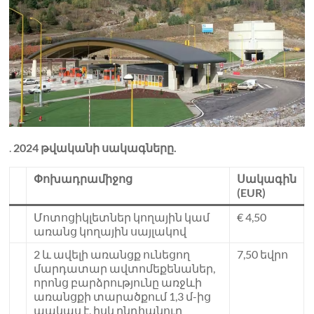
.
2024 թվականի սակագները.
Փոխադրամիջոց
Սակագին
(EUR)
Մոտոցիկլետներ կողային կամ
€ 4,50
առանց կողային սայլակով
2 և ավելի առանցք ունեցող
7,50 եվրո
մարդատար ավտոմեքենաներ,
որոնց բարձրությունը առջևի
առանցքի տարածքում 1,3 մ-ից
պակաս է, իսկ ընդհանուր