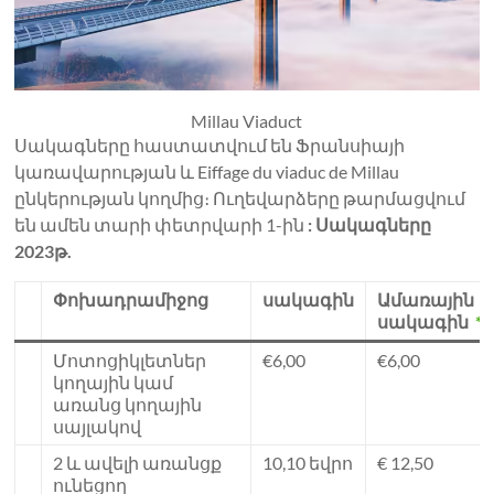
Millau Viaduct
Սակագները հաստատվում են Ֆրանսիայի
կառավարության և Eiffage du viaduc de Millau
ընկերության կողմից։ Ուղեվարձերը թարմացվում
են ամեն տարի փետրվարի 1-ին
: Սակագները
2023թ.
Փոխադրամիջոց
սակագին
Ամառային
սակագին
*
Մոտոցիկլետներ
€6,00
€6,00
կողային կամ
առանց կողային
սայլակով
2 և ավելի առանցք
10,10 եվրո
€ 12,50
ունեցող