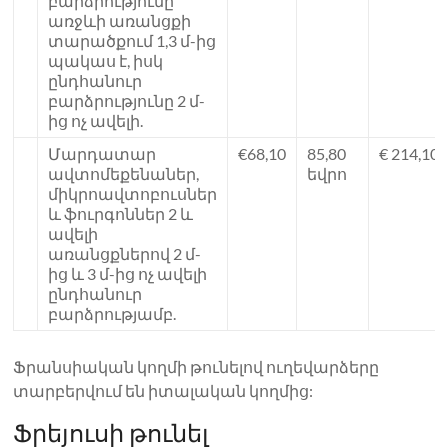
բարձրությունը
առջևի առանցքի
տարածքում 1,3 մ-ից
պակաս է, իսկ
ընդհանուր
բարձրությունը 2 մ-
ից ոչ ավելի.
Մարդատար
€68,10
85,80
€ 214,10
ավտոմեքենաներ,
եվրո
միկրոավտոբուսներ
և ֆուրգոններ 2 և
ավելի
առանցքներով 2 մ-
ից և 3 մ-ից ոչ ավելի
ընդհանուր
բարձրությամբ.
Ֆրանսիական կողմի թունելով ուղեվարձերը
տարբերվում են իտալական կողմից:
Ֆրեյուսի թունել