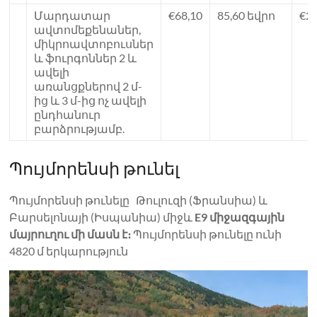
Մարդատար
€68,10
85,60 եվրո
€21
ավտոմեքենաներ,
միկրոավտոբուսներ
և ֆուրգոններ 2 և
ավելի
առանցքներով 2 մ-
ից և 3 մ-ից ոչ ավելի
ընդհանուր
բարձրությամբ.
Պույմորենսի թունել
Պույմորենսի թունելը Թուլուզի (Ֆրանսիա) և
Բարսելոնայի (Իսպանիա) միջև
E9 միջազգային
մայրուղու մի մասն է։
Պույմորենսի թունելը ունի
4820 մ երկարություն