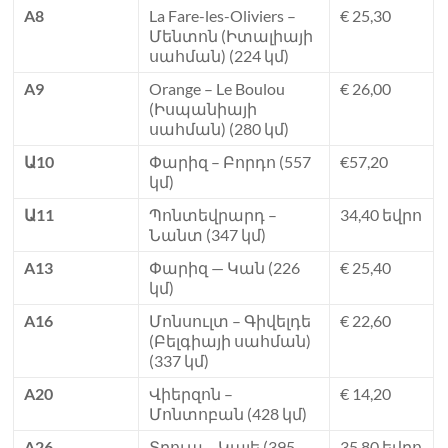
A8
La Fare-les-Oliviers –
€ 25,30
Մենտոն (Իտալիայի
սահման) (224 կմ)
A9
Orange – Le Boulou
€ 26,00
(Իսպանիայի
սահման) (280 կմ)
Ա10
Փարիզ – Բորդո (557
€57,20
կմ)
Ա11
Պոնտեվրարդ –
34,40 եվրո
Նանտ (347 կմ)
A13
Փարիզ — Կան (226
€ 25,40
կմ)
A16
Մոնսուլտ – Գիվելդե
€ 22,60
(Բելգիայի սահման)
(337 կմ)
A20
Վիերզոն –
€ 14,20
Մոնտոբան (428 կմ)
A26
Տրուա – Կալե (395
35,80 եվրո