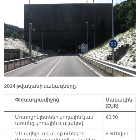
2024 թվականի սակագները.
Փոխադրամիջոց
Սակագին
(EUR)
Մոտոցիկլետներ կողային կամ
€3,90
առանց կողային սայլակով
2 և ավելի առանցք ունեցող
6,60 եվրո
մարդատար ավտոմեքենաներ,