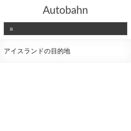
コ
Autobahn
ン
テ
ン
ツ
メ
へ
ニ
ス
ュ
キ
ー
ッ
アイスランドの目的地
プ