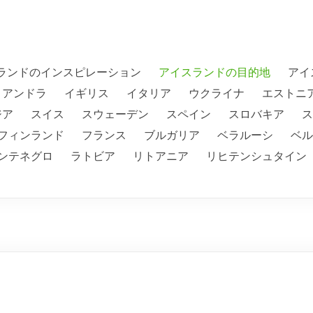
ランドのインスピレーション
アイスランドの目的地
アイ
アンドラ
イギリス
イタリア
ウクライナ
エストニ
ジア
スイス
スウェーデン
スペイン
スロバキア
ス
フィンランド
フランス
ブルガリア
ベラルーシ
ベル
ンテネグロ
ラトビア
リトアニア
リヒテンシュタイン