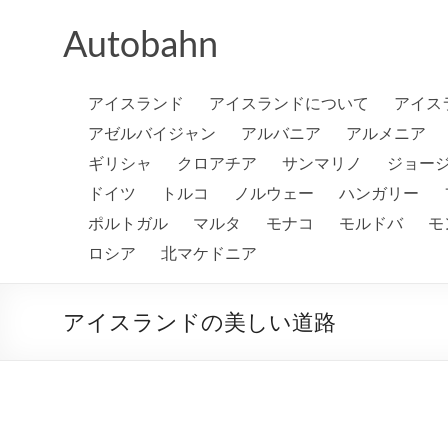
コ
ン
Autobahn
テ
ン
ツ
アイスランド
アイスランドについて
アイス
へ
ス
アゼルバイジャン
アルバニア
アルメニア
キ
ギリシャ
クロアチア
サンマリノ
ジョー
ッ
プ
ドイツ
トルコ
ノルウェー
ハンガリー
ポルトガル
マルタ
モナコ
モルドバ
モ
ロシア
北マケドニア
アイスランドの美しい道路