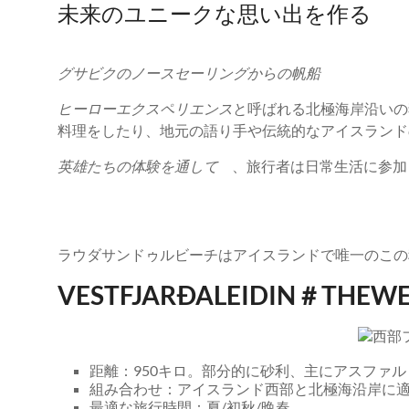
未来のユニークな思い出を作る
グサビクのノースセーリングからの帆船
ヒーローエクスペリエンス
と呼ばれる北極海岸沿い
料理をしたり、地元の語り手や伝統的なアイスランド
英雄たちの体験を通して
、旅行者は日常生活に参加
ラウダサンドゥルビーチはアイスランドで唯一のこの
VESTFJARÐALEIDIN＃THEW
距離：950キロ。部分的に砂利、主にアスファル
組み合わせ：アイスランド西部と北極海沿岸に
最適な旅行時間：夏/初秋/晩春