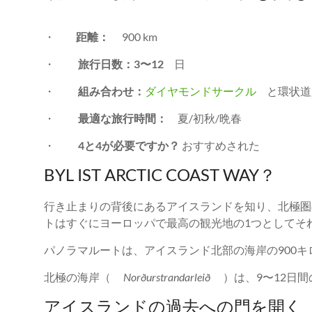
・
距離：
900 km
・
旅行日数：3〜12
日
・
組み合わせ：
ダイヤモンドサークル
と環状道
・
最適な旅行時間：
夏/初秋/晩春
・
4と4が必要ですか？
おすすめされた
BYL IST ARCTIC COAST WAY？
行き止まりの背後にあるアイスランドを知り、北極圏
トはすぐにヨーロッパで最高の観光地の1つとしてそ
パノラマルートは、アイスランド北部の海岸の900キ
北極の海岸（
Norðurstrandarleið
）は、9〜12日間
アイスランドの過去への門を開く