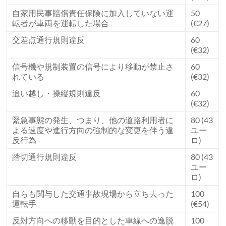
自家用民事賠償責任保険に加入していない運
50
転者が車両を運転した場合
(€27)
交差点通行規則違反
60
(€32)
信号機や規制装置の信号により移動が禁止さ
60
れている
(€32)
追い越し・操縦規則違反
60
(€32)
緊急事態の発生、つまり、他の道路利用者に
80 (43
よる速度や進行方向の強制的な変更を伴う違
ユー
反行為
ロ)
踏切通行規則違反
80 (43
ユー
ロ)
自らも関与した交通事故現場から立ち去った
100
運転手
(€54)
反対方向への移動を目的とした車線への逸脱
100