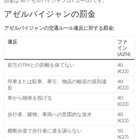
罰金は 50 アゼルバイジャン (27 ユーロ) です。
アゼルバイジャンの罰金
アゼルバイジャンの交通ルール違反に対する罰金:
違反
ファ
イン
(AZN)
前方のTMとの距離を保てない
40
(€22)
停車または駐車、牽引、物品の輸送の規則違
40
反
(€22)
車から物体を投げる
40
(€22)
歩行者、建物、車両への意図的な放水
40
(€22)
横断歩道で歩行者に道を譲らない
50
(€27)