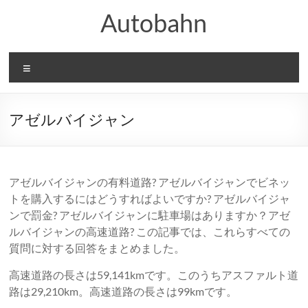
コ
Autobahn
ン
テ
ン
ツ
メ
へ
ニ
ス
ュ
キ
ー
ッ
アゼルバイジャン
プ
アゼルバイジャンの有料道路? アゼルバイジャンでビネッ
トを購入するにはどうすればよいですか? アゼルバイジャ
ンで罰金? アゼルバイジャンに駐車場はありますか？アゼ
ルバイジャンの高速道路? この記事では、これらすべての
質問に対する回答をまとめました。
高速道路の長さは59,141kmです。このうちアスファルト道
路は29,210km。高速道路の長さは99kmです。