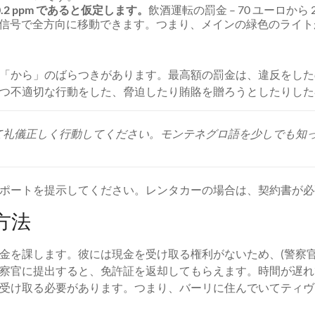
2 ppm であると仮定します。
飲酒運転の罰金 – 70 ユーロから
青信号で全方向に移動できます。つまり、メインの緑色のライ
「から」のばらつきがあります。最高額の罰金は、違反をした
つ不適切な行動をした、脅迫したり賄賂を贈ろうとしたりした
て礼儀正しく行動してください。モンテネグロ語を少しでも知
ポートを提示してください。レンタカーの場合は、契約書が必
方法
金を課します。彼には現金を受け取る権利がないため、(警察官
察官に提出すると、免許証を返却してもらえます。時間が遅れ
受け取る必要があります。つまり、バーリに住んでいてティヴ