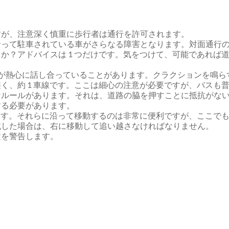
すが、注意深く慎重に歩行者は通行を許可されます。
沿って駐車されている車がさらなる障害となります。対面通行
か？アドバイスは 1 つだけです。気をつけて、可能であれば
が熱心に話し合っていることがあります。クラクションを鳴ら
く、約 1 車線です。ここは細心の注意が必要ですが、バスも
なルールがあります。それは、道路の脇を押すことに抵抗がな
する必要があります。
ります。それらに沿って移動するのは非常に便利ですが、ここで
滅した場合は、右に移動して追い越さなければなりません。
置を警告します。