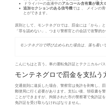
ドライバーの血液中の
アルコール含有量が最大 0.
追加セクションのある信号機
では 、 メインの
とができます。
原則として、モンテネグロでは、罰金には「から」と
「罪を認めない」、つまり警察官との会話で攻撃的か
モンテネグロで呼び止められた場合は、落ち着い
こんにちはと言う。車の運転免許証とテクニカルパス
モンテネグロで罰金を支払う
交通規則に違反した場合、警察官は免許を剥奪し、罰
郵便局に行く必要があります。支払い後、領収書を警
ことができますが、拘留された市の警察署で免許証を
免許証を受け取らなければなりません。