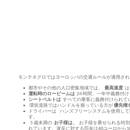
モンテネグロではヨーロッパの交通ルールが適用され
都市やその他の人口密集地域では、
最高速度
は 
運転時のロービームは
24 時間、一年中義務付
シートベルトは
すべての乗客に義務付けられてい
環状道路ではハンドルを握っている方が
優先権
ドライバーは ハンズフリーシステムを使用して
す。
5 歳未満の
お子様は、
お子様を乗せられる特別
れています。違反に対する罰金は40ユーロから1