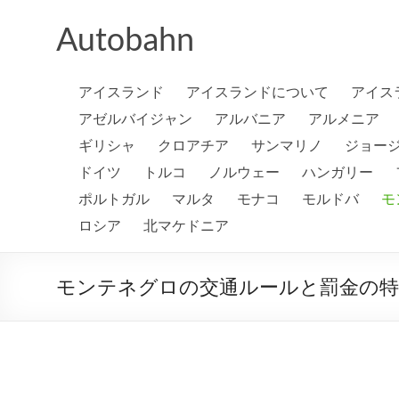
コ
ン
Autobahn
テ
ン
ツ
アイスランド
アイスランドについて
アイス
へ
ス
アゼルバイジャン
アルバニア
アルメニア
キ
ギリシャ
クロアチア
サンマリノ
ジョー
ッ
プ
ドイツ
トルコ
ノルウェー
ハンガリー
ポルトガル
マルタ
モナコ
モルドバ
モ
ロシア
北マケドニア
モンテネグロの交通ルールと罰金の特