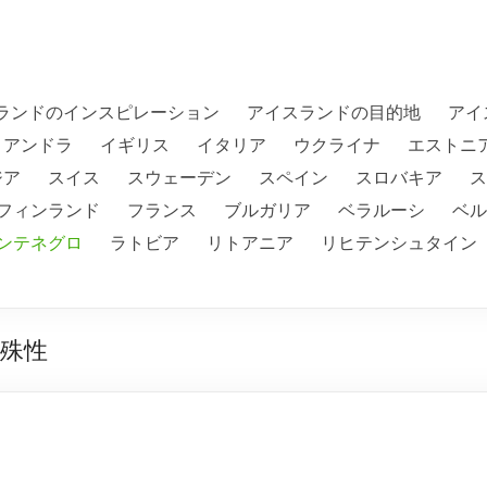
ランドのインスピレーション
アイスランドの目的地
アイ
アンドラ
イギリス
イタリア
ウクライナ
エストニ
ジア
スイス
スウェーデン
スペイン
スロバキア
ス
フィンランド
フランス
ブルガリア
ベラルーシ
ベル
ンテネグロ
ラトビア
リトアニア
リヒテンシュタイン
殊性