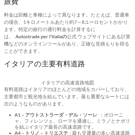
旅費
料金は距離と車種によって異なります。たとえば、普通車
の場合、1キロメートルあたり約7～8ユーロセントかかり
ます。特定の旅行の通行料金を計算するに
は、
Autostrade per l’Italiaの
公式 ウェブサイトにある計算
機などのオンラインツールがあり、正確な見積もりを得る
ことができます。
イタリアの主要有料道路
イタリアの高速道路地図
有料道路はイタリアのほとんどの地域をカバーしており、
主要都市と観光地を結んでいます。最も重要なルートには
次のようなものがあります。
A1 – アウトストラーダ・デル・ソーレ
：ボローニ
ャ、フィレンツェ、ローマを通過し、ミラノとナポリ
を結ぶイタリア最長の高速道路です。
A4 – トリノ – トリエステ
: 最も交通量の多い高速道路