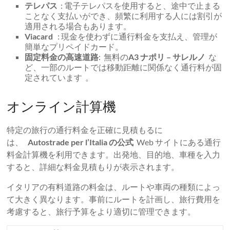
テレパス
: 電子テレパスを使用すると、途中で止まる
ことなく支払いができ、頻繁に利用する人には割引が
適用される場合もあります。
Viacard
: 現金を使わずに通行料金を支払え、管理が
簡単なプリペイドカード。
固定料金の高速道路
: 無料の
A3 ナポリ – サレルノ
な
ど、一部のルートでは移動距離に関係なく通行料が固
定されています 。
オンライン計算機
特定の旅行の通行料金を正確に見積もるに
は、
Autostrade per l’Italia の公式
Web サイトにある通行
料金計算機を利用できます。出発地、目的地、車種を入力
すると、詳細な料金見積もりが表示されます。
イタリアの有料道路の料金は、ルートや車両の種類によっ
て大きく異なります。事前にルートを計画し、旅行費用を
考慮すると、旅行予算をより適切に管理できます。