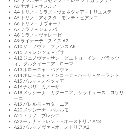
A2 サレルモ – コゼンツァ – レッジョ カラブリア
A3 ナポリ – サレルノ
A4 トリノ – ミラノ – ヴェネツィア – トリエステ
A5 トリノ – アオスタ – モンテ・ビアンコ
A6 トリノ – サヴォーナ
A7 ミラノ – ジェノバ
A8 ミラノ – ヴァレーゼ
A9 ライナーテ – スイス A2
A10 ジェノヴァ – フランス A8
A11 フィレンツェ – ピサ
A12 ジェノヴァ – サン・ピエトロ・イン・パラッツ
ィ、タルクイーニア – ローマ
A13 ボローニャ – パドヴァ
A14 ボローニャ – アンコーナ – バーリ – ターラント
A15 パルマ – スペツィア
A16 ナポリ – カノーザ
A18 メッシーナ – カターニア、シラキュース – ロゾリ
ーニ
A19 パレルモ – カターニア
A20 メッシーナ – パレルモ
A21 トリノ – ブレシア
A22 モデナ – トレント – オーストリア A13
A23 パルマノヴァ – オーストリア A2