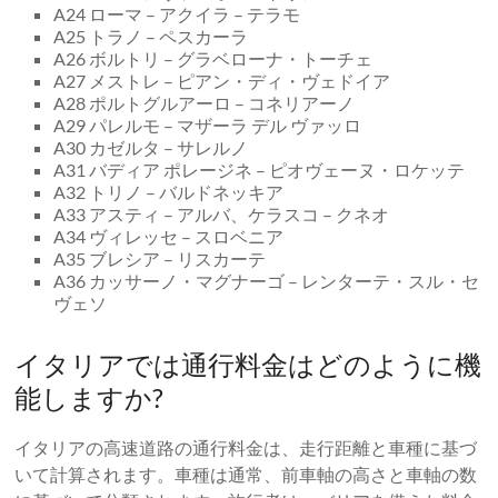
A24 ローマ – アクイラ – テラモ
A25 トラノ – ペスカーラ
A26 ボルトリ – グラベローナ・トーチェ
A27 メストレ – ピアン・ディ・ヴェドイア
A28 ポルトグルアーロ – コネリアーノ
A29 パレルモ – マザーラ デル ヴァッロ
A30 カゼルタ – サレルノ
A31 バディア ポレージネ – ピオヴェーヌ・ロケッテ
A32 トリノ – バルドネッキア
A33 アスティ – アルバ、ケラスコ – クネオ
A34 ヴィレッセ – スロベニア
A35 ブレシア – リスカーテ
A36 カッサーノ・マグナーゴ – レンターテ・スル・セ
ヴェソ
イタリアでは通行料金はどのように機
能しますか?
イタリアの高速道路の通行料金は、走行距離と車種に基づ
いて計算されます。車種は通常、前車軸の高さと車軸の数