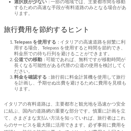
選択肢が少ない
: 一部の地域では、主要都市間を移動
するための高速な手段が有料道路のみとなる場合があ
ります。
旅行費用を節約するヒント
Telepass を使用する
: イタリアの高速道路を頻繁に利
用する場合、Telepass を使用すると時間を節約でき、
料金所での待ち行列を避けることができます。
公道での移動
: 可能であれば、無料ですが移動時間が
長くなる可能性がある代替の公道の使用を検討してく
ださい。
料金を確認する
: 旅行前に料金計算機を使用して旅行
を計画し、予期せぬ出費を避けるために費用を見積も
ります。
イタリアの有料道路は、主要都市と観光地を迅速かつ安全
に結ぶ、国内の道路網の重要な部分です。慎重に計画を立
て、さまざまな支払い方法を知っていれば、旅行者はこれ
らのサービスを最大限に活用できます。必ず事前に費用を