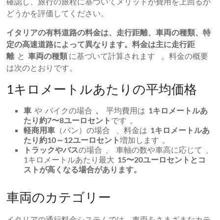
確認し、旅行の旅程に基づいてメリットが費用を上回るか
どうかを評価してください。
イタリアの有料道路の料金は、走行距離、車両の種類、特
定の高速道路によって異なります。料金は主に
走行距
離
と
車両の種類
に基づいて計算されます 。料金の概要
は次のとおりです。
1キロメートルあたりの平均価格
車
や バイクの場合
、
平均費用は
1キロメートルあ
たり約7〜8ユーロセント
です 。
軽商用車
（バン）の場合 、料金は
1キロメートルあ
たり約10～12ユーロセント
増加します 。
トラックやバス
の場合 、 車軸の数や車高に応じて 、
1キロメートルあたり最大
15〜20ユーロセントとコ
ストが高くなる場合があります。
車両のカテゴリー
イタリアの通行料金システムでは、車両をさまざまなカテ