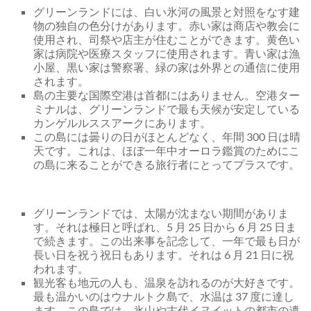
グリーンランドには、白い氷河の風景と対照をなす建
物の独自の色分けがあります。赤い家は商店や教会に
使用され、司祭や店主が住むことができます。黄色い
家は病院や医療スタッフに使用されます。青い家は漁
小屋、黒い家は警察署、緑の家は外界との通信に使用
されます。
島の主要な国際空港は首都にはありません。空港ター
ミナルは、グリーンランドで最も天候が安定している
カンゲルルススアークにあります。
この島には曇りの日がほとんどなく、年間 300 日は晴
天です。これは、ほぼ一年中オーロラ鑑賞のためにこ
の島に来ることができる旅行者にとってプラスです。
グリーンランドでは、太陽が沈まない期間がありま
す。それは極日と呼ばれ、5 月 25 日から 6 月 25 日ま
で続きます。この出来事を記念して、一年で最も日が
長い日を祝う祝日もあります。それは 6 月 21 日に祝
われます。
観光客も地元の人も、温泉を訪れるのが大好きです。
最も温かいのはウナルトク島で、水温は 37 度に達し
ます。この島では、氷山や古代イヌイットの都市の遺