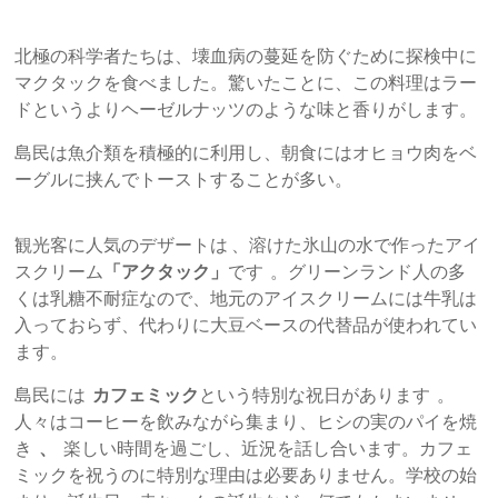
北極の科学者たちは、壊血病の蔓延を防ぐために探検中に
マクタックを食べました。驚いたことに、この料理はラー
ドというよりヘーゼルナッツのような味と香りがします。
島民は魚介類を積極的に利用し、朝食にはオヒョウ肉をベ
ーグルに挟んでトーストすることが多い。
観光客に人気のデザートは 、溶けた氷山の水で作ったアイ
スクリーム
「アクタック」
です 。グリーンランド人の多
くは乳糖不耐症なので、地元のアイスクリームには牛乳は
入っておらず、代わりに大豆ベースの代替品が使われてい
ます。
島民には
カフェミック
という特別な祝日があります 。
人々はコーヒーを飲みながら集まり、ヒシの実のパイを焼
き
、
楽しい時間を過ごし、近況を話し合います。カフェ
ミックを祝うのに特別な理由は必要ありません。学校の始