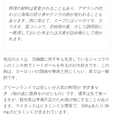
料理の材料は変更されることもあり、アザラシの代
わりに海鳥の切り身やクジラの肉が使われることも
あります。肉に加えて、スープにはジャガイモ、タ
マネギ、黒コショウ、月桂樹の葉、そして調理前に
一晩浸しておいた米または大麦が詰め物として使わ
れます。
地元の人々は、北極圏に何千年も生息しているジャコウウ
シのミンチ肉でミートボールを作るのが大好きです。この
肉は、ヨーロッパの鶏肉や豚肉と同じくらい、島では一般
的です。
グリーンランドでは珍しいが人気の料理が
マクタッ
ク
（鯨の皮に脂身をのせたもの）です。通常は生で食べ
ますが、観光客は準備不足のため漬け物にすることがあり
ます。マクタックはビタミン C が豊富で、100 g あたり 38
mg のビタミン C が含まれています。