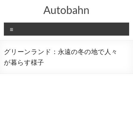
コ
Autobahn
ン
テ
ン
ツ
メ
へ
ニ
ス
ュ
キ
ー
ッ
グリーンランド：永遠の冬の地で人々
プ
が暮らす様子