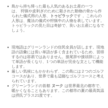
島から持ち帰った最も人気のあるお土産の一つ
は、 狩猟や皮剥ぎのために殺された動物の骨から作
られた儀式用の人形、
トゥピラック
です 。これらの
人形は、魔法の儀式や狩猟中の人物を表しています。
トゥピラックの見た目は奇妙で、良いお土産になるで
しょう。
現地語はグリーンランドの住民全員が話します。現地
語の語彙には長い単語が多く含まれているため、習得
するのは容易ではありません。接尾辞や接頭辞によっ
て単語が長くなり、1 つの単語が完全な文として機能
します。
厳しい気候にもかかわらず、この島には 2 つのゴルフ
コースがあり、世界で最も辺鄙なゴルフコースと考え
られています。
グリーンランドの首都
ヌーク
は世界最北の都市で、
暖かくなることもあります。この都市の夏の最高気温
は摂氏プラス21度です。