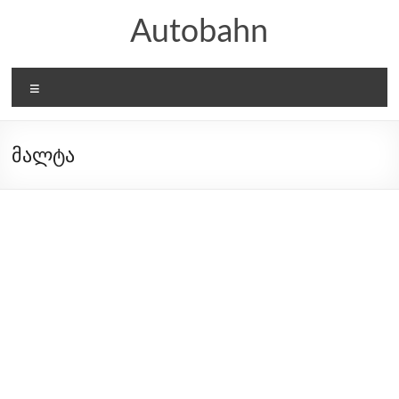
Skip
Autobahn
to
content
Menu
მალტა