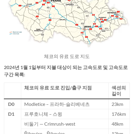
체코의 유료 도로 지도
2024년 1월 1일부터 지불 대상이 되는 고속도로 및 고속도로
구간 목록:
체코의 유료 도로 진입/출구 지점
섹션의
길이
D0
Modletice – 프라하-슬리베네츠
23km
D1
프루호니체 – 스윙
176km
비둘기 — Crimrush-west
48km
Říkovice – Říkovice
12km