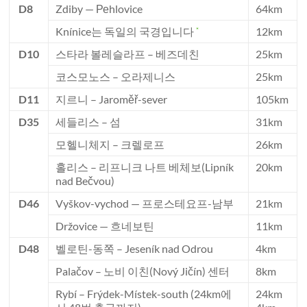
D8
Zdiby — Реhlovice
64km
Knínice는 독일의 국경입니다
12km
*
D10
스타라 볼레슬라프 – 베즈데친
25km
코스모노스 – 오라제니스
25km
D11
지르니 – Jaroměř-sever
105km
D35
세들리스 – 섬
31km
모헬니체지 – 크렐로프
26km
홀리스 – 리프니크 나트 베체보(Lipník
20km
nad Bečvou)
D46
Vyškov-vychod — 프로스테요프-남부
21km
Držovice — 흐네보틴
11km
D48
벨로틴-동쪽 – Jeseník nad Odrou
4km
Palačov – 노비 이친(Nový Jičín) 센터
8km
Rybí – Frýdek-Místek-south (24km에
24km