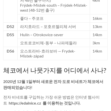
서 48번 출구까지)
4km
Frýdek-Místek-south – Frýdek-Místek-
west (48-52번 출구)
좋다 – 주코프
16km
D52
라지흐라드 – 포호르젤리체 서버
13km
D55
Hulín – Otrokovice-sever
14km
오트로코비체-동부 – 나파제들라
3km
D56
오스트라바-흐라보바 — Frydek-
14km
Mistek-západ
체코에서 나뭇가지를 어디에서 사나?
2020년 12월 1일부터 새로운 전자 도로 비네트가 체코에서
판매되었습니다!
전자 비네트를 구입하는 가장 쉬운 방법은 인터넷 웹사이
트
https://edalnice.cz 를 이용하는 것입니다.