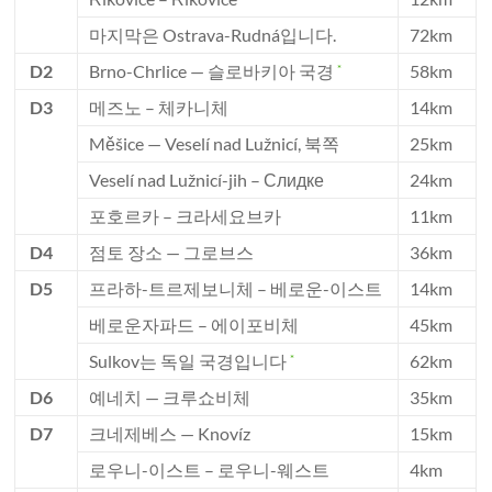
마지막은 Ostrava-Rudná입니다.
72km
D2
Brno-Chrlice — 슬로바키아 국경
58km
*
D3
메즈노 – 체카니체
14km
Měšice — Veselí nad Lužnicí, 북쪽
25km
Veselí nad Lužnicí-jih – Слидке
24km
포호르카 – 크라세요브카
11km
D4
점토 장소 — 그로브스
36km
D5
프라하-트르제보니체 – 베로운-이스트
14km
베로운자파드 – 에이포비체
45km
Sulkov는 독일 국경입니다
62km
*
D6
예네치 — 크루쇼비체
35km
D7
크네제베스 — Knovíz
15km
로우니-이스트 – 로우니-웨스트
4km