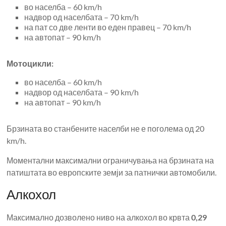
во населба – 60 km/h
надвор од населбата – 70 km/h
на пат со две ленти во еден правец – 70 km/h
на автопат – 90 km/h
Мотоцикли:
во населба – 60 km/h
надвор од населбата – 90 km/h
на автопат – 90 km/h
Брзината во станбените населби не е поголема од 20
km/h.
Моментални максимални ограничувања на брзината на
патиштата во европските земји за патнички автомобили.
Алкохол
Максимално дозволено ниво на алкохол во крвта
0,29