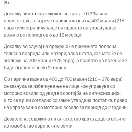
‰
.
Доколку нивото на алкохол во крвта е 0,3 ‰ или
повисоко, ќе се изрече парична казна од 400 маани (216
евра) или ограничување на правото на управување
возило во период од 6 до 12 месеци.
Доколку во случај на прекршок е причинета полесна
телесна повреда или материјална штета, казната ќе се
зголеми на 700 маани (378 евра), а правото на возење ќе
биде ограничено до 2 години.
Со парична казна од 400 до 700 маани (216 – 378 евра)
се казнува за избегнување на лице кое управува со
моторно возило од увид во состојба на интоксикација,
што се врши согласно со закон утврдена постапка. право
на управување со моторно возило за период до 2 години.
Дозволена содржина на алкохол во крвта додека возите
автомобил во европските земји.