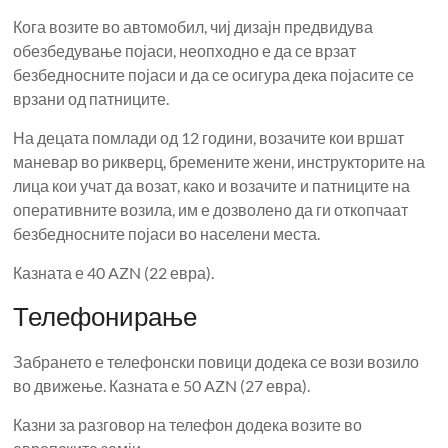
Кога возите во автомобил, чиј дизајн предвидува
обезбедување појаси, неопходно е да се врзат
безбедносните појаси и да се осигура дека појасите се
врзани од патниците.
На децата помлади од 12 години, возачите кои вршат
маневар во рикверц, бремените жени, инструкторите на
лица кои учат да возат, како и возачите и патниците на
оперативните возила, им е дозволено да ги откопчаат
безбедносните појаси во населени места.
Казната е 40 AZN (22 евра).
Телефонирање
Забрането е телефонски повици додека се вози возило
во движење. Казната е 50 AZN (27 евра).
Казни за разговор на телефон додека возите во