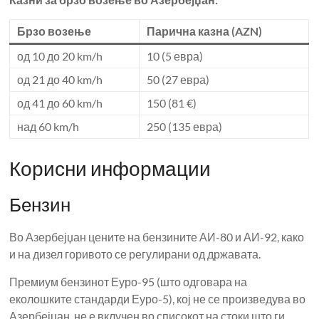
Брзо возење
Парична казна (AZN)
од 10 до 20 km/h
10 (5 евра)
од 21 до 40 km/h
50 (27 евра)
од 41 до 60 km/h
150 (81 €)
над 60 km/h
250 (135 евра)
Корисни информации
Бензин
Во Азербејџан цените на бензините АИ-80 и АИ-92, како
и на дизел горивото се регулирани од државата.
Премиум бензинот Еуро-95 (што одговара на
еколошките стандарди Еуро-5), кој не се произведува во
Азербејџан, не е вклучен во списокот на стоки што ги