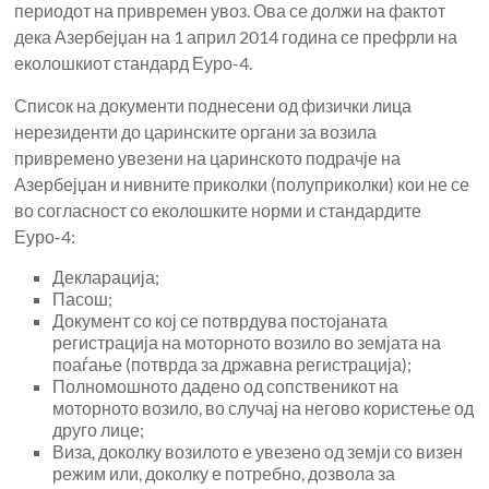
периодот на привремен увоз. Ова се должи на фактот
дека Азербејџан на 1 април 2014 година се префрли на
еколошкиот стандард Еуро-4.
Список на документи поднесени од физички лица
нерезиденти до царинските органи за возила
привремено увезени на царинското подрачје на
Азербејџан и нивните приколки (полуприколки) кои не се
во согласност со еколошките норми и стандардите
Еуро-4:
Декларација;
Пасош;
Документ со кој се потврдува постојаната
регистрација на моторното возило во земјата на
поаѓање (потврда за државна регистрација);
Полномошното дадено од сопственикот на
моторното возило, во случај на негово користење од
друго лице;
Виза, доколку возилото е увезено од земји со визен
режим или, доколку е потребно, дозвола за