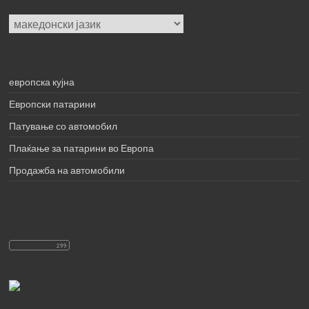
Choose
a
language
европска кујна
Европски патарини
Патување со автомобил
Плаќање за патарини во Европа
Продажба на автомобили