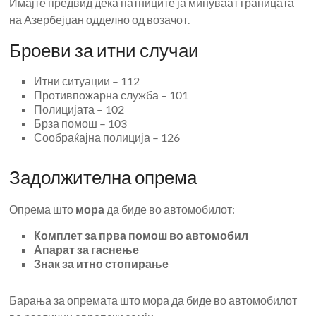
Имајте предвид дека патниците ја минуваат границата
на Азербејџан одделно од возачот.
Броеви за итни случаи
Итни ситуации – 112
Противпожарна служба – 101
Полицијата – 102
Брза помош – 103
Сообраќајна полиција – 126
Задолжителна опрема
Опрема што
мора
да биде во автомобилот:
Комплет за прва помош во автомобил
Апарат за гаснење
Знак за итно стопирање
Барања за опремата што мора да биде во автомобилот