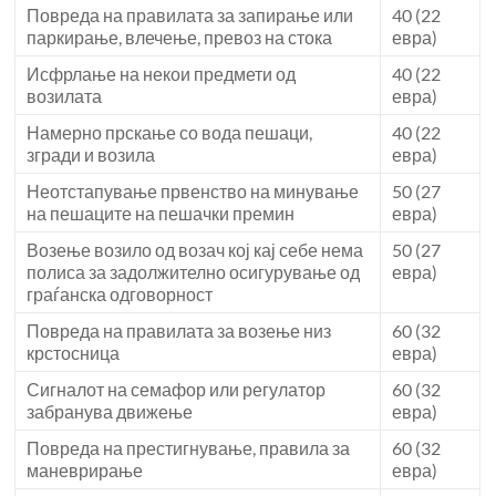
Повреда на правилата за запирање или
40 (22
паркирање, влечење, превоз на стока
евра)
Исфрлање на некои предмети од
40 (22
возилата
евра)
Намерно прскање со вода пешаци,
40 (22
згради и возила
евра)
Неотстапување првенство на минување
50 (27
на пешаците на пешачки премин
евра)
Возење возило од возач кој кај себе нема
50 (27
полиса за задолжително осигурување од
евра)
граѓанска одговорност
Повреда на правилата за возење низ
60 (32
крстосница
евра)
Сигналот на семафор или регулатор
60 (32
забранува движење
евра)
Повреда на престигнување, правила за
60 (32
маневрирање
евра)