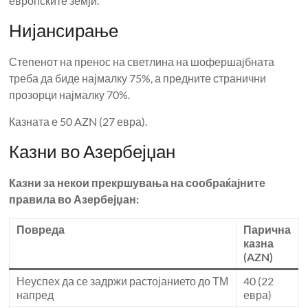
европските земји.
Нијансирање
Степенот на пренос на светлина на шофершајбната
треба да биде најмалку 75%, а предните странични
прозорци најмалку 70%.
Казната е 50 AZN (27 евра).
Казни во Азербејџан
Казни за некои прекршувања на сообраќајните
правила во Азербејџан:
Повреда
Парична
казна
(AZN)
Неуспех да се задржи растојанието до ТМ
40 (22
напред
евра)