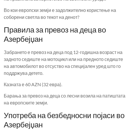
Во кои европски земји е задолжително користење на
соборени светла во текот на денот?
Правила за превоз на деца во
Азербејџан
Забрането е превоз на деца под 12-годишна возраст на
задното седиште на мотоцикл или на предното седиште
на автомобилот во отсуство на специјален уред што го
поддржува детето.
Казната е 60 AZN (32 евра).
Барања за превоз на деца со лесни возила на патиштата
на европските земји.
Употреба на безбедносни појаси во
Азербејџан