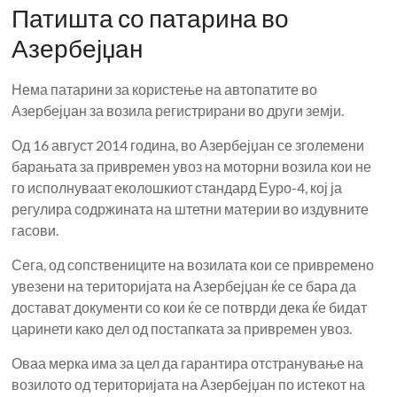
Патишта со патарина во
Азербејџан
Нема патарини за користење на автопатите во
Азербејџан за возила регистрирани во други земји.
Од 16 август 2014 година, во Азербејџан се зголемени
барањата за привремен увоз на моторни возила кои не
го исполнуваат еколошкиот стандард Еуро-4, кој ја
регулира содржината на штетни материи во издувните
гасови.
Сега, од сопствениците на возилата кои се привремено
увезени на територијата на Азербејџан ќе се бара да
достават документи со кои ќе се потврди дека ќе бидат
царинети како дел од постапката за привремен увоз.
Оваа мерка има за цел да гарантира отстранување на
возилото од територијата на Азербејџан по истекот на