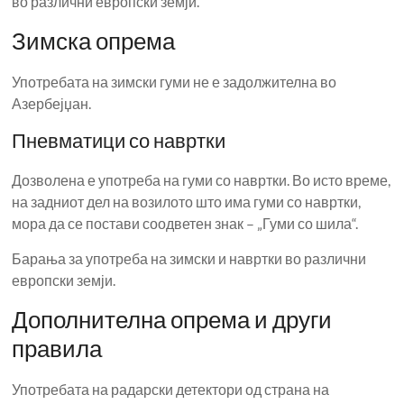
во различни европски земји.
Зимска опрема
Употребата на зимски гуми не е задолжителна во
Азербејџан.
Пневматици со навртки
Дозволена е употреба на гуми со навртки. Во исто време,
на задниот дел на возилото што има гуми со навртки,
мора да се постави соодветен знак – „Гуми со шила“.
Барања за употреба на зимски и навртки во различни
европски земји.
Дополнителна опрема и други
правила
Употребата на радарски детектори од страна на