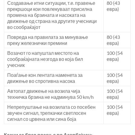
Создавање итни ситуации, т.е. правење
80 (43
прекршоци кои повлекуваат присилна
евра)
промена на брзината и насоката на
движење од страна на другите учесници
во сообраќајот
Повреда на правилата за минување
80 (43
преку железнички премини
евра)
Возачот го напуштал местото на
100 (54
сообраќајната незгода во која бил
евра)
учесник
Поаѓање кон лентата наменета за
100 (54
движење во спротивна насока
евра)
Автопат движење на возила чија
100 (54
техничка брзина не надминува 50 km/h
евра)
Непрепуштање на возилата со посебен
100 (54
звучен сигнал, трепкачки светлосен
евра)
сигнал со црвена или сина боја
Казни за брзо возење во Азербејџан: