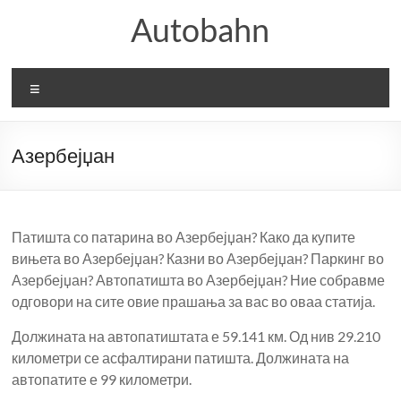
Skip
Autobahn
to
content
Menu
Азербејџан
Патишта со патарина во Азербејџан? Како да купите
вињета во Азербејџан? Казни во Азербејџан? Паркинг во
Азербејџан? Автопатишта во Азербејџан? Ние собравме
одговори на сите овие прашања за вас во оваа статија.
Должината на автопатиштата е 59.141 км. Од нив 29.210
километри се асфалтирани патишта. Должината на
автопатите е 99 километри.