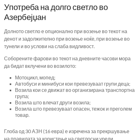
Употреба на долго светло во
Азербејџан
Долното светло е опционално при возење во текот на
денот и задолжително при возење ноќе, при возење во
тунели и во услови на слаба видливост.
Соборените фарови во текот на дневните часови мора
да бидат вклучени во возилото:
Мотоцикл, мопед;
Автобуси и минибуси кои превезуваат групи деца;
Возила кои се движат во организирана транспортна
група;
Возила што влечат други возила;
Возила што превезуваат опасен, тежок и преголем
товар.
Глоба од 30 АЗН (16 евра) е изречена за прекршување
на правилата за користење на светлосни уреди.