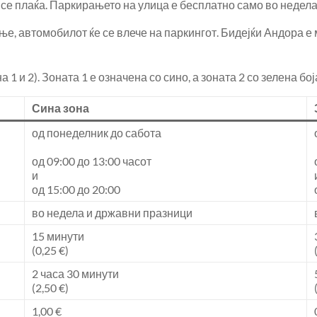
 се плаќа. Паркирањето на улица е бесплатно само во недел
е, автомобилот ќе се влече на паркингот. Бидејќи Андора е 
 и 2). Зоната 1 е означена со сино, а зоната 2 со зелена бој
Сина зона
од понеделник до сабота
од 09:00 до 13:00 часот
и
од 15:00 до 20:00
во недела и државни празници
15 минути
(0,25 €)
2 часа 30 минути
(2,50 €)
1,00 €