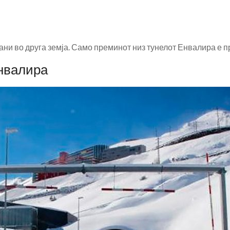
ни во друга земја. Само преминот низ тунелот Енвалира е п
Енвалира