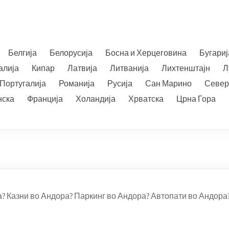
Белгија
Белорусија
Босна и Херцеговина
Бугариј
алија
Кипар
Латвија
Литванија
Лихтенштајн
Л
Португалија
Романија
Русија
Сан Марино
Север
нска
Франција
Холандија
Хрватска
Црна Гора
а? Казни во Андора? Паркинг во Андора? Автопати во Андор