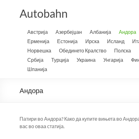
Skip
to
Autobahn
content
Австрија
Азербејџан
Албанија
Андора
Ерменија
Естонија
Ирска
Исланд
Ит
Норвешка
Обединето Кралство
Полска
Србија
Турција
Украина
Унгарија
Фи
Шпанија
Андора
Патири во Андора? Како да купите вињета во Андор
вас во оваа статија.