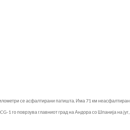
километри се асфалтирани патишта. Има 71 км неасфалтиран
CG-1 го поврзува главниот град на Андора со Шпанија на југ