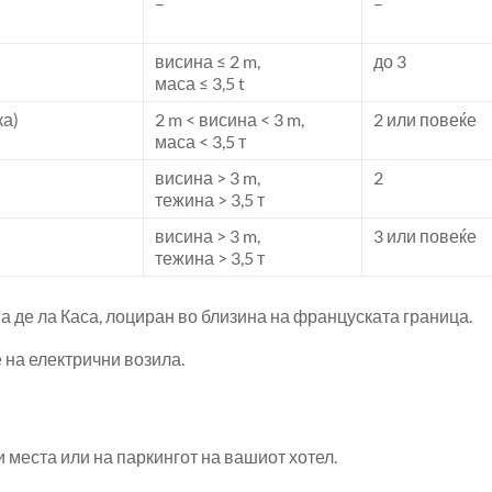
–
–
висина ≤ 2 m,
до 3
маса ≤ 3,5 t
ка)
2 m < висина < 3 m,
2 или повеќе
маса < 3,5 т
висина > 3 m,
2
тежина > 3,5 т
висина > 3 m,
3 или повеќе
тежина > 3,5 т
а де ла Каса, лоциран во близина на француската граница.
 на електрични возила.
места или на паркингот на вашиот хотел.