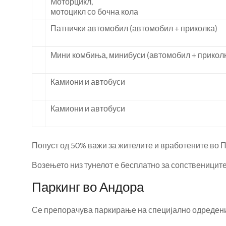
Моторцикл,
мотоцикл со бочна кола
Патнички автомобил (автомобил + приколка)
Мини комбиња, минибуси (автомобил + прикол
Камиони и автобуси
Камиони и автобуси
Попуст од 50% важи за жителите и вработените во П
Возењето низ тунелот е бесплатно за сопствениците
Паркинг во Андора
Се препорачува паркирање на специјално одредени 