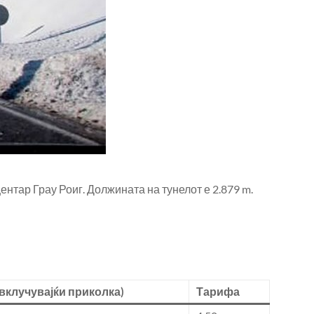
ентар Грау Роиг. Должината на тунелот е 2.879 m.
(вклучувајќи приколка)
Тарифа