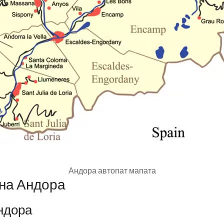
Андора автопат мапата
 на Андора
ндора