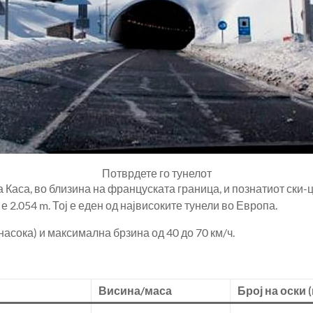
Потврдете го тунелот
 Каса, во близина на француската граница, и познатиот ски-ц
 е 2.054 m. Тој е еден од највисоките тунели во Европа.
насока) и максимална брзина од 40 до 70 км/ч.
Висина/маса
Број на оски 