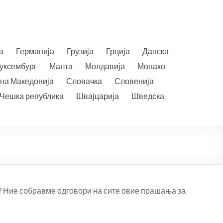
а
Германија
Грузија
Грција
Данска
уксембург
Малта
Молдавија
Монако
на Македонија
Словачка
Словенија
Чешка република
Швајцарија
Шведска
а? Ние собравме одговори на сите овие прашања за