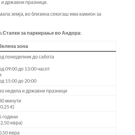
а и државни празници.
мала земја, во близина секогаш има камион за
а.
Стапки за паркирање во Андора:
Зелена зона
од понеделник до сабота
од 09:00 до 13:00 часот
и
од 15:00 до 20:00
во недела и државни празници
30 минути
(0,25 €)
5 години
(2,50 евра)
0,50 евра