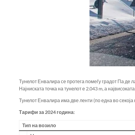
Тунелот Енвалира се протега помеѓу градот Па де ла
Најниската точка на тунелот е 2.043 m, а највисоката
Тунелот Енвалира има две ленти (по една во секоја 
Тарифи за 2024 година:
Тип на возило