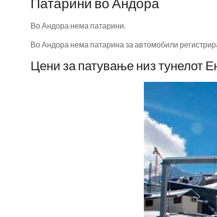
Патарини во Андора
Во Андора нема патарини.
Во Андора нема патарина за автомобили регистрира
Цени за патување низ тунелот 