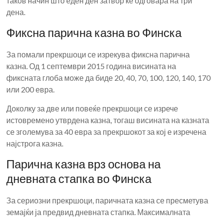
таков начин што еден ден затвор ќе одговара на три
дена.
Фиксна парична казна во Финска
За помали прекршоци се изрекува фиксна парична
казна. Од 1 септември 2015 година висината на
фиксната глоба може да биде 20, 40, 70, 100, 120, 140, 170
или 200 евра.
Доколку за две или повеќе прекршоци се изрече
истовремено утврдена казна, тогаш висината на казната
се зголемува за 40 евра за прекршокот за кој е изречена
најстрога казна.
Парична казна врз основа на
дневната стапка во Финска
За сериозни прекршоци, паричната казна се пресметува
земајќи ја предвид дневната стапка. Максималната