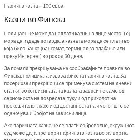
Парична казна – 100 евра.
Казни во Финска
Полицаец не може да наплати казни на лице место. Тој
мора да издаде потврда, а казната мора да се плати во
која било банка (банкомат, терминал за плаќање или
преку Интернет) во рок од 30 дена.
За помали прекршувања на сообраќајните правила во
Финска, полицијата издава фиксна парична казна. За
посериозни прекршоци се применува систем на дневни
стапки, во кој висината на казната зависи не само од
сериозноста на повредата, туку и од приходот на
прекршителот, како и од достапноста на имотот што се
оданочува и бројот на зависни лица.
Ако паричната казна не се плати доброволно, окружниот
суд може да ја претвори паричната казна во затвор на