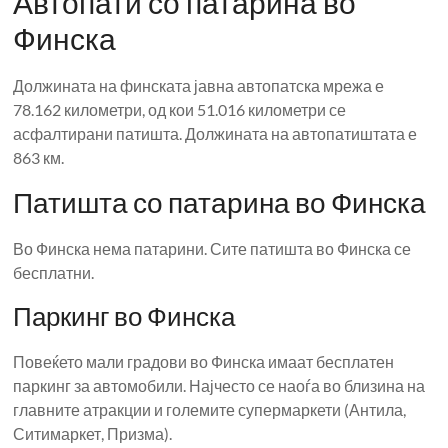
Автопати со патарина во
Финска
Должината на финската јавна автопатска мрежа е
78.162 километри, од кои 51.016 километри се
асфалтирани патишта. Должината на автопатиштата е
863 км.
Патишта со патарина во Финска
Во Финска нема патарини. Сите патишта во Финска се
бесплатни.
Паркинг во Финска
Повеќето мали градови во Финска имаат бесплатен
паркинг за автомобили. Најчесто се наоѓа во близина на
главните атракции и големите супермаркети (Антила,
Ситимаркет, Призма).