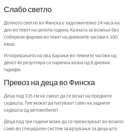
Слабо светло
Долното светло во Финска е задолжително 24 часа на
ден во текот на целата година. Казната за возење без
соборени фарови во текот на дневните часови е 100
евра.
Игнорирањето на ова барање во темните часови од
денот ќе резултира со парична казна од 8 дневни
тарифи.
Превоз на деца во Финска
Деца под 135 см не смеат да се возат на предните
седишта. Тие можат да патуваат само на задните
седишта од автомобилот.
Деца под три години може да се превезуваат во возило
само во специјален систем за врзување за деца што