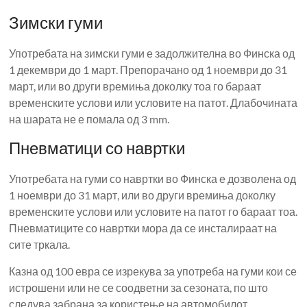
Зимски гуми
Употребата на зимски гуми е задолжителна во Финска од
1 декември до 1 март. Препорачано од 1 ноември до 31
март, или во други времиња доколку тоа го бараат
временските услови или условите на патот. Длабочината
на шарата не е помала од 3 mm.
Пневматици со навртки
Употребата на гуми со навртки во Финска е дозволена од
1 ноември до 31 март, или во други времиња доколку
временските услови или условите на патот го бараат тоа.
Пневматиците со навртки мора да се инсталираат на
сите тркала.
Казна од 100 евра се изрекува за употреба на гуми кои се
истрошени или не се соодветни за сезоната, по што
следува забрана за користење на автомобилот.