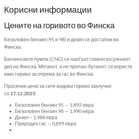
Корисни информации
Цените на горивото во Финска
Безоловен бензин (95 и 98) и дизел се достапни во
Финска.
Бензинските пумпи (CNG) се наоѓаат главно во јужниот
дел на Финска. Метанот, а не пропан-бутанот, се користи
како гориво за опрема за гас во Финска.
Просечни цени за сите видови гориво заклучно
со
17.12.2023
:
Безоловен бензин 95 — 1.892 евра
Безоловен бензин 98 — 1.990 евра
Дизел – 1.988 евра
Природен гас — 0,899 евра