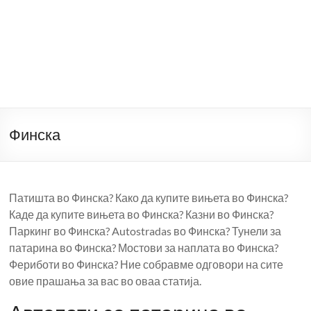
Финска
Патишта во Финска? Како да купите вињета во Финска?
Каде да купите вињета во Финска? Казни во Финска?
Паркинг во Финска? Autostradas во Финска? Тунели за
патарина во Финска? Мостови за наплата во Финска?
Фериботи во Финска? Ние собравме одговори на сите
овие прашања за вас во оваа статија.