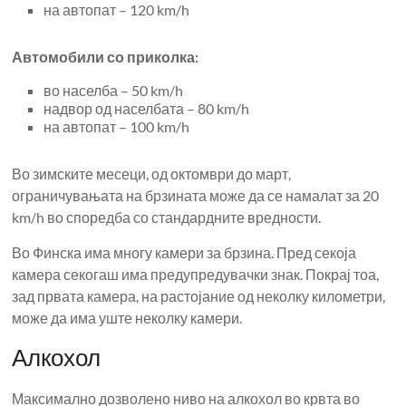
на автопат – 120 km/h
Автомобили со приколка:
во населба – 50 km/h
надвор од населбата – 80 km/h
на автопат – 100 km/h
Во зимските месеци, од октомври до март,
ограничувањата на брзината може да се намалат за 20
km/h во споредба со стандардните вредности.
Во Финска има многу камери за брзина. Пред секоја
камера секогаш има предупредувачки знак. Покрај тоа,
зад првата камера, на растојание од неколку километри,
може да има уште неколку камери.
Алкохол
Максимално дозволено ниво на алкохол во крвта во