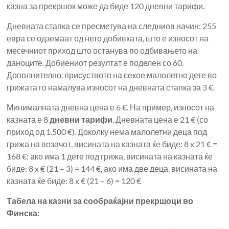
казна за прекршок може да биде 120 дневни тарифи.
Дневната стапка се пресметува на следниов начин: 255
евра се одземаат од нето добивката, што е износот на
месечниот приход што останува по одбивањето на
даноците. Добиениот резултат е поделен со 60.
Дополнително, присуството на секое малолетно дете во
грижата го намалува износот на дневната стапка за 3 €.
Минималната дневна цена е 6 €. На пример, износот на
казната е 8
дневни тарифи
. Дневната цена е 21 € (со
приход од 1.500 €). Доколку нема малолетни деца под
грижа на возачот, висината на казната ќе биде: 8 x 21 € =
168 €; ако има 1 дете под грижа, висината на казната ќе
биде: 8 x € (21 – 3) = 144 €, ако има две деца, висината на
казната ќе биде: 8 x € (21 – 6) = 120 €
Табела на казни за сообраќајни прекршоци во
Финска: