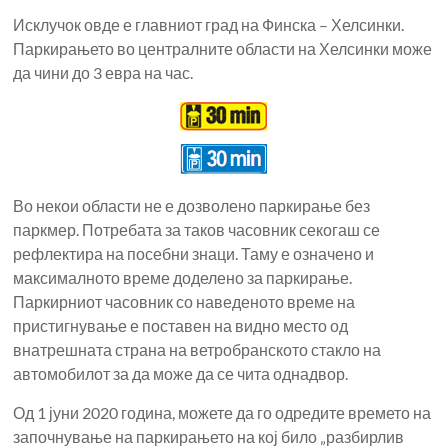
Исклучок овде е главниот град на Финска – Хелсинки.
Паркирањето во централните области на Хелсинки може
да чини до 3 евра на час.
Во некои области не е дозволено паркирање без
паркмер. Потребата за таков часовник секогаш се
рефлектира на посебни знаци. Таму е означено и
максималното време доделено за паркирање.
Паркирниот часовник со наведеното време на
пристигнување е поставен на видно место од
внатрешната страна на ветробранското стакло на
автомобилот за да може да се чита однадвор.
Од 1 јуни 2020 година, можете да го одредите времето на
започнување на паркирањето на кој било „разбирлив