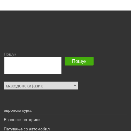
Пошук
Пошук
Choose
a
language
европска кујна
Европски патарини
Патување со автомобил