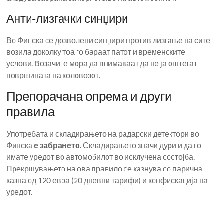
Анти-лизгачки синџири
Во Финска се дозволени синџири против лизгање на сите
возила доколку тоа го бараат патот и временските
услови. Возачите мора да внимаваат да не ја оштетат
површината на коловозот.
Препорачана опрема и други
правила
Употребата и складирањето на радарски детектори во
Финска
е забрането
. Складирањето значи дури и да го
имате уредот во автомобилот во исклучена состојба.
Прекршувањето на ова правило се казнува со парична
казна од 120 евра (20 дневни тарифи) и конфискација на
уредот.