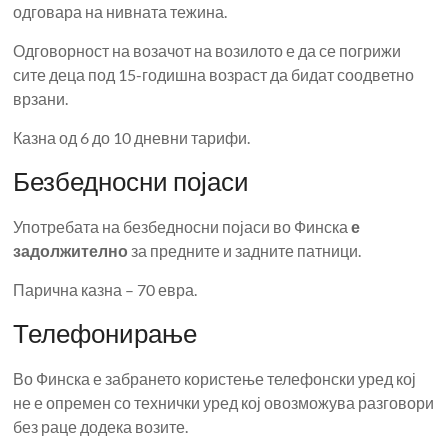
одговара на нивната тежина.
Одговорност на возачот на возилото е да се погрижи
сите деца под 15-годишна возраст да бидат соодветно
врзани.
Казна од 6 до 10 дневни тарифи.
Безбедносни појаси
Употребата на безбедносни појаси во Финска
е
задолжително
за предните и задните патници.
Парична казна – 70 евра.
Телефонирање
Во Финска е забрането користење телефонски уред кој
не е опремен со технички уред кој овозможува разговори
без раце додека возите.