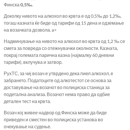
Финска
0,5‰
.
Доколку нивото на алкохол во крвта е од 0,5‰ до 1,2‰,
тогаш казната ќе биде од тарифи од 15 дена и одземање
на возачката дозвола. a>
Надминување на нивото на алкохол во крвта од 1,2 ‰ се
смета за повреда со отежнувачки околности. Казната,
покрај големата парична казна (најмалку 60 дневни
тарифи), вклучува и затвор.
РухТС, за чиј возач е утврдено дека пиел алкохол, е
забрането. Податоците од алкотестот се основа за
доставување на возачот во полициска станица за
подетална анализа. Возачот нема право да одбие
детален тест на крвта.
Возач кој живее надвор од Финска може да биде
приведен и сместен во полициска установа во
очекување на судење.