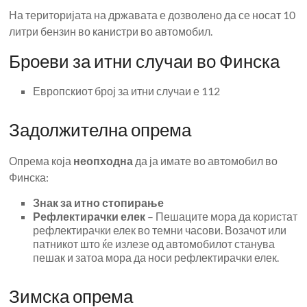
На територијата на државата е дозволено да се носат 10
литри бензин во канистри во автомобил.
Броеви за итни случаи во Финска
Европскиот број за итни случаи е 112
Задолжителна опрема
Опрема која
неопходна
да ја имате во автомобил во
Финска:
Знак за итно стопирање
Рефлектирачки елек
– Пешаците мора да користат
рефлектирачки елек во темни часови. Возачот или
патникот што ќе излезе од автомобилот станува
пешак и затоа мора да носи рефлектирачки елек.
Зимска опрема