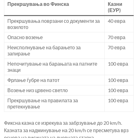
Прекршувања во Финска
Казни
(ЕУР)
Прекршувања поврзани со документи за
40 евра
возилото
Опасно возење
70 евра
Неисполнување на барањето за
70 евра
запирање
Непочитување на барањата на патните
100 евра
знаци
Фрлање ѓубре на патот
100 евра
Возење низ црвено светло
100 евра
Прекршување на правилата за
100 евра
претекнување
Фиксна казна се изрекува за забрзување до 20 km/h.
Казната за надминување на 20 km/h се пресметува врз
основа на висината на дневната стапка.