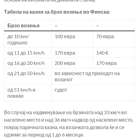
Табела на казни за брзо возење во Финска:
Брзо возење
–
–
до 10 km/
100 евра
70 евра
годишно
од 11 до 15 km/h
170 евра
140 €
од 16 до 20 km/h
200 евра
170 евра
од 21 до 50 km/h
во зависност од приходот на
возачот
од 51 km/h и
судот
повеќе
Во случај на надминување на брзината над 33 км/ч во
населено место и над 36 км/ч надвор од населено место,
покрај паричната казна, на возачката дозвола ќе и се
одземе за период од 1 до 6 месеци.