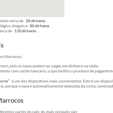
ustam cerca de
28 dirhams
.
edágios chegam a
80 dirhams
.
cerca de
110 dirhams
.
is
 no Marrocos:
mum, pois as taxas podem ser pagas em dinheiro na saída.
nto com cartão bancário, o que facilita o processo de pagamento
orte”
é um dos dispositivos mais convenientes. Este é um disposit
ar, porque a taxa é automaticamente deduzida da conta. conectado
Marrocos
entes partes do país. As mais notáveis ​​são: