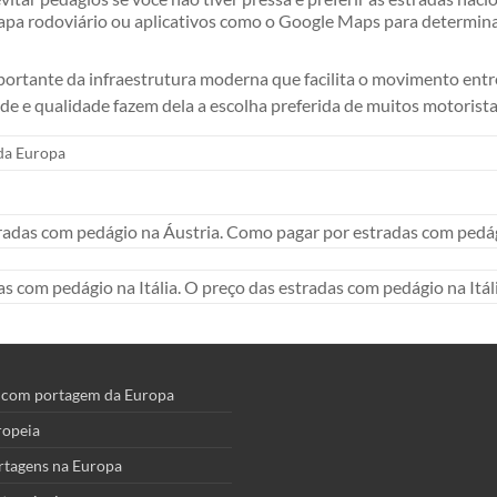
a rodoviário ou aplicativos como o Google Maps para determinar a
rtante da infraestrutura moderna que facilita o movimento entre 
de e qualidade fazem dela a escolha preferida de muitos motorista
da Europa
radas com pedágio na Áustria. Como pagar por estradas com pedági
as com pedágio na Itália. O preço das estradas com pedágio na Itál
s com portagem da Europa
ropeia
rtagens na Europa