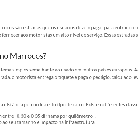
ocos são estradas que os usuários devem pagar para entrar ou us
e fornecer aos motoristas um alto nível de serviço. Essas estrad
 no Marrocos?
ema simples semelhante ao usado em muitos países europeus. Ao 
trada, o motorista entrega o tíquete e paga o pedágio, calculado l
istância percorrida e do tipo de carro. Existem diferentes classe
am entre
0,30 e 0,35 dirhams por quilômetro
.
o ao seu tamanho e impacto na infraestrutura.