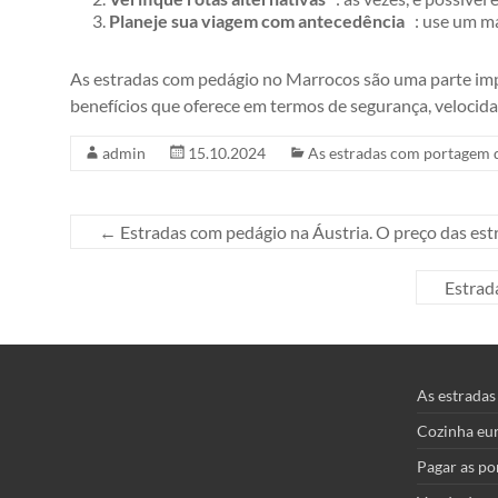
Planeje sua viagem com antecedência
: use um map
As estradas com pedágio no Marrocos são uma parte impo
benefícios que oferece em termos de segurança, velocida
admin
15.10.2024
As estradas com portagem 
←
Estradas com pedágio na Áustria. O preço das est
Estrad
As estrada
Cozinha eu
Pagar as po