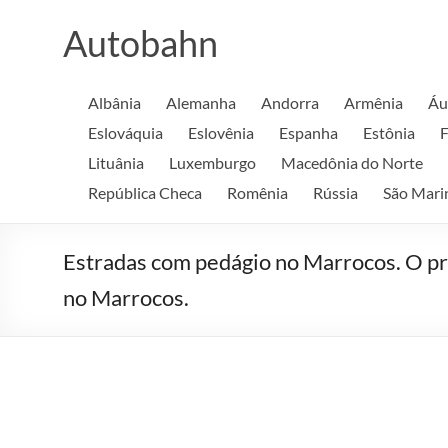
Skip
to
Autobahn
content
Albânia
Alemanha
Andorra
Armênia
Áu
Eslováquia
Eslovênia
Espanha
Estônia
F
Lituânia
Luxemburgo
Macedônia do Norte
República Checa
Romênia
Rússia
São Mari
Estradas com pedágio no Marrocos. O pr
no Marrocos.