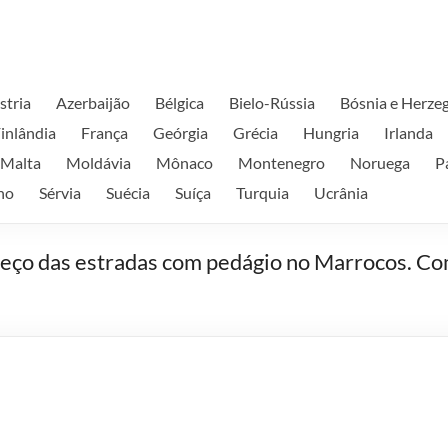
stria
Azerbaijão
Bélgica
Bielo-Rússia
Bósnia e Herze
inlândia
França
Geórgia
Grécia
Hungria
Irlanda
Malta
Moldávia
Mônaco
Montenegro
Noruega
P
no
Sérvia
Suécia
Suíça
Turquia
Ucrânia
eço das estradas com pedágio no Marrocos. Co