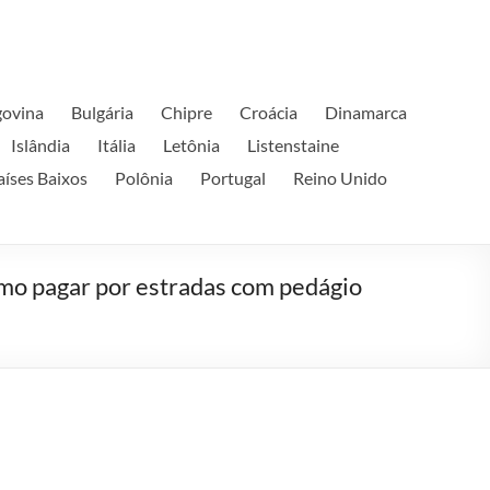
govina
Bulgária
Chipre
Croácia
Dinamarca
Islândia
Itália
Letônia
Listenstaine
aíses Baixos
Polônia
Portugal
Reino Unido
mo pagar por estradas com pedágio