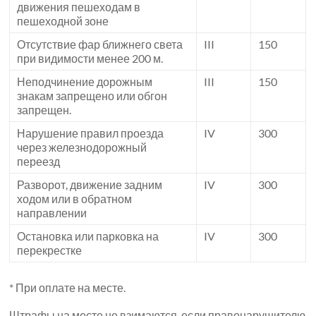
движения пешеходам в
пешеходной зоне
Отсутствие фар ближнего света
III
150
при видимости менее 200 м.
Неподчинение дорожным
III
150
знакам запрещено или обгон
запрещен.
Нарушение правил проезда
IV
300
через железнодорожный
переезд
Разворот, движение задним
IV
300
ходом или в обратном
направлении
Остановка или парковка на
IV
300
перекрестке
* При оплате на месте.
Штрафы на месте не взимаются, если правонарушителю