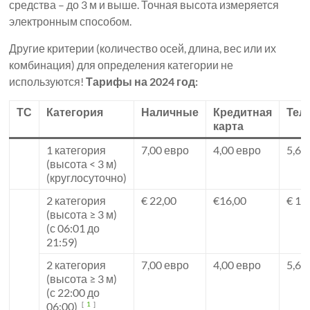
средства – до 3 м и выше. Точная высота измеряется
электронным способом.
Другие критерии (количество осей, длина, вес или их
комбинация) для определения категории не
используются!
Тарифы на 2024 год:
ТС
Категория
Наличные
Кредитная
Тел
карта
1 категория
7,00 евро
4,00 евро
5,60
(высота < 3 м)
(круглосуточно)
2 категория
€ 22,00
€16,00
€ 19
(высота ≥ 3 м)
(с 06:01 до
21:59)
2 категория
7,00 евро
4,00 евро
5,60
(высота ≥ 3 м)
(с 22:00 до
06:00)
[
1
]