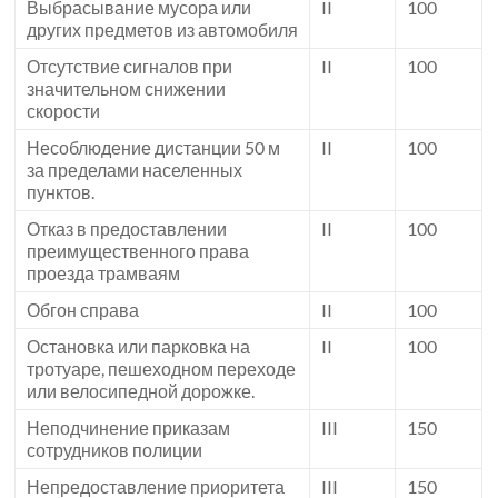
Выбрасывание мусора или
II
100
других предметов из автомобиля
Отсутствие сигналов при
II
100
значительном снижении
скорости
Несоблюдение дистанции 50 м
II
100
за пределами населенных
пунктов.
Отказ в предоставлении
II
100
преимущественного права
проезда трамваям
Обгон справа
II
100
Остановка или парковка на
II
100
тротуаре, пешеходном переходе
или велосипедной дорожке.
Неподчинение приказам
III
150
сотрудников полиции
Непредоставление приоритета
III
150