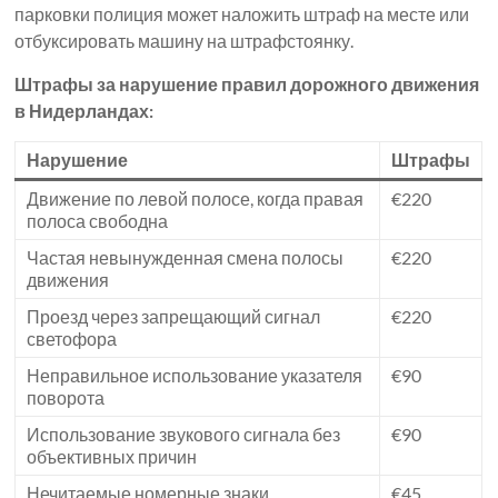
парковки полиция может наложить штраф на месте или
отбуксировать машину на штрафстоянку.
Штрафы за нарушение правил дорожного движения
в Нидерландах:
Нарушение
Штрафы
Движение по левой полосе, когда правая
€220
полоса свободна
Частая невынужденная смена полосы
€220
движения
Проезд через запрещающий сигнал
€220
светофора
Неправильное использование указателя
€90
поворота
Использование звукового сигнала без
€90
объективных причин
Нечитаемые номерные знаки
€45