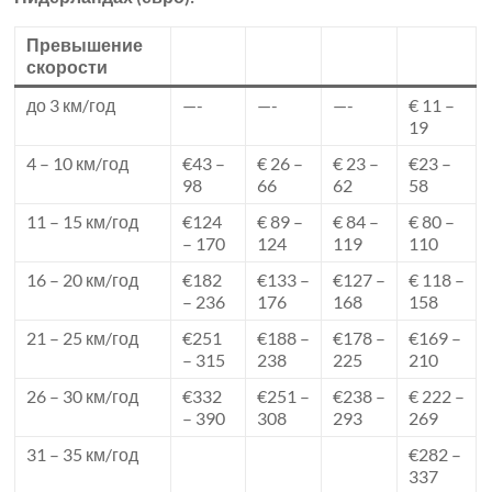
Превышение
скорости
до 3 км/год
—-
—-
—-
€ 11 –
19
4 – 10 км/год
€43 –
€ 26 –
€ 23 –
€23 –
98
66
62
58
11 – 15 км/год
€124
€ 89 –
€ 84 –
€ 80 –
– 170
124
119
110
16 – 20 км/год
€182
€133 –
€127 –
€ 118 –
– 236
176
168
158
21 – 25 км/год
€251
€188 –
€178 –
€169 –
– 315
238
225
210
26 – 30 км/год
€332
€251 –
€238 –
€ 222 –
– 390
308
293
269
31 – 35 км/год
€282 –
337