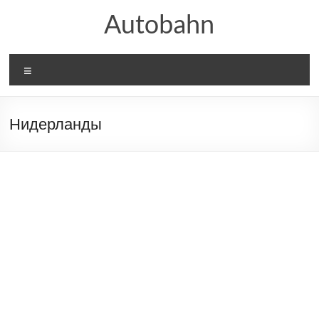
Перейти
Autobahn
к
содержимому
Меню
Нидерланды