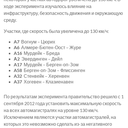
ходе эксперимента изучалось влияние на
инфраструктуру, безопасность движения и окружающую
среду.
Участки, где скорость была увеличена до 130 км/ч:
A7
Вогнум – Цюрих
A6
Алмере-Бютен-Оост – Журе
A16
Мурдейк – Бреда
А2
Эвердинген – Дейл
A17
Мурдейк – Берген-оп-Зом
A58
Берген-оп-Зом – Флиссинген
A32
Стенвейк – Херенвен
A37
Хогевен – Клазиенавен
По результатам эксперимента правительство решило с 1
сентября 2012 года установить максимальную скорость
на всех автомагистралях на уровне 130 км/ч.
Исключением являются участки автомагистралей, на
которых это невозможно сделать из-за негативного