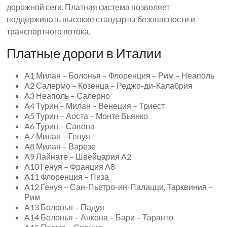
дорожной сети. Платная система позволяет
поддерживать высокие стандарты безопасности и
транспортного потока.
Платные дороги в Италии
A1 Милан – Болонья – Флоренция – Рим – Неаполь
A2 Салермо – Козенца – Реджо-ди-Калабрия
A3 Неаполь – Салерно
A4 Турин – Милан – Венеция – Триест
A5 Турин – Аоста – Монте Бьянко
A6 Турин – Савона
A7 Милан – Генуя
A8 Милан – Варезе
A9 Лайнате – Швейцария A2
A10 Генуя – Франция A8
A11 Флоренция – Пиза
A12 Генуя – Сан-Пьетро-ин-Палацци, Тарквиния –
Рим
A13 Болонья – Падуя
A14 Болонья – Анкона – Бари – Таранто