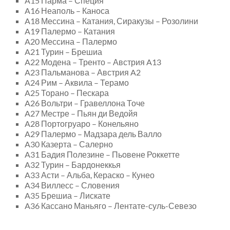
A15 Парма – Специя
A16 Неаполь – Каноса
A18 Мессина – Катания, Сиракузы – Розолини
A19 Палермо – Катания
A20 Мессина – Палермо
A21 Турин – Брешиа
A22 Модена – Тренто – Австрия A13
A23 Пальманова – Австрия A2
A24 Рим – Аквила – Терамо
A25 Торано – Пескара
A26 Вольтри – Гравеллона Точе
A27 Местре – Пьян ди Ведойя
A28 Портогруаро – Конельяно
A29 Палермо – Мадзара дель Валло
A30 Казерта – Салерно
A31 Бадия Полезине – Пьовене Роккетте
A32 Турин – Бардонеккья
A33 Асти – Альба, Кераско – Кунео
A34 Виллесс – Словения
A35 Брешиа – Лискате
A36 Кассано Маньяго – Лентате-суль-Севезо