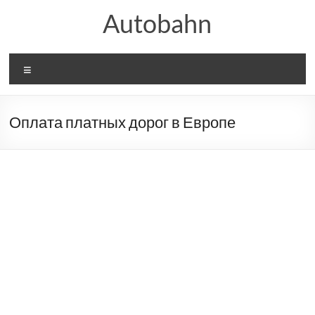
Перейти
Autobahn
к
содержимому
Меню
Оплата платных дорог в Европе