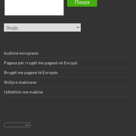
Пошук
Zgjidhni
gjuhë
kuzhinë evropiane
Pagesa për rrugët me pagesë në Evropë
Rrugët me pagesë të Evropës
Shitja e makinave
Udhëtimi me makinë