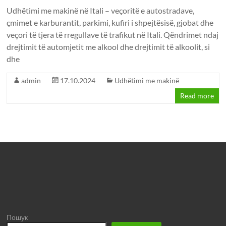
Udhëtimi me makinë në Itali – veçoritë e autostradave,
çmimet e karburantit, parkimi, kufiri i shpejtësisë, gjobat dhe
veçori të tjera të rregullave të trafikut në Itali. Qëndrimet ndaj
drejtimit të automjetit me alkool dhe drejtimit të alkoolit, si
dhe
admin
17.10.2024
Udhëtimi me makinë
Read more
Пошук