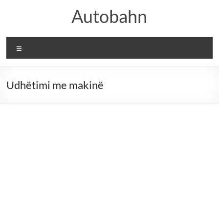
Skip
Autobahn
to
content
Menu
Udhëtimi me makinë