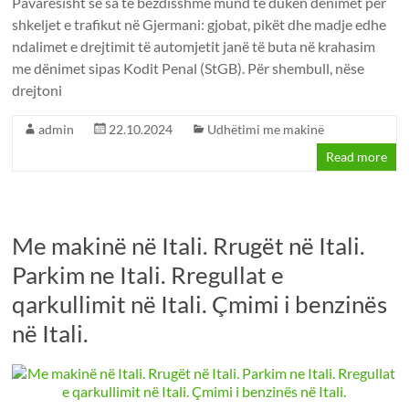
Pavarësisht se sa të bezdisshme mund të duken dënimet për
shkeljet e trafikut në Gjermani: gjobat, pikët dhe madje edhe
ndalimet e drejtimit të automjetit janë të buta në krahasim
me dënimet sipas Kodit Penal (StGB). Për shembull, nëse
drejtoni
admin
22.10.2024
Udhëtimi me makinë
Read more
Me makinë në Itali. Rrugët në Itali.
Parkim ne Itali. Rregullat e
qarkullimit në Itali. Çmimi i benzinës
në Itali.