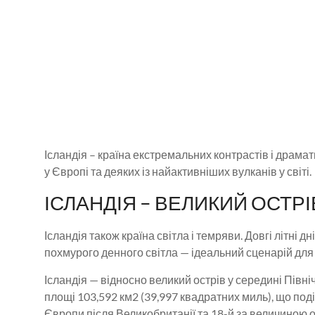
Ісландія – країна екстремальних контрастів і драма
у Європі та деяких із найактивніших вулканів у світі.
ІСЛАНДІЯ – ВЕЛИКИЙ ОСТР
Ісландія також країна світла і темряви. Довгі літн
похмурого денного світла — ідеальний сценарій для
Ісландія — відносно великий острів у середині Північ
площі 103,592 км2 (39,997 квадратних миль), що под
Європи після Великобританії та 18-й за величиною ост