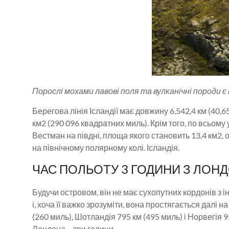
Порослі мохами лавові поля та вулканічні породи 
Берегова лінія Ісландії має довжину 6,542,4 км (40,
км2 (290 096 квадратних миль). Крім того, по всьому
Вестман на півдні, площа якого становить 13,4 км2, о
на північному полярному колі. Ісландія.
ЧАС ПОЛЬОТУ 3 ГОДИНИ З ЛОНД
Будучи островом, він не має сухопутних кордонів з і
і, хоча її важко зрозуміти, вона простягається далі н
(260 миль), Шотландія 795 км (495 миль) і Норвегія 9
Лондона – три години.