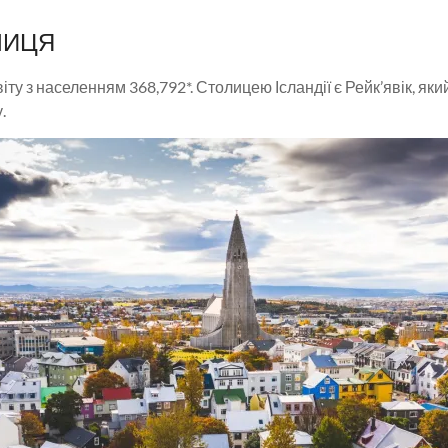
ЛИЦЯ
іту з населенням 368,792*. Столицею Ісландії є Рейк’явік, як
.