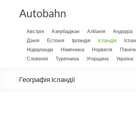
Перейти
до
Autobahn
вмісту
Австрія
Азербаджан
Албанія
Андорра
Данія
Естонія
Ірландія
Ісландія
Іспан
Нідерланди
Німеччина
Норвегія
Північ
Словенія
Туреччина
Угорщина
Україна
Географія Ісландії