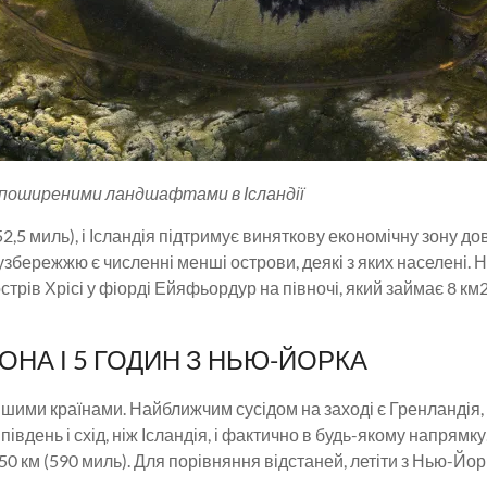
є поширеними ландшафтами в Ісландії
652,5 миль), і Ісландія підтримує виняткову економічну зону
 узбережжю є численні менші острови, деякі з яких населені.
стрів Хрісі у фіорді Ейяфьордур на півночі, який займає 8 км2
ОНА І 5 ГОДИН З НЬЮ-ЙОРКА
ншими країнами. Найближчим сусідом на заході є Гренландія, 
а південь і схід, ніж Ісландія, і фактично в будь-якому напрям
50 км (590 миль). Для порівняння відстаней, летіти з Нью-Йорк