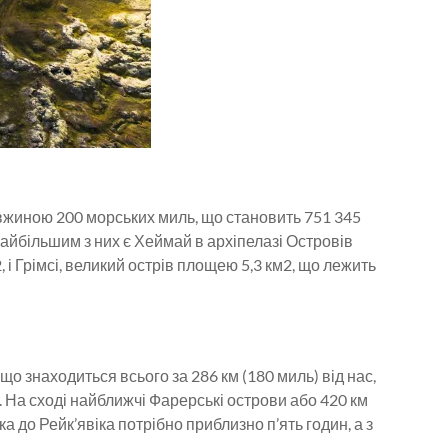
 довжиною 200 морських миль, що становить 751 345
 Найбільшим з них є Хеймай в архіпелазі Островів
, і Грімсі, великий острів площею 5,3 км2, що лежить
що знаходиться всього за 286 км (180 миль) від нас,
ку. На сході найближчі Фарерські острови або 420 км
а до Рейк’явіка потрібно приблизно п’ять годин, а з