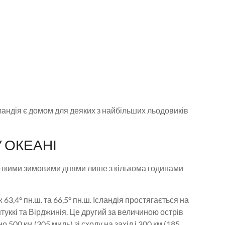
сландія є домом для деяких з найбільших льодовиків
 ОКЕАНІ
ороткими зимовими днями лише з кількома годинами
63,4° пн.ш. та 66,5° пн.ш. Ісландія простягається на
туккі та Вірджинія. Це другий за величиною острів
500 км (305 миль) зі сходу на захід і 300 км (185