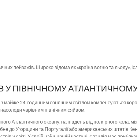
тичних пейзажів. Широко відома як «країна вогню та льоду», І
ІВ У ПІВНІЧНОМУ АТЛАНТИЧНОМУ
і дні з майже 24-годинним сонячним світлом компенсуються к
 насолоди чарівним північним сяйвом.
ного Атлантичного океану, на південь від полярного кола, між 
ібне до Угорщини та Португалії або американських штатів Кен
рів у світі. У своїй найширшій частині Ісландія має приблизно 