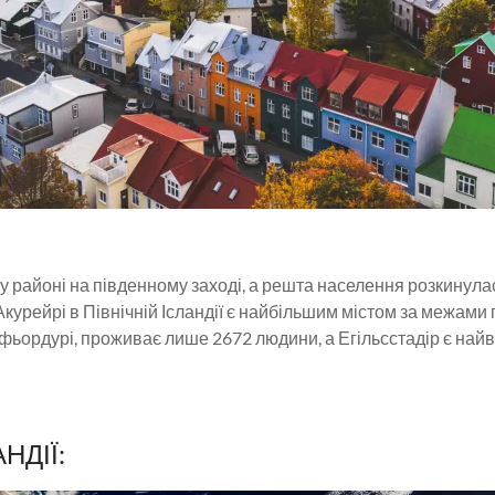
районі на південному заході, а решта населення розкинулася 
Акурейрі в Північній Ісландії є найбільшим містом за межами
афьордурі, проживає лише 2672 людини, а Егільсстадір є найв
НДІЇ: