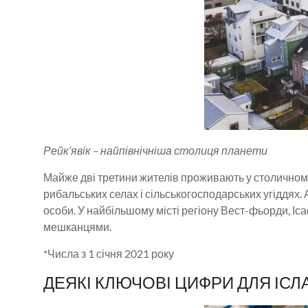
Рейк’явік – найпівнічніша столиця планети
Майже дві третини жителів проживають у столичному 
рибальських селах і сільськогосподарських угіддях. 
особи. У найбільшому місті регіону Вест-фьорди, Іс
мешканцями.
*Числа з 1 січня 2021 року
ДЕЯКІ КЛЮЧОВІ ЦИФРИ ДЛЯ ІСЛА