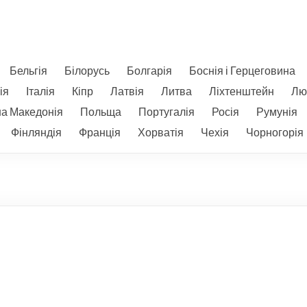
Бельгія
Білорусь
Болгарія
Боснія і Герцеговина
ія
Італія
Кіпр
Латвія
Литва
Ліхтенштейн
Лю
на Македонія
Польща
Португалія
Росія
Румунія
Фінляндія
Франція
Хорватія
Чехія
Чорногорія