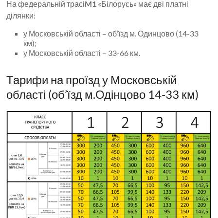
На федеральній трасі
M1
«Білорусь» має дві платні
ділянки:
у Московській області – об’їзд м. Одинцово (14-33
км);
у Московській області – 33-66 км.
Тарифи на проїзд у Московській
області (об’їзд м.Одінцово 14-33 км)