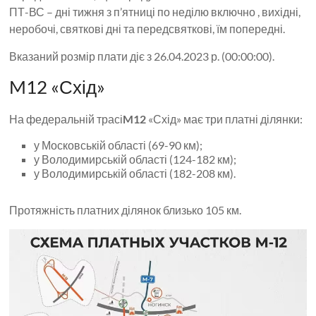
ПТ-ВС – дні тижня з п’ятниці по неділю включно , вихідні,
неробочі, святкові дні та передсвяткові, їм попередні.
Вказаний розмір плати діє з 26.04.2023 р. (00:00:00).
M12 «Схід»
На федеральній трасі
M12
«Схід» має три платні ділянки:
у Московській області (69-90 км);
у Володимирській області (124-182 км);
у Володимирській області (182-208 км).
Протяжність платних ділянок близько 105 км.