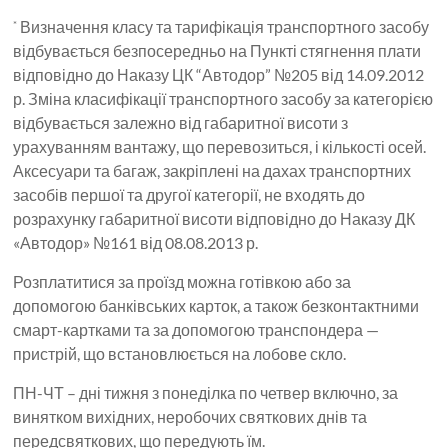
Визначення класу та тарифікація транспортного засобу
*
відбувається безпосередньо на Пункті стягнення плати
відповідно до Наказу ЦК “Автодор” №205 від 14.09.2012
р. Зміна класифікації транспортного засобу за категорією
відбувається залежно від габаритної висоти з
урахуванням вантажу, що перевозиться, і кількості осей.
Аксесуари та багаж, закріплені на дахах транспортних
засобів першої та другої категорії, не входять до
розрахунку габаритної висоти відповідно до Наказу ДК
«Автодор» №161 від 08.08.2013 р.
Розплатитися за проїзд можна готівкою або за
допомогою банківських карток, а також безконтактними
смарт-картками та за допомогою транспондера —
пристрій, що встановлюється на лобове скло.
ПН-ЧТ – дні тижня з понеділка по четвер включно, за
винятком вихідних, неробочих святкових днів та
передсвяткових, що передують їм.