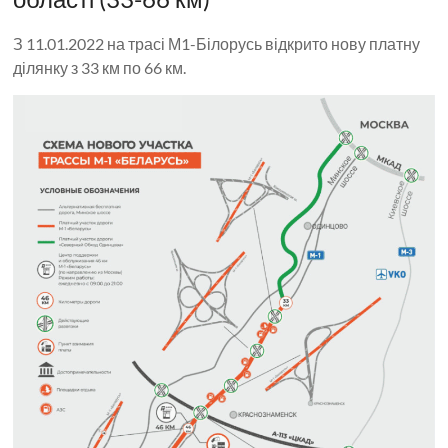
З 11.01.2022 на трасі М1-Білорусь відкрито нову платну
ділянку з 33 км по 66 км.