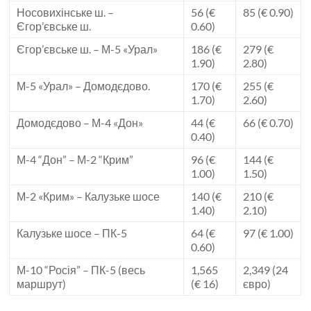
Носовихінське ш. –
56 (€
85 (€ 0.90)
Єгор’євське ш.
0.60)
Єгор’євське ш. – М-5 «Урал»
186 (€
279 (€
1.90)
2.80)
М-5 «Урал» – Домодєдово.
170 (€
255 (€
1.70)
2.60)
Домодєдово – М-4 «Дон»
44 (€
66 (€ 0.70)
0.40)
М-4 “Дон” – М-2 “Крим”
96 (€
144 (€
1.00)
1.50)
М-2 «Крим» – Калузьке шосе
140 (€
210 (€
1.40)
2.10)
Калузьке шосе – ПК-5
64 (€
97 (€ 1.00)
0.60)
М-10 “Росія” – ПК-5 (весь
1,565
2,349 (24
маршрут)
(€ 16)
євро)