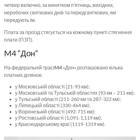
четвер включно, за винятком п’ятниць, вихідних,
неробочих святкових днів та передсвяткових, які
передують їм.
Плата за проїзд стягується на кожному пункті стягнення
плати (ПЗП).
M4 “Дон”
На федеральній трасі
M4
«Дон» розташовано кілька
платних ділянок:
у Московській області (21-93 км);
у Московській та Тульській областях (93 км – 211 км);
у Тульській області (211-260 км та 287-322 км);
у Липецькій області (330-464 км);
у Воронезькій області (492-715 км);
у Ростовській області (1,091-1,119 км);
у Краснодарському краї (1119-1319 км).