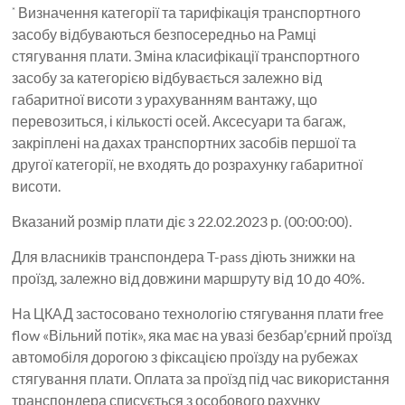
Визначення категорії та тарифікація транспортного
*
засобу відбуваються безпосередньо на Рамці
стягування плати. Зміна класифікації транспортного
засобу за категорією відбувається залежно від
габаритної висоти з урахуванням вантажу, що
перевозиться, і кількості осей. Аксесуари та багаж,
закріплені на дахах транспортних засобів першої та
другої категорії, не входять до розрахунку габаритної
висоти.
Вказаний розмір плати діє з 22.02.2023 р. (00:00:00).
Для власників транспондера T-pass діють знижки на
проїзд, залежно від довжини маршруту від 10 до 40%.
На ЦКАД застосовано технологію стягування плати free
flow «Вільний потік», яка має на увазі безбар’єрний проїзд
автомобіля дорогою з фіксацією проїзду на рубежах
стягування плати. Оплата за проїзд під час використання
транспондера списується з особового рахунку