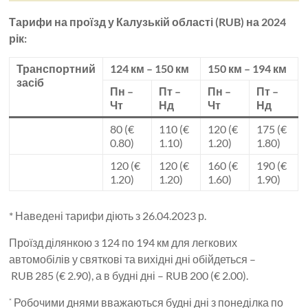
Тарифи на проїзд у Калузькій області (RUB) на 2024
рік:
Транспортний
124 км – 150 км
150 км – 194 км
засіб
Пн –
Пт –
Пн –
Пт –
Чт
Нд
Чт
Нд
80 (€
110 (€
120 (€
175 (€
0.80)
1.10)
1.20)
1.80)
120 (€
120 (€
160 (€
190 (€
1.20)
1.20)
1.60)
1.90)
* Наведені тарифи діють з 26.04.2023 р.
Проїзд ділянкою з 124 по 194 км для легкових
автомобілів у святкові та вихідні дні обійдеться –
RUB 285 (€ 2.90), а в будні дні – RUB 200 (€ 2.00).
Робочими днями вважаються будні дні з понеділка по
*