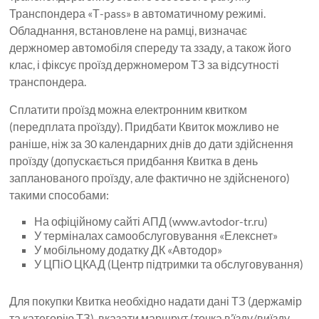
Транспондера «Т-pass» в автоматичному режимі.
Обладнання, встановлене на рамці, визначає
держномер автомобіля спереду та ззаду, а також його
клас, і фіксує проїзд держномером ТЗ за відсутності
транспондера.
Сплатити проїзд можна електронним квитком
(передплата проїзду). Придбати Квиток можливо не
раніше, ніж за 30 календарних днів до дати здійснення
проїзду (допускається придбання Квитка в день
запланованого проїзду, але фактично не здійсненого)
такими способами:
На офіційному сайті АПД (www.avtodor-tr.ru)
У терміналах самообслуговування «Елекснет»
У мобільному додатку ДК «Автодор»
У ЦПіО ЦКАД (Центр підтримки та обслуговування)
Для покупки Квитка необхідно надати дані ТЗ (держамір
та категорію ТЗ), вказати маршрут (точка в’їзду/виїзду,