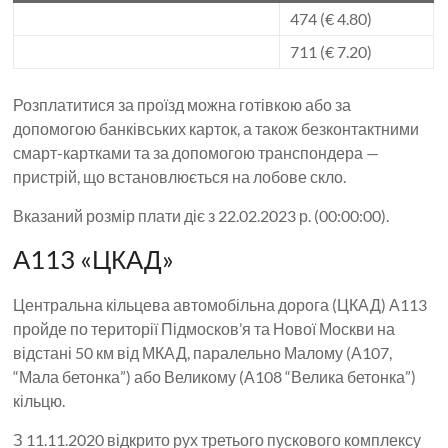
474 (€ 4.80)
711 (€ 7.20)
Розплатитися за проїзд можна готівкою або за
допомогою банківських карток, а також безконтактними
смарт-картками та за допомогою транспондера —
пристрій, що встановлюється на лобове скло.
Вказаний розмір плати діє з 22.02.2023 р. (00:00:00).
А113 «ЦКАД»
Центральна кільцева автомобільна дорога (ЦКАД) А113
пройде по території Підмосков’я та Нової Москви на
відстані 50 км від МКАД, паралельно Малому (А107,
“Мала бетонка”) або Великому (А108 “Велика бетонка”)
кільцю.
З 11.11.2020 відкрито рух третього пускового комплексу