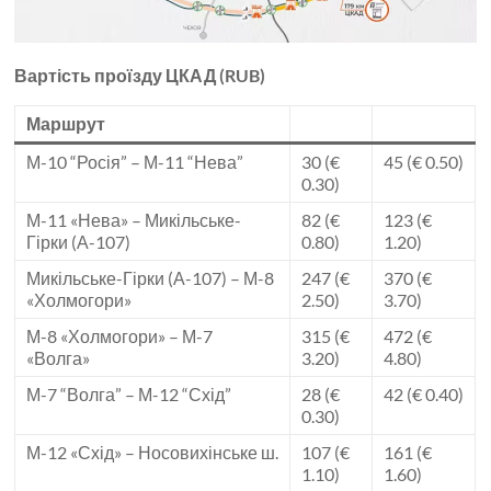
Вартість проїзду ЦКАД (RUB)
Маршрут
М-10 “Росія” – М-11 “Нева”
30 (€
45 (€ 0.50)
0.30)
М-11 «Нева» – Микільське-
82 (€
123 (€
Гірки (А-107)
0.80)
1.20)
Микільське-Гірки (А-107) – М-8
247 (€
370 (€
«Холмогори»
2.50)
3.70)
М-8 «Холмогори» – М-7
315 (€
472 (€
«Волга»
3.20)
4.80)
М-7 “Волга” – М-12 “Схід”
28 (€
42 (€ 0.40)
0.30)
М-12 «Схід» – Носовихінське ш.
107 (€
161 (€
1.10)
1.60)