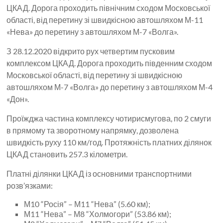
ЦКАД. Дорога проходить північним сходом Московської
області, від перетину зі швидкісною автошляхом М-11
«Нева» до перетину з автошляхом М-7 «Волга».
З 28.12.2020 відкрито рух четвертим пусковим
комплексом ЦКАД. Дорога проходить південним сходом
Московської області, від перетину зі швидкісною
автошляхом М-7 «Волга» до перетину з автошляхом М-4
«Дон».
Проїжджа частина комплексу чотирисмугова, по 2 смуги
в прямому та зворотному напрямку, дозволена
швидкість руху 110 км/год. Протяжність платних ділянок
ЦКАД становить 257.3 кілометри.
Платні ділянки ЦКАД із основними транспортними
розв’язками:
М10 “Росія” – М11 “Нева” (5.60 км);
М11 “Нева” – М8 “Холмогори” (53.86 км);