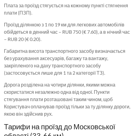
Плата за проїзд стягується на кожному пункті стягнення
плати (ПЗП).
Проїзд ділянкою з 1 по 19 км для легкових автомобілів
обійдеться в денний час – RUB 750 (€ 7.60), а в нічний час
– RUB 20 (€ 0.20).
Габаритна висота транспортного засобу визначається
без урахування аксесуарів, багажу та вантажу,
закріпленого на даху транспортного засобу
(застосовується лише для 1 та 2 категорії ТЗ).
Дорога розділена на чотири ділянки, якими можна
скористатися незалежно одна від одної. Пункти
стягування плати розташовані таким чином, щоб
Користувач оплачував проїзд тільки за ту ділянку дороги,
якою він здійснив рух.
Тарифи на проїзд до Московської
області (33-66 км)