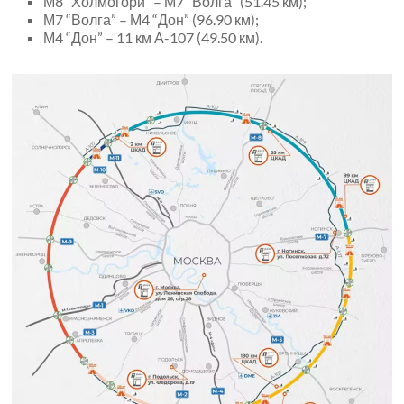
М8 “Холмогори” – М7 “Волга” (51.45 км);
М7 “Волга” – М4 “Дон” (96.90 км);
М4 “Дон” – 11 км А-107 (49.50 км).