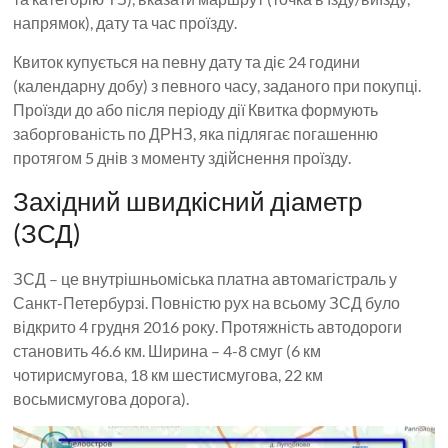
напрямок), дату та час проїзду.
Квиток купується на певну дату та діє 24 години
(календарну добу) з певного часу, заданого при покупці.
Проїзди до або після періоду дії Квитка формують
заборгованість по ДРНЗ, яка підлягає погашенню
протягом 5 днів з моменту здійснення проїзду.
Західний швидкісний діаметр
(ЗСД)
ЗСД – це внутрішньоміська платна автомагістраль у
Санкт-Петербурзі. Повністю рух на всьому ЗСД було
відкрито 4 грудня 2016 року. Протяжність автодороги
становить 46.6 км. Ширина – 4-8 смуг (6 км
чотирисмугова, 18 км шестисмугова, 22 км
восьмисмугова дорога).