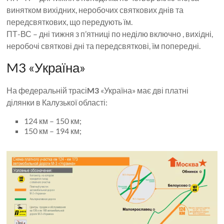
винятком вихідних, неробочих святкових днів та
передсвяткових, що передують їм.
ПТ-ВС – дні тижня з п’ятниці по неділю включно , вихідні,
неробочі святкові дні та передсвяткові, їм попередні.
M3 «Україна»
На федеральній трасі
M3
«Україна» має дві платні
ділянки в Калузької області:
124 км – 150 км;
150 км – 194 км;