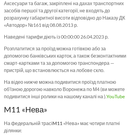
Аксесуари та багаж, закріплені на дахах транспортних
засобів першої та другої категорії, не входять до
розрахунку габаритної висоти відповідно до Наказу ДК
«Автодор» №161 від 08.08.2013 р.
Наведені тарифи діють із 00:00:00 26.04.2023 р.
Розплатитися за проїзд можна готівкою або за
допомогою банківських карток, а також безконтактними
смарт-картками та за допомогою транспондера —
пристрій, що встановлюється на лобове скло.
На відео нижче можна подивитися проїзд платною
об’їзною дорогою навколо Воронежа по М4 (ви можете
подивитися інші ролики на нашому каналі на ).
YouTube
M11 «Нева»
На федеральній трасі
M11
«Нева» має чотири платні
ділянки: