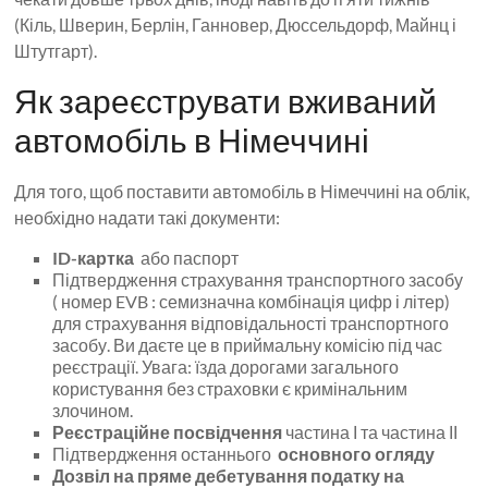
(Кіль, Шверин, Берлін, Ганновер, Дюссельдорф, Майнц і
Штутгарт).
Як зареєструвати вживаний
автомобіль в Німеччині
Для того, щоб поставити автомобіль в Німеччині на облік,
необхідно надати такі документи:
ID-картка
або паспорт
Підтвердження страхування транспортного засобу
( номер EVB : семизначна комбінація цифр і літер)
для страхування відповідальності транспортного
засобу. Ви даєте це в приймальну комісію під час
реєстрації. Увага: їзда дорогами загального
користування без страховки є кримінальним
злочином.
Реєстраційне посвідчення
частина І та частина ІІ
Підтвердження останнього
основного огляду
Дозвіл на пряме дебетування податку на