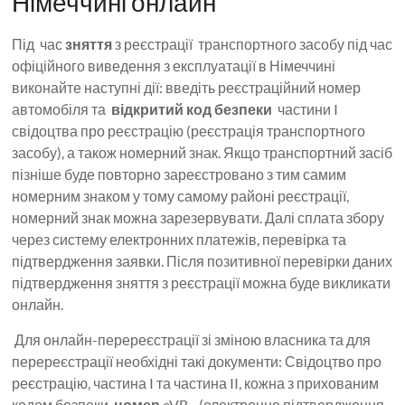
Німеччині онлайн
Під час
зняття
з реєстрації транспортного засобу під час
офіційного виведення з експлуатації в Німеччині
виконайте наступні дії: введіть реєстраційний номер
автомобіля та
відкритий код безпеки
частини I
свідоцтва про реєстрацію (реєстрація транспортного
засобу), а також номерний знак. Якщо транспортний засіб
пізніше буде повторно зареєстровано з тим самим
номерним знаком у тому самому районі реєстрації,
номерний знак можна зарезервувати. Далі сплата збору
через систему електронних платежів, перевірка та
підтвердження заявки. Після позитивної перевірки даних
підтвердження зняття з реєстрації можна буде викликати
онлайн.
Для онлайн-перереєстрації зі зміною власника та для
перереєстрації необхідні такі документи: Свідоцтво про
реєстрацію, частина I та частина II, кожна з прихованим
кодом безпеки,
номер
eVB
.
(електронне підтвердження