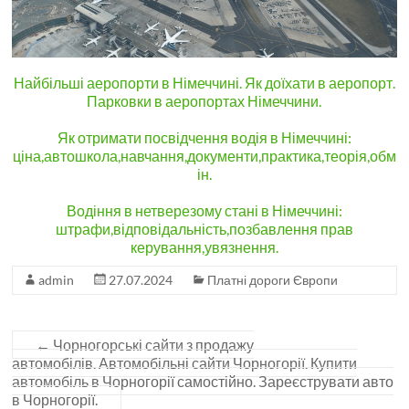
Найбільші аеропорти в Німеччині. Як доїхати в аеропорт.
Парковки в аеропортах Німеччини.
Як отримати посвідчення водія в Німеччині:
ціна,автошкола,навчання,документи,практика,теорія,обм
ін.
Водіння в нетверезому стані в Німеччині:
штрафи,відповідальність,позбавлення прав
керування,увязнення.
admin
27.07.2024
Платні дороги Європи
←
Чорногорські сайти з продажу
автомобілів. Автомобільні сайти Чорногорії. Купити
автомобіль в Чорногорії самостійно. Зареєструвати авто
в Чорногорії.