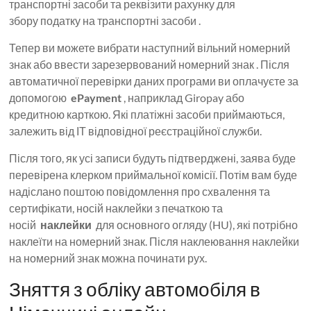
транспортні засоби та реквізити рахунку для
збору податку на транспортні засоби .
Тепер ви можете вибрати наступний вільний номерний
знак або ввести зарезервований номерний знак . Після
автоматичної перевірки даних програми ви оплачуєте за
допомогою
ePayment
, наприклад Giropay або
кредитною карткою. Які платіжні засоби приймаються,
залежить від ІТ відповідної реєстраційної служби.
Після того, як усі записи будуть підтверджені, заява буде
перевірена клерком приймальної комісії. Потім вам буде
надіслано поштою повідомлення про схвалення та
сертифікати, носій наклейки з печаткою та
носій
наклейки
для основного огляду (HU), які потрібно
наклеїти на номерний знак. Після наклеювання наклейки
на номерний знак можна починати рух.
Зняття з обліку автомобіля в