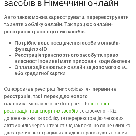
засобів в Німеччині онлайн
Авто також можна зареєструвати, перереєструвати
та зняти з обліку онлайн. Так працює онлайн-
реєстрація транспортних засобів.
Потрібне нове посвідчення особи з онлайн-
функцією eID
Реєстрація транспортного засобу та право
власності повинні мати приховані коди безпеки
Оплата здійснюється онлайн за допомогою EC
або кредитної картки
Оцифровка в реєстраційних офісах: як
первинна
реєстрація
, так і
перехід до нового
власника
можливі через Інтернет. Ця
інтернет-
реєстрація транспортних засобів
*, скорочено i-Kfz,
доповнює зняття з обліку та перереєстрацію легкових
автомобілів через Інтернет. Однак поки що лише близько
двох третин реєстраційних відділів пропонують повний