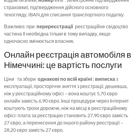
страховки), підтвердження дійсного основного
техогляду, IBAN для списання транспортного податку.
Важливо: при
перереєстрації
реєстраційне свідоцтво
частина ІІ необхідна тільки в тому випадку, якщо
одночасно змінюється власник.
Онлайн реєстрація автомобіля в
Німеччині: це вартість послуги
Ціни та збори
однакові по всій країні :
виписка
з
експлуатації, просторіччя зняття з реєстрації, дешевша,
ніж у реєстраційному офісі – вона коштує 5,70 євро
онлайн замість 6,90 євро. Інші процедури через Інтернет
коштують трохи дорожче, ніж на місці в реєстраційному
офісі: плата за реєстрацію становить 27,90 євро замість
27 євро, а перенесення до іншого району реєстрації –
28,20 євро замість 27 євро.