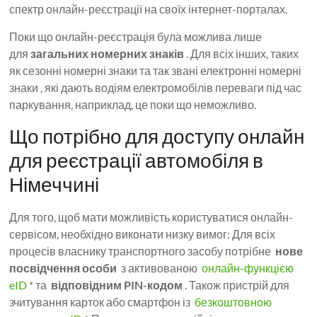
спектр онлайн-реєстрації на своїх інтернет-порталах.
Поки що онлайн-реєстрація була можлива лише
для
загальних номерних знаків
. Для всіх інших, таких
як сезонні номерні знаки та так звані електронні номерні
знаки , які дають водіям електромобілів переваги під час
паркування, наприклад, це поки що неможливо.
Що потрібно для доступу онлайн
для реєстрації автомобіля в
Німеччині
Для того, щоб мати можливість користуватися онлайн-
сервісом, необхідно виконати низку вимог: Для всіх
процесів власнику транспортного засобу потрібне
нове
посвідчення особи
з активованою
онлайн-функцією
eID
* та
відповідним PIN-кодом
. Також пристрій для
зчитування карток або смартфон із
безкоштовною