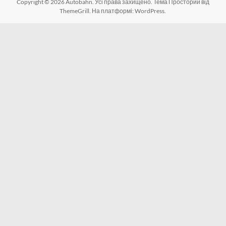
Copyright © 2026
Autobahn
. Усі права захищено. Тема
Просторий
від
ThemeGrill. На платформі:
WordPress
.