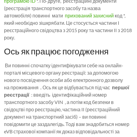
програмою ID
*. По-друге, реєстраційні документи
(реєстрація транспортного засобу та назва
автомобіля) повинні мати
прихований захисний
код *,
який необхідно зішкрябати. Це стосується частини I
реєстраційного свідоцтва з 2015 року та частини II з 2018
року.
Ось як працює погодження
Ви повинні спочатку ідентифікувати себе на онлайн-
порталі місцевого органу реєстрації: за допомогою
нового посвідчення особи або електронного дозволу
на проживання
.
Ось як це відбувається під час
першої
реєстрації
: введіть ідентифікаційний номер
транспортного засобу VIN , а потім код безпеки в
свідоцтві про реєстрацію, частина II (реєстраційний
документ на транспортний засіб) – ви повинні
повідомити це заздалегідь. Тоді вам знадобиться номер
eVB страхової компанії як доказ відповідальності за