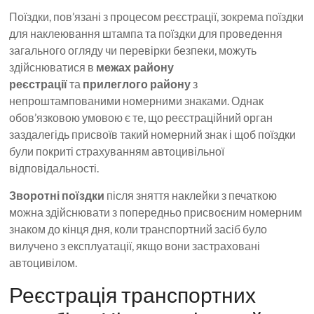
Поїздки, пов’язані з процесом реєстрації, зокрема поїздки
для наклеювання штампа та поїздки для проведення
загального огляду чи перевірки безпеки, можуть
здійснюватися в
межах району
реєстрації
та
прилеглого району
з
непроштампованими номерними знаками. Однак
обов’язковою умовою є те, що реєстраційний орган
заздалегідь присвоїв такий номерний знак і щоб поїздки
були покриті страхуванням автоцивільної
відповідальності.
Зворотні поїздки
після зняття наклейки з печаткою
можна здійснювати з попередньо присвоєним номерним
знаком до кінця дня, коли транспортний засіб було
вилучено з експлуатації, якщо вони застраховані
автоцивілом.
Реєстрація транспортних