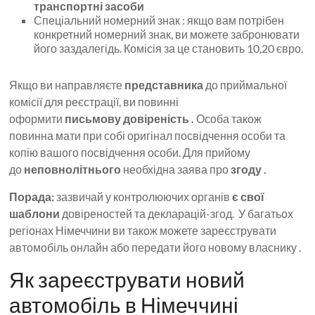
транспортні засоби
Спеціальний номерний знак : якщо вам потрібен
конкретний номерний знак, ви можете забронювати
його заздалегідь. Комісія за це становить 10,20 євро.
Якщо ви направляєте
представника
до приймальної
комісії для реєстрації, ви повинні
оформити
письмову
довіреність .
Особа також
повинна мати при собі оригінал посвідчення особи та
копію вашого посвідчення особи. Для прийому
до
неповнолітнього
необхідна заява про
згоду .
Порада:
зазвичай у контролюючих органів
є свої
шаблони
довіреностей та декларацій-згод. У багатьох
регіонах Німеччини ви також можете зареєструвати
автомобіль онлайн або передати його новому власнику .
Як зареєструвати новий
автомобіль в Німеччині