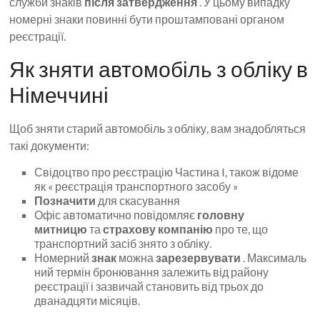
служби знаків
після затвердження
. У цьому випадку
номерні знаки повинні бути проштамповані органом
реєстрації.
Як зняти автомобіль з обліку в
Німеччині
Щоб зняти старий автомобіль з обліку, вам знадобляться
такі документи:
Свідоцтво про реєстрацію Частина I, також відоме
як « реєстрація транспортного засобу »
Позначити
для скасування
Офіс автоматично повідомляє
головну
митницю
та
страхову компанію
про те, що
транспортний засіб знято з обліку.
Номерний
знак
можна
зарезервувати
. Максималь
ний термін бронювання залежить від району
реєстрації і зазвичай становить від трьох до
дванадцяти місяців.