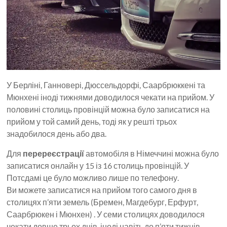
У Берліні, Ганновері, Дюссельдорфі, Саарбрюккені та
Мюнхені іноді тижнями доводилося чекати на прийом. У
половині столиць провінцій можна було записатися на
прийом у той самий день, тоді як у решті трьох
знадобилося день або два.
Для
перереєстрації
автомобіля в Німеччині можна було
записатися онлайн у 15 із 16 столиць провінцій. У
Потсдамі це було можливо лише по телефону.
Ви можете записатися на прийом того самого дня в
столицях п’яти земель (Бремен, Магдебург, Ерфурт,
Саарбрюкен і Мюнхен) . У семи столицях доводилося
чекати довше трьох днів, іноді навіть до п’яти тижнів