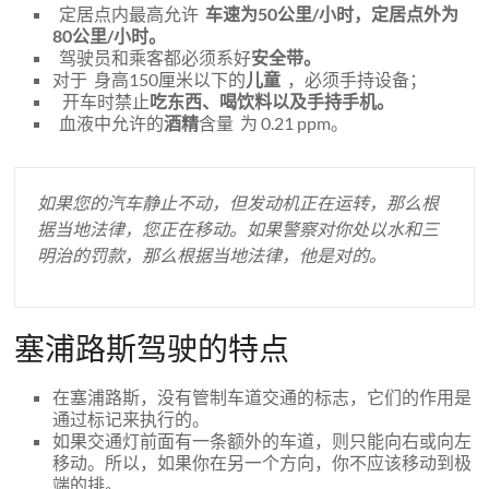
定居点内最高允许
车速为50公里/小时，定居点外为
80公里/小时。
驾驶员和乘客都必须系好
安全带。
对于 身高150厘米以下的
儿童
，必须手持设备；
开车时禁止
吃东西、喝饮料以及手持手机。
血液中允许的
酒精
含量 为 0.21 ppm。
如果您的汽车静止不动，但发动机正在运转，那么根
据当地法律，您正在移动。如果警察对你处以水和三
明治的罚款，那么根据当地法律，他是对的。
塞浦路斯驾驶的特点
在塞浦路斯，没有管制车道交通的标志，它们的作用是
通过标记来执行的。
如果交通灯前面有一条额外的车道，则只能向右或向左
移动。所以，如果你在另一个方向，你不应该移动到极
端的排。