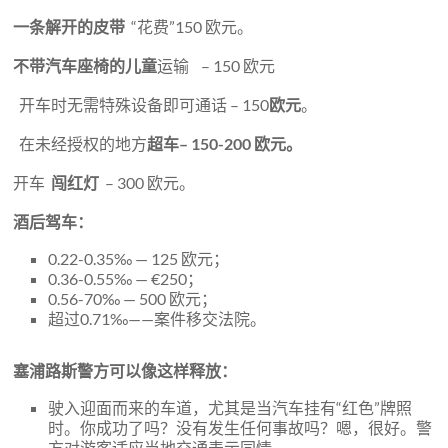
一条解开的皮带
“花费”150 欧元。
不带汽车座椅的儿童
运输 – 150 欧元
开车时无需特殊设备即可通话 – 150
欧元
。
在未经授权的地方
超车– 150-200 欧元。
开车
闯红灯
– 300 欧元。
酒后驾车：
0.22-0.35‰ — 125 欧元；
0.36-0.55‰ — €250；
0.56-70‰ — 500 欧元；
超过0.71‰——案件移交法院。
塞浦路斯警方可以像这样释放：
驶入迎面而来的车道，尤其是当汽车挂有“红色”牌照
时。你成功了吗？没有发生任何事故吗？嗯，很好。警
方对游客适应当地交通表示同情。