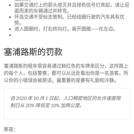
如果交通灯上的箭头熄灭并且绿色信号灯亮起，请让迎
面而来的车辆通过并转弯。
环岛交通不受标志管制。已经绕圈行驶的汽车具有优
势。
进入圆圈时，打右转向灯。离开圆圈——在左边。
塞浦路斯的罚款
塞浦路斯的租车很容易通过鲜红色的车牌来区分，这样路上
的每个人，包括警察，都可以从远处看出你是一名游客。所
以你的小错误会被原谅。最重要的是要有礼貌和冷静。
自 2020 年 10 月 1 日起，人口稠密地区的允许速度限
制已从 20% 降低至 10% 加两公里。
那是：