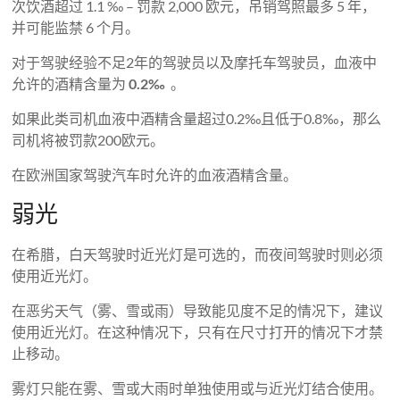
次饮酒超过 1.1 ‰ – 罚款 2,000 欧元，吊销驾照最多 5 年，
并可能监禁 6 个月。
对于驾驶经验不足2年的驾驶员以及摩托车驾驶员，血液中
允许的酒精含量为
0.2‰
。
如果此类司机血液中酒精含量超过0.2‰且低于0.8‰，那么
司机将被罚款200欧元。
在欧洲国家驾驶汽车时允许的血液酒精含量。
弱光
在希腊，白天驾驶时近光灯是可选的，而夜间驾驶时则必须
使用近光灯。
在恶劣天气（雾、雪或雨）导致能见度不足的情况下，建议
使用近光灯。在这种情况下，只有在尺寸打开的情况下才禁
止移动。
雾灯只能在雾、雪或大雨时单独使用或与近光灯结合使用。