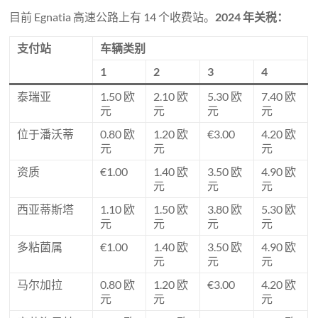
目前 Egnatia 高速公路上有 14 个收费站。
2024 年关税：
支付站
车辆类别
1
2
3
4
泰瑞亚
1.50 欧
2.10 欧
5.30 欧
7.40 欧
元
元
元
元
位于潘沃蒂
0.80 欧
1.20 欧
€3.00
4.20 欧
元
元
元
资质
€1.00
1.40 欧
3.50 欧
4.90 欧
元
元
元
西亚蒂斯塔
1.10 欧
1.50 欧
3.80 欧
5.30 欧
元
元
元
元
多粘菌属
€1.00
1.40 欧
3.50 欧
4.90 欧
元
元
元
马尔加拉
0.80 欧
1.20 欧
€3.00
4.20 欧
元
元
元