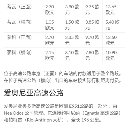
蒂瓦（正面）
2.70
3.90 欧
9.75 欧
13.65
欧元
元
元
欧元
蒂瓦（横向）
1.05
1.50 欧
3.85 欧
5.40 欧
欧元
元
元
元
蓼科（正面）
2.70
3.85 欧
9.70 欧
13.60
欧元
元
元
欧元
蓼科（横向）
2.15
3.10 欧
7.80 欧
10.90
欧元
元
元
欧元
位于高速公路本身（正面）的车站的付款适用于整个路段。
在位于高速公路（横向）出口的车站按实际行驶距离付费。
爱奥尼亚高速公路
爱奥尼亚奥多斯高速公路是欧洲
E951
公路的一部分 ，由
Nea Odos 公司管理。它连接约阿尼纳（Egnatia 高速公路）
和帕特雷（Rio-Antirion 大桥），全长 196 公里。