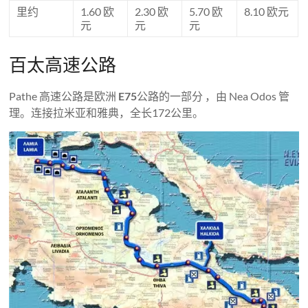
里约
1.60 欧
2.30 欧
5.70 欧
8.10 欧元
元
元
元
百太高速公路
Pathe 高速公路是欧洲
E75
公路的一部分 ，由 Nea Odos 管
理。连接拉米亚和雅典，全长172公里。