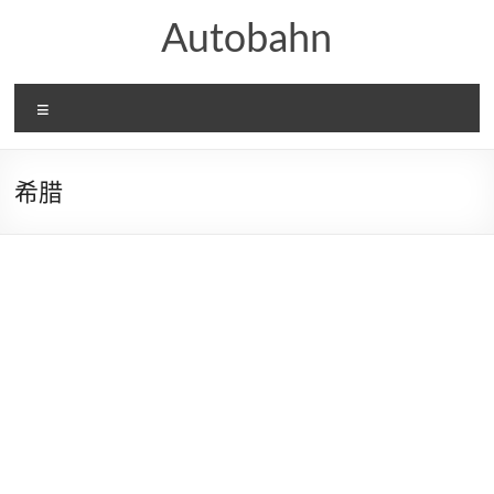
Skip
Autobahn
to
content
Menu
希腊