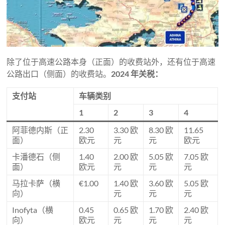
除了位于高速公路本身（正面）的收费站外，还有位于高速
公路出口（侧面）的收费站。
2024 年关税：
支付站
车辆类别
1
2
3
4
阿菲德内斯（正
2.30
3.30 欧
8.30 欧
11.65
面）
欧元
元
元
欧元
卡潘德石（侧
1.40
2.00 欧
5.05 欧
7.05 欧
面）
欧元
元
元
元
马拉卡萨（横
€1.00
1.40 欧
3.60 欧
5.05 欧
向）
元
元
元
Inofyta（横
0.45
0.65 欧
1.70 欧
2.40 欧
向）
欧元
元
元
元