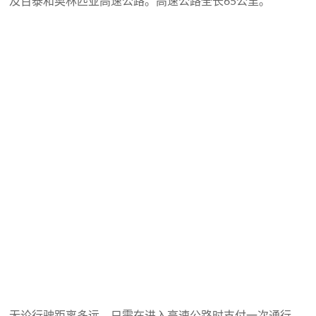
及百泰和奥林匹亚高速公路。高速公路全长65公里。
无论行驶距离多远，只需在进入高速公路时支付一次通行