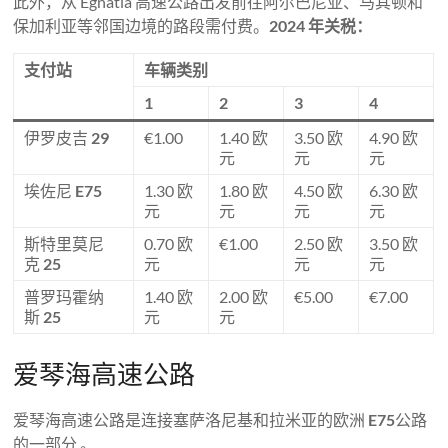
此外，从 Egnatia 高速公路出发前往阿尔巴尼亚、马其顿和
保加利亚等邻国边境的路段需付费。
2024 年关税：
支付站
车辆类别
1
2
3
4
伊罗皮吉
29
€1.00
1.40 欧
3.50 欧
4.90 欧
元
元
元
埃佐尼
E75
1.30 欧
1.80 欧
4.50 欧
6.30 欧
元
元
元
元
斯特里莫尼
0.70 欧
€1.00
2.50 欧
3.50 欧
克
25
元
元
元
普罗玛霍纳
1.40 欧
2.00 欧
€5.00
€7.00
斯
25
元
元
爱琴海高速公路
爱琴海高速公路是连接塞萨洛尼基和拉米亚的欧洲
E75
公路
的一部分 。