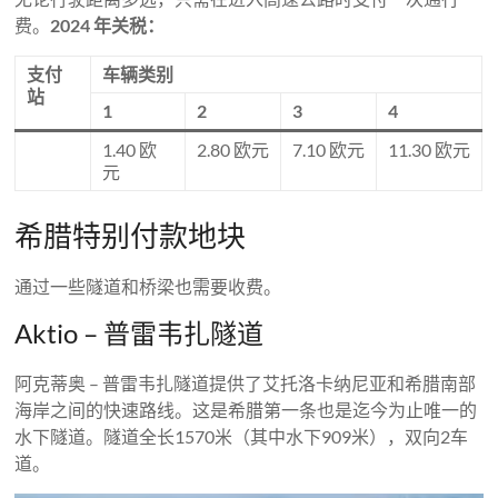
费。
2024 年关税：
支付
车辆类别
站
1
2
3
4
1.40 欧
2.80 欧元
7.10 欧元
11.30 欧元
元
希腊特别付款地块
通过一些隧道和桥梁也需要收费。
Aktio – 普雷韦扎隧道
阿克蒂奥 – 普雷韦扎隧道提供了艾托洛卡纳尼亚和希腊南部
海岸之间的快速路线。这是希腊第一条也是迄今为止唯一的
水下隧道。隧道全长1570米（其中水下909米），双向2车
道。