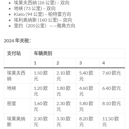
埃莱夫西纳 (26 公里) – 双向
地峡 (73 公里) – 双向
Kiato (94 公里) – 帕特雷方向
埃利奥纳斯 (160 公里) – 双向
里约（205公里）——雅典方向
2024 年关税：
支付站
车辆类别
1
2
3
4
埃莱夫西
1.50 欧
2.10 欧
5.40 欧
7.60 欧元
纳
元
元
元
地峡
1.20 欧
1.80 欧
4.60 欧
6.40 欧元
元
元
元
密度
1.60 欧
2.30 欧
5.80 欧
8.10 欧元
元
元
元
埃莱奥纳
2.30 欧
3.30 欧
8.20 欧
11.50 欧
斯
元
元
元
元