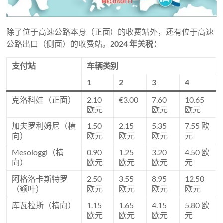
除了位于高速公路本身（正面）的收费站外，还有位于高速
公路出口（侧面）的收费站。
2024 年关税：
支付站
车辆类别
1
2
3
4
克洛科娃（正面）
2.10
€3.00
7.60
10.65
欧元
欧元
欧元
加夫罗利姆尼（横
1.50
2.15
5.35
7.55 欧
向）
欧元
欧元
欧元
元
Mesologgi（横
0.90
1.25
3.20
4.50 欧
向）
欧元
欧元
欧元
元
阿格洛卡斯特罗
2.50
3.55
8.95
12.50
（额叶）
欧元
欧元
欧元
欧元
库瓦拉斯（横向）
1.15
1.65
4.15
5.80 欧
欧元
欧元
欧元
元