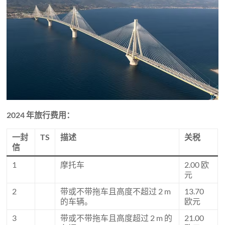
2024 年旅行费用：
一封
TS
描述
关税
信
1
摩托车
2.00 欧
元
2
带或不带拖车且高度不超过 2 m
13.70
的车辆。
欧元
3
带或不带拖车且高度超过 2 m 的
21.00