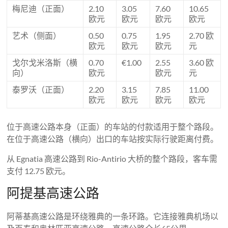
梅尼迪（正面）
2.10
3.05
7.60
10.65
欧元
欧元
欧元
欧元
艺术（侧面）
0.50
0.75
1.95
2.70 欧
欧元
欧元
欧元
元
戈尔戈米洛斯（横
0.70
€1.00
2.55
3.60 欧
向）
欧元
欧元
元
泰罗沃（正面）
2.20
3.15
7.85
11.00
欧元
欧元
欧元
欧元
位于高速公路本身（正面）的车站的付款适用于整个路段。
在位于高速公路（横向）出口的车站按实际行驶距离付费。
从 Egnatia 高速公路到 Rio-Antirio 大桥的整个路段，客车需
支付 12.75 欧元。
阿提基高速公路
阿蒂基高速公路是环绕雅典的一条环路。它连接雅典机场以