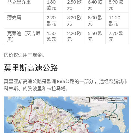
马克里乔里
1.80
2.50 欧
6.40 欧
8.90 欧
欧元
元
元
元
薄壳属
2.20
3.20 欧
8.00 欧
11.20
欧元
元
元
欧元
克莱迪（艾吉尼
1.50
2.20 欧
5.50 欧
7.70 欧
奥）
欧元
元
元
元
房价仅适用于现金。
莫里斯高速公路
莫里亚斯高速公路是欧洲
E65
公路的一部分 ，途经希腊城市
科林斯、的黎波里和卡拉马塔。