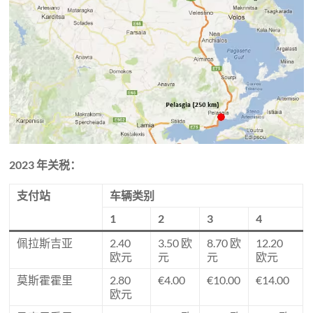
2023 年关税：
支付站
车辆类别
1
2
3
4
佩拉斯吉亚
2.40
3.50 欧
8.70 欧
12.20
欧元
元
元
欧元
莫斯霍霍里
2.80
€4.00
€10.00
€14.00
欧元