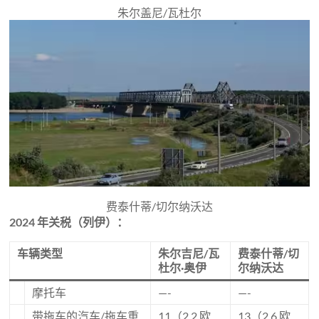
朱尔盖尼/瓦杜尔
费泰什蒂/切尔纳沃达
2024 年关税（列伊）：
车辆类型
朱尔吉尼/瓦
费泰什蒂/切
杜尔·奥伊
尔纳沃达
摩托车
—-
—-
带拖车的汽车/拖车重
11（2.2 欧
13（2.6 欧