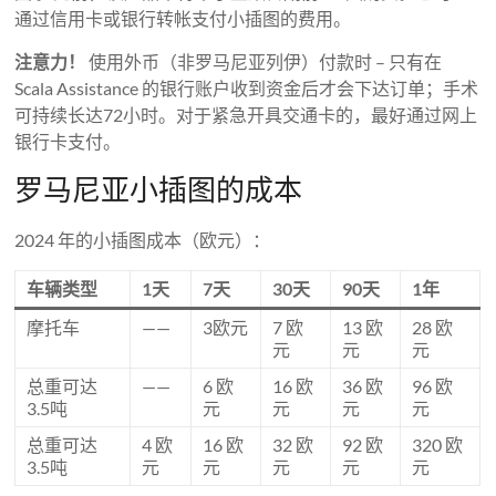
通过信用卡或银行转帐支付小插图的费用。
注意力！
使用外币（非罗马尼亚列伊）付款时 – 只有在
Scala Assistance 的银行账户收到资金后才会下达订单；手术
可持续长达72小时。对于紧急开具交通卡的，最好通过网上
银行卡支付。
罗马尼亚小插图的成本
2024 年的小插图成本（欧元）：
车辆类型
1天
7天
30天
90天
1年
摩托车
——
3欧元
7 欧
13 欧
28 欧
元
元
元
总重可达
——
6 欧
16 欧
36 欧
96 欧
3.5吨
元
元
元
元
总重可达
4 欧
16 欧
32 欧
92 欧
320 欧
3.5吨
元
元
元
元
元