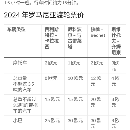
1.5 小时一班。行车时间约为15分钟。
2024 年罗马尼亚渡轮票价
车辆类型
西利斯
尼科波
核桃 –
斯维
特拉 –
尔 – 马
Bechet
什托
卡拉拉
古雷莱
夫 –
西
塔
齐姆
尼察
摩托车
2 欧元
1 欧元
2 欧元
3欧
元
总重量
8 欧元
10 欧元
12 欧
4 欧
不超过 3.5
元
元
吨的汽车
总重不超过
15 欧元
15 欧元
20 欧
8 欧
3.5吨的带拖
元
元
车的汽车
小巴
25 欧元
30 欧元
30 欧
8 欧
元
元