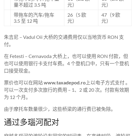
量不超过 3.5 吨
元）
元）
带拖车的汽车/拖车
26（5 欧
47（9 欧
3.5 至 12 吨
元）
元）
朱吉尼 – Vadul Oii 大桥的交通费用仅以当地货币 RON 支
付。
在 Fetesti – Cernavoda 大桥上，也可以使用 RON 付款，但
也可以使用银行卡支付车费。4 个登机口中，只有一个登机
口接受现金。
票价也可以在网站
www.taxadepod.ro
上以电子方式支付 。
可以一次支付多次旅行的费用 – 1、2 或 20 次。付款有效期
为 12 个月。
由于摩托车数量很少，这些桥梁的通行费已被免除。
通过多瑙河配对
穿越多瑙河的渡轮没有固定的时间表。在高峰时段，渡轮可