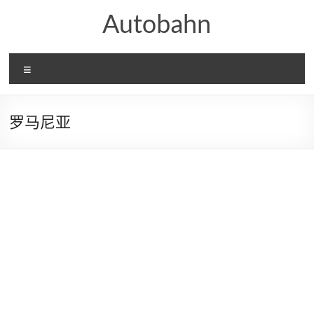
Skip
Autobahn
to
content
Menu
罗马尼亚