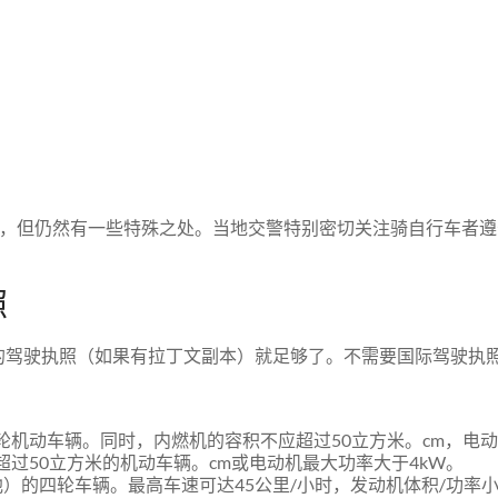
，但仍然有一些特殊之处。当地交警特别密切关注骑自行车者遵
照
的驾驶执照（如果有拉丁文副本）就足够了。不需要国际驾驶执
轮机动车辆。同时，内燃机的容积不应超过50立方米。cm，电动
超过50立方米的机动车辆。cm或电动机最大功率大于4kW。
池）的四轮车辆。最高车速可达45公里/小时，发动机体积/功率