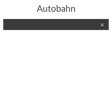
Ski
Autobahn
t
conten
Menu