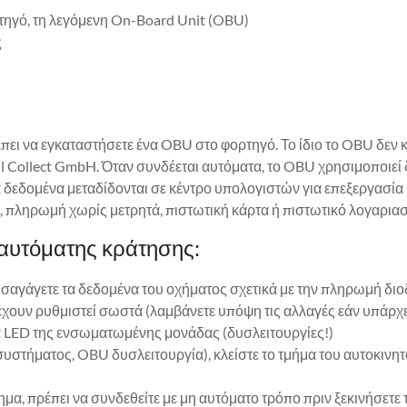
ηγό, τη λεγόμενη On-Board Unit (OBU)
ς
πει να εγκαταστήσετε ένα OBU στο φορτηγό. Το ίδιο το OBU δεν κ
oll Collect GmbH. Όταν συνδέεται αυτόματα, το OBU χρησιμοποιε
α δεδομένα μεταδίδονται σε κέντρο υπολογιστών για επεξεργασία
 πληρωμή χωρίς μετρητά, πιστωτική κάρτα ή πιστωτικό λογαρια
 αυτόματης κράτησης:
(εισαγάγετε τα δεδομένα του οχήματος σχετικά με την πληρωμή δι
ν έχουν ρυθμιστεί σωστά (λαμβάνετε υπόψη τις αλλαγές εάν υπά
ία LED της ενσωματωμένης μονάδας (δυσλειτουργίες!)
συστήματος, OBU δυσλειτουργία), κλείστε το τμήμα του αυτοκινη
α, πρέπει να συνδεθείτε με μη αυτόματο τρόπο πριν ξεκινήσετε το