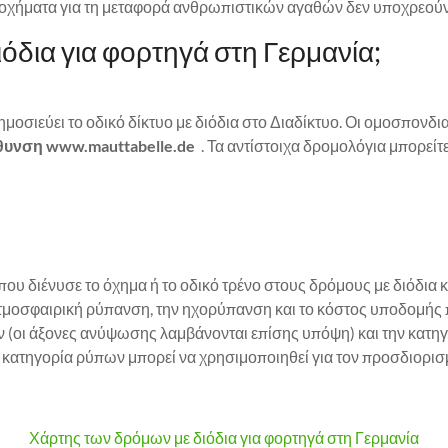
οχήματα για τη μεταφορά ανθρωπιστικών αγαθών δεν υποχρεούντ
όδια για φορτηγά στη Γερμανία;
οσιεύει το οδικό δίκτυο με διόδια στο Διαδίκτυο. Οι ομοσπονδια
θυνση www.mauttabelle.de
. Τα αντίστοιχα δρομολόγια μπορείτε
υ διένυσε το όχημα ή το οδικό τρένο στους δρόμους με διόδια κα
 ατμοσφαιρική ρύπανση, την ηχορύπανση και το κόστος υποδομής 
 (οι άξονες ανύψωσης λαμβάνονται επίσης υπόψη) και την κατηγ
 κατηγορία ρύπων μπορεί να χρησιμοποιηθεί για τον προσδιορισμ
Χάρτης των δρόμων με διόδια για φορτηγά στη Γερμανία