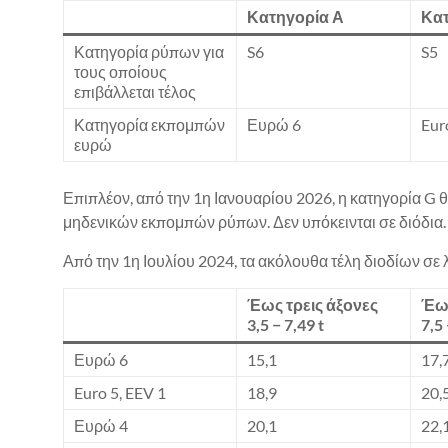
Κατηγορία Α
Κατ
Κατηγορία ρύπων για
S6
S5
τους οποίους
επιβάλλεται τέλος
Κατηγορία εκπομπών
Ευρώ 6
Eur
ευρώ
Επιπλέον, από την 1η Ιανουαρίου 2026, η κατηγορία G θ
μηδενικών εκπομπών ρύπων. Δεν υπόκεινται σε διόδια.
Από την 1η Ιουλίου 2024, τα ακόλουθα τέλη διοδίων σε
Έως τρεις άξονες
Έως
3,5 − 7,49 t
7,5 
Ευρώ 6
15,1
17,
Euro 5, EEV 1
18,9
20,
Ευρώ 4
20,1
22,