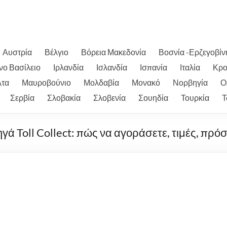
Αυστρία
Βέλγιο
Βόρεια Μακεδονία
Βοσνία -Ερζεγοβίν
ο Βασίλειο
Ιρλανδία
Ισλανδία
Ισπανία
Ιταλία
Κρο
τα
Μαυροβούνιο
Μολδαβία
Μονακό
Νορβηγία
Ο
Σερβία
Σλοβακία
Σλοβενία
Σουηδία
Τουρκία
Τ
γά Toll Collect: πώς να αγοράσετε, τιμές, πρόσ