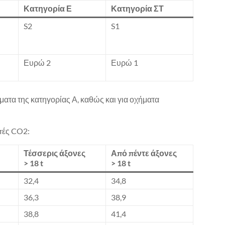
Κατηγορία Ε
Κατηγορία ΣΤ
S2
S1
Ευρώ 2
Ευρώ 1
ήματα της κατηγορίας Α, καθώς και για οχήματα
μπές CO2:
Τέσσερις άξονες
Από πέντε άξονες
> 18 t
> 18 t
32,4
34,8
36,3
38,9
38,8
41,4