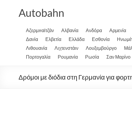
Μετάβαση
στο
Autobahn
περιεχόμενο
Αζερμπαϊτζάν
Αλβανία
Ανδόρα
Αρμενία
Δανία
Ελβετία
Ελλάδα
Εσθονία
Ηνωμέν
Λιθουανία
Λιχτενστάιν
Λουξεμβούργο
Μάλ
Πορτογαλία
Ρουμανία
Ρωσία
Σαν Μαρίνο
Δρόμοι με διόδια στη Γερμανία για φορτη