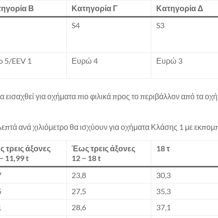
ηγορία Β
Κατηγορία Γ
Κατηγορία Δ
S4
S3
o 5/EEV 1
Ευρώ 4
Ευρώ 3
α εισαχθεί για οχήματα πιο φιλικά προς το περιβάλλον από τα οχ
 λεπτά ανά χιλιόμετρο θα ισχύουν για οχήματα Κλάσης 1 με εκπο
 τρεις άξονες
Έως τρεις άξονες
18 τ
− 11,99 t
12 − 18 t
7
23,8
30,3
5
27,5
35,3
1
28,6
37,1