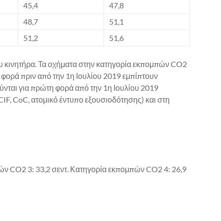
45,4
47,8
48,7
51,1
51,2
51,6
του κινητήρα. Τα οχήματα στην κατηγορία εκπομπών CO2
 φορά πριν από την 1η Ιουλίου 2019 εμπίπτουν
νται για πρώτη φορά από την 1η Ιουλίου 2019
IF, CoC, ατομικό έντυπο εξουσιοδότησης) και στη
ών CO2 3: 33,2 σεντ. Κατηγορία εκπομπών CO2 4: 26,9