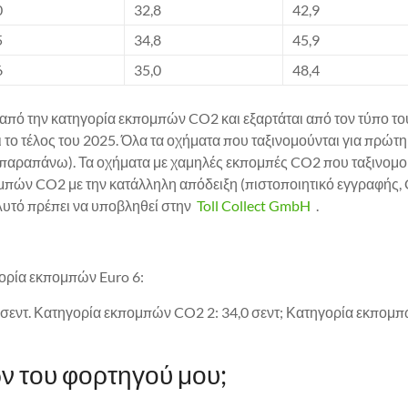
0
32,8
42,9
5
34,8
45,9
6
35,0
48,4
ι από την κατηγορία εκπομπών CO2 και εξαρτάται από τον τύπο 
 το τέλος του 2025. Όλα τα οχήματα που ταξινομούνται για πρώτη
παραπάνω). Τα οχήματα με χαμηλές εκπομπές CO2 που ταξινομού
πών CO2 με την κατάλληλη απόδειξη (πιστοποιητικό εγγραφής, C
Αυτό πρέπει να υποβληθεί στην
Toll Collect GmbH
.
γορία εκπομπών Euro 6:
8 σεντ. Κατηγορία εκπομπών CO2 2: 34,0 σεντ; Κατηγορία εκπομπ
ών του φορτηγού μου;