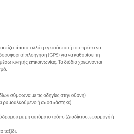
οστίζει τίποτα, αλλά η εγκατάστασή του πρέπει να
ί δορυφορική πλοήγηση (GPS) για να καθορίσει τη
 μέσω κινητής επικοινωνίας. Τα διόδια χρεώνονται
σμό.
οδίων σύμφωνα με τις οδηγίες στην οθόνη)
ρχει ρυμουλκούμενο ή αποσπάστηκε)
τόδρομου με μη αυτόματο τρόπο (Διαδίκτυο, εφαρμογή ή
 ταξίδι.